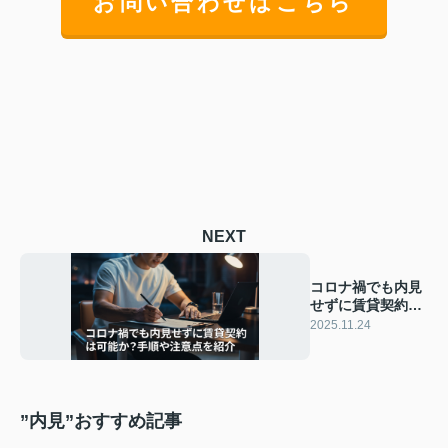
お問い合わせはこちら
NEXT
コロナ禍でも内見
せずに賃貸契約は
可能か？手順や注
2025.11.24
意点を紹介
”内見”おすすめ記事