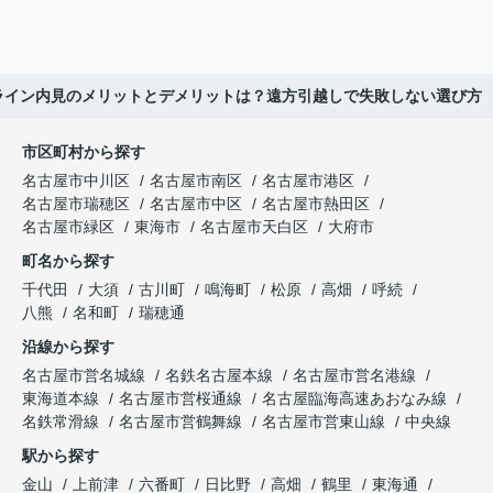
ライン内見のメリットとデメリットは？遠方引越しで失敗しない選び方
市区町村から探す
名古屋市中川区
名古屋市南区
名古屋市港区
名古屋市瑞穂区
名古屋市中区
名古屋市熱田区
名古屋市緑区
東海市
名古屋市天白区
大府市
町名から探す
千代田
大須
古川町
鳴海町
松原
高畑
呼続
八熊
名和町
瑞穂通
沿線から探す
名古屋市営名城線
名鉄名古屋本線
名古屋市営名港線
東海道本線
名古屋市営桜通線
名古屋臨海高速あおなみ線
名鉄常滑線
名古屋市営鶴舞線
名古屋市営東山線
中央線
駅から探す
金山
上前津
六番町
日比野
高畑
鶴里
東海通