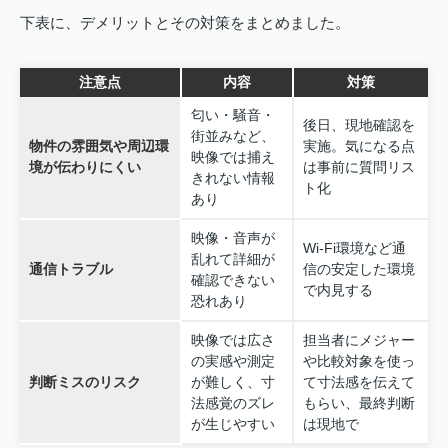
下表に、デメリットとその対策をまとめました。
注意点
内容
対策
匂い・騒音・
後日、現地確認を
街並みなど、
物件の雰囲気や周辺環
実施。気になる点
映像では捕え
境が伝わりにくい
は事前に質問リス
きれない情報
ト化
あり
映像・音声が
Wi‑Fi環境など通
乱れて詳細が
通信トラブル
信の安定した環境
確認できない
で内見する
恐れあり
映像では広さ
担当者にメジャー
の実感や測定
や比較対象を使っ
判断ミスのリスク
が難しく、寸
て寸法感を伝えて
法感覚のズレ
もらい、最終判断
が生じやすい
は現地で