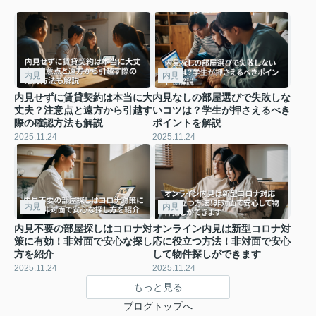
内見
内見
内見せずに賃貸契約は本当に大
内見なしの部屋選びで失敗しな
丈夫？注意点と遠方から引越す
いコツは？学生が押さえるべき
際の確認方法も解説
ポイントを解説
2025.11.24
2025.11.24
内見
内見
内見不要の部屋探しはコロナ対
オンライン内見は新型コロナ対
策に有効！非対面で安心な探し
応に役立つ方法！非対面で安心
方を紹介
して物件探しができます
2025.11.24
2025.11.24
もっと見る
ブログトップへ