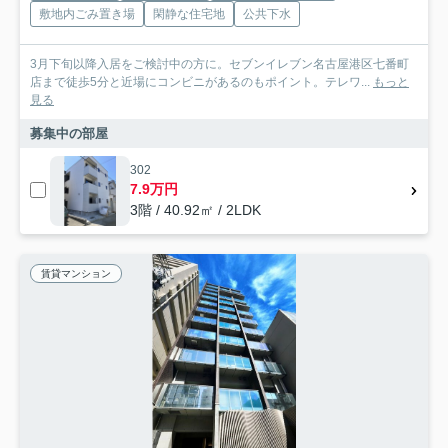
敷地内ごみ置き場
閑静な住宅地
公共下水
3月下旬以降入居をご検討中の方に。セブンイレブン名古屋港区七番町
店まで徒歩5分と近場にコンビニがあるのもポイント。テレワ...
もっと
見る
募集中の部屋
302
7.9万円
3階 / 40.92㎡ / 2LDK
賃貸マンション