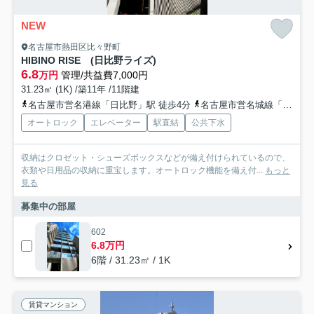
NEW
名古屋市熱田区比々野町
HIBINO RISE (日比野ライズ)
6.8
万円
管理/共益費7,000円
31.23㎡ (1K) /築11年 /11階建
名古屋市営名港線「日比野」駅 徒歩4分
名古屋市営名城線「西高蔵」駅 徒歩13分
オートロック
エレベーター
駅直結
公共下水
収納はクロゼット・シューズボックスなどが備え付けられているので、
衣類や日用品の収納に重宝します。オートロック機能を備え付...
もっと
見る
募集中の部屋
602
6.8万円
6階 / 31.23㎡ / 1K
賃貸マンション