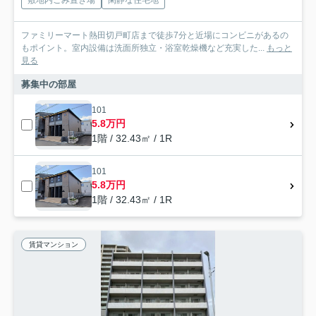
敷地内ごみ置き場
閑静な住宅地
ファミリーマート熱田切戸町店まで徒歩7分と近場にコンビニがあるの
もポイント。室内設備は洗面所独立・浴室乾燥機など充実した...
もっと
見る
募集中の部屋
101
5.8万円
1階 / 32.43㎡ / 1R
101
5.8万円
1階 / 32.43㎡ / 1R
賃貸マンション