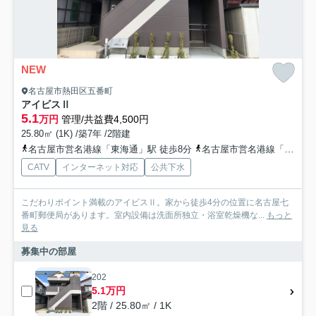
NEW
名古屋市熱田区五番町
アイビスⅡ
5.1
万円
管理/共益費4,500円
25.80㎡ (1K) /築7年 /2階建
名古屋市営名港線「東海通」駅 徒歩8分
名古屋市営名港線「港区役所」駅 徒歩18分
CATV
インターネット対応
公共下水
こだわりポイント満載のアイビスⅡ。家から徒歩4分の位置に名古屋七
番町郵便局があります。室内設備は洗面所独立・浴室乾燥機な...
もっと
見る
募集中の部屋
202
5.1万円
2階 / 25.80㎡ / 1K