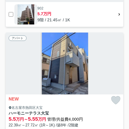
902
5.7万円
9階 / 21.45㎡ / 1K
アパート
NEW
名古屋市熱田区大宝
ハーモニーテラス大宝
5.5
5.55
万円～
万円
管理/共益費4,000円
22.39㎡～27.72㎡ (1R～1K) /築8年 /2階建