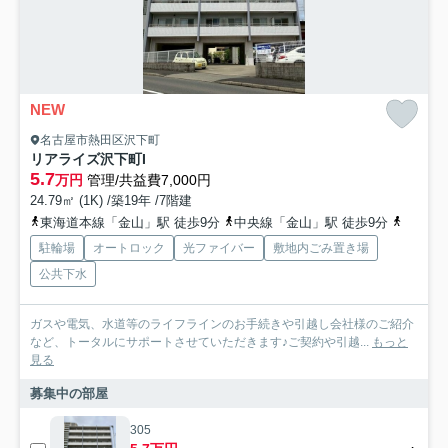
NEW
名古屋市熱田区沢下町
リアライズ沢下町I
5.7
万円
管理/共益費7,000円
24.79㎡ (1K) /築19年 /7階建
東海道本線「金山」駅 徒歩9分
中央線「金山」駅 徒歩9分
名古屋
駐輪場
オートロック
光ファイバー
敷地内ごみ置き場
公共下水
ガスや電気、水道等のライフラインのお手続きや引越し会社様のご紹介
など、トータルにサポートさせていただきます♪ご契約や引越...
もっと
見る
募集中の部屋
305