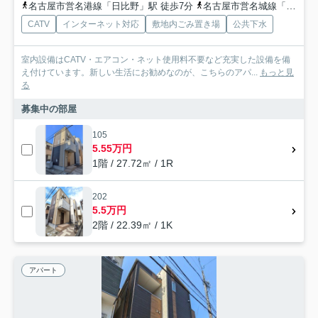
名古屋市営名港線「日比野」駅 徒歩7分
名古屋市営名城線「西高蔵」駅 徒歩13分
CATV
インターネット対応
敷地内ごみ置き場
公共下水
室内設備はCATV・エアコン・ネット使用料不要など充実した設備を備
え付けています。新しい生活にお勧めなのが、こちらのアパ...
もっと見
る
募集中の部屋
105
5.55万円
1階 / 27.72㎡ / 1R
202
5.5万円
2階 / 22.39㎡ / 1K
アパート