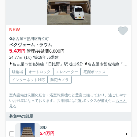
NEW
名古屋市熱田区野立町
ベクヴェーム・ラウム
5.4
万円
管理/共益費6,000円
24.77㎡ (1K) /築19年 /6階建
名古屋市営名港線「日比野」駅 徒歩9分
名古屋市営名港線「六番町」駅 徒歩16分
駐輪場
オートロック
エレベーター
宅配ボックス
インターネット対応
防犯カメラ
室内設備は洗面化粧台・浴室乾燥機など豊富に揃っており、過ごしやす
いお部屋になっております。共用部には宅配ボックスが備え付...
もっと
見る
募集中の部屋
60D
5.4万円