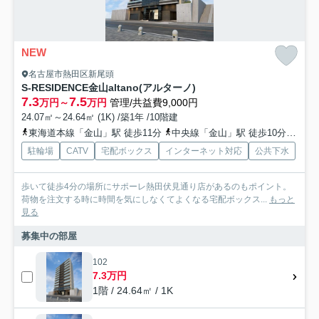
NEW
名古屋市熱田区新尾頭
S-RESIDENCE金山altano(アルターノ)
7.3
7.5
万円～
万円
管理/共益費9,000円
24.07㎡～24.64㎡ (1K) /築1年 /10階建
東海道本線「金山」駅 徒歩11分
中央線「金山」駅 徒歩10分
名古
駐輪場
CATV
宅配ボックス
インターネット対応
公共下水
歩いて徒歩4分の場所にサポーレ熱田伏見通り店があるのもポイント。
荷物を注文する時に時間を気にしなくてよくなる宅配ボックス...
もっと
見る
募集中の部屋
102
7.3万円
1階 / 24.64㎡ / 1K