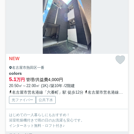
NEW
名古屋市熱田区一番
colors
5.1
万円
管理/共益費4,000円
20.50㎡～22.00㎡ (1K) /築10年 /2階建
名古屋市営名港線「六番町」駅 徒歩12分
名古屋市営名港線「日比野」駅 徒歩15分
光ファイバー
公共下水
はじめての一人暮らしにもおすすめ！
浴室乾燥機付きで雨の日のお洗濯も安心です。
インターネット無料・ロフト付き♪