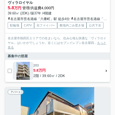
ヴィラロイヤル
5.8
万円
管理/共益費4,000円
39.60㎡ (2DK) /築37年 /4階建
名古屋市営名港線「六番町」駅 徒歩4分
名古屋市営名港線「日比野」駅 徒歩13分
駐輪場
CATV
光ファイバー
敷地内ごみ置き場
公共下水
名古屋市熱田区エリアでの住まいなら、住み心地も快適な「ヴィラロイ
ヤル」はいかがでしょうか。近くにはセブンイレブン名古屋四...
もっと
見る
募集中の部屋
203
5.8万円
2階 / 39.60㎡ / 2DK
アパート