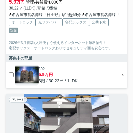
5.9
万円
管理/共益費4,000円
30.22㎡ (1LDK) /新築 /3階建
名古屋市営名港線「日比野」駅 徒歩9分
名古屋市営名港線「六番町」駅 徒歩15分
オートロック
光ファイバー
宅配ボックス
公共下水
新築
2026年3月新築♪入居後すぐ使えるインターネット無料物件！
宅配ボックス・オートロックありでセキュリティ面も安心です。
募集中の部屋
302
5.9万円
3階 / 30.22㎡ / 1LDK
アパート