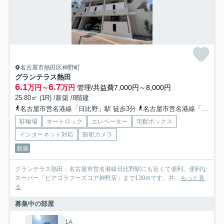
名古屋市熱田区神野町
グランテラス熱田
6.1
6.7
万円～
万円
管理/共益費7,000円～8,000円
25.80㎡ (1R) /新築 /8階建
名古屋市営名港線「日比野」駅 徒歩3分
名古屋市営名港線「六番町」駅 徒歩10分
駐輪場
オートロック
エレベーター
宅配ボックス
インターネット対応
防犯カメラ
新築
グランテラス熱田：名古屋市営名港線日比野駅にも近くて便利。便利な
スーパー「ピアゴラフーズコア神野店」まで139mです。共...
もっと見
る
募集中の部屋
1A