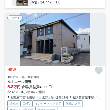
6階 / 24.77㎡ / 1K
アパート
NEW
名古屋市熱田区明野町
ルミエール明野
5.8
万円
管理/共益費4,500円
32.43㎡ (1R) /築1年 /2階建
名古屋市営名港線「日比野」駅 徒歩11分
名鉄名古屋本線「金山」駅 徒歩19分
駐輪場
CATV
インターネット対応
防犯カメラ