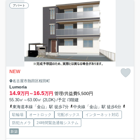
アパート
NEW
名古屋市熱田区桜田町
Lumoria
14.9
16.5
万円～
万円
管理/共益費5,500円
55.30㎡～63.00㎡ (2LDK) /予定 /3階建
東海道本線「金山」駅 徒歩7分
中央線「金山」駅 徒歩6分
名古屋
駐輪場
オートロック
宅配ボックス
インターネット対応
防犯カメラ
24時間緊急通報システム
新築