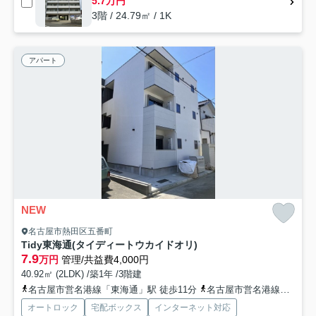
5.7万円
3階 / 24.79㎡ / 1K
アパート
NEW
名古屋市熱田区五番町
Tidy東海通(タイディートウカイドオリ)
7.9
万円
管理/共益費4,000円
40.92㎡ (2LDK) /築1年 /3階建
名古屋市営名港線「東海通」駅 徒歩11分
名古屋市営名港線「六番町」駅 徒歩16分
オートロック
宅配ボックス
インターネット対応