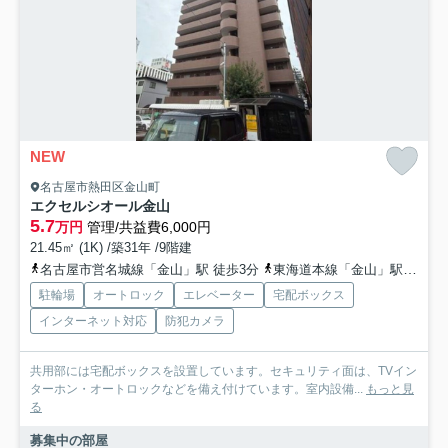
NEW
名古屋市熱田区金山町
エクセルシオール金山
5.7
万円
管理/共益費6,000円
21.45㎡ (1K) /築31年 /9階建
名古屋市営名城線「金山」駅 徒歩3分
東海道本線「金山」駅 徒歩3分
駐輪場
オートロック
エレベーター
宅配ボックス
インターネット対応
防犯カメラ
共用部には宅配ボックスを設置しています。セキュリティ面は、TVイン
ターホン・オートロックなどを備え付けています。室内設備...
もっと見
る
募集中の部屋