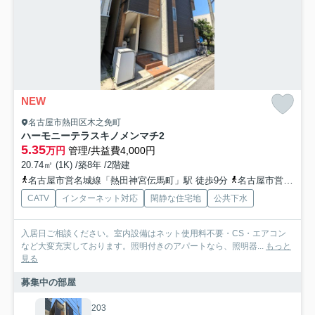
NEW
名古屋市熱田区木之免町
ハーモニーテラスキノメンマチ2
5.35
万円
管理/共益費4,000円
20.74㎡ (1K) /築8年 /2階建
名古屋市営名城線「熱田神宮伝馬町」駅 徒歩9分
名古屋市営名城線「熱田神宮西」駅 徒歩12分
CATV
インターネット対応
閑静な住宅地
公共下水
入居日ご相談ください。室内設備はネット使用料不要・CS・エアコン
など大変充実しております。照明付きのアパートなら、照明器...
もっと
見る
募集中の部屋
203