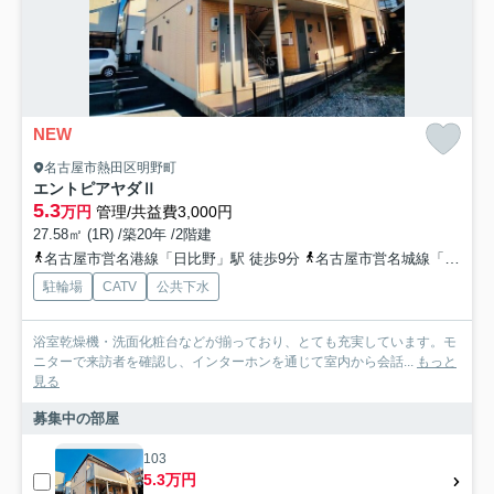
NEW
名古屋市熱田区明野町
エントピアヤダⅡ
5.3
万円
管理/共益費3,000円
27.58㎡ (1R) /築20年 /2階建
名古屋市営名港線「日比野」駅 徒歩9分
名古屋市営名城線「西高蔵」駅 徒歩17分
駐輪場
CATV
公共下水
浴室乾燥機・洗面化粧台などが揃っており、とても充実しています。モ
ニターで来訪者を確認し、インターホンを通じて室内から会話...
もっと
見る
募集中の部屋
103
5.3万円