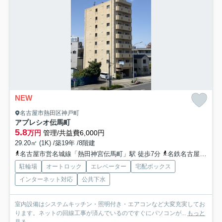
NEW
名古屋市熱田区神戸町
アプレシオ伝馬町
5.8
万円
管理/共益費6,000円
29.20㎡ (1K) /築19年 /8階建
名古屋市営名城線「熱田神宮伝馬町」駅 徒歩7分
名鉄名古屋本線「神宮前」駅 徒歩11分
駐輪場
オートロック
エレベーター
宅配ボックス
インターネット対応
公共下水
室内設備はシステムキッチン・照明付き・エアコンなど大変充実してお
ります。ネットの回線工事が済んでいるのですぐにパソコンが...
もっと
見る