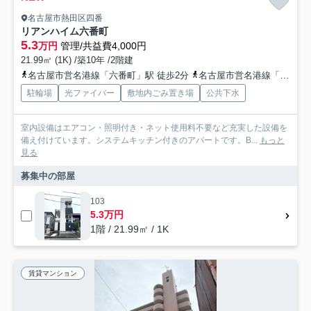
名古屋市熱田区四番
リアンハイム六番町
5.3
万円
管理/共益費4,000円
21.99㎡ (1K) /築10年 /2階建
名古屋市営名港線「六番町」駅 徒歩2分
名古屋市営名港線「日比野」駅 徒歩12分
駐輪場
光ファイバー
敷地内ごみ置き場
公共下水
室内設備はエアコン・照明付き・ネット使用料不要など充実した設備を
備え付けています。システムキッチン付きのアパートです。B...
もっと
見る
募集中の部屋
103
5.3万円
1階 / 21.99㎡ / 1K
賃貸マンション