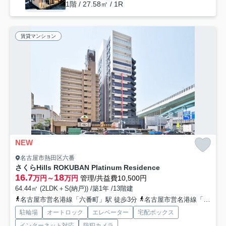
1階 / 27.58㎡ / 1R
賃貸マンション
NEW
名古屋市熱田区六番
さくらHills ROKUBAN Platinum Residence
16.7
18
万円～
万円
管理/共益費10,500円
64.44㎡ (2LDK＋S(納戸)) /築1年 /13階建
名古屋市営名港線「六番町」駅 徒歩3分
名古屋市営名港線「日比野」駅 徒歩15分
駐輪場
オートロック
エレベーター
宅配ボックス
インターネット対応
防犯カメラ