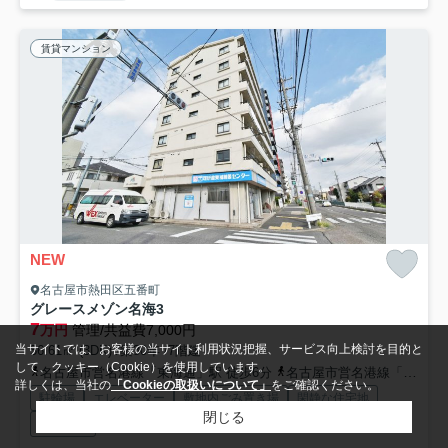
賃貸マンション
NEW
名古屋市熱田区五番町
グレースメゾン名海3
7
万円
管理/共益費7,000円
当サイトでは、お客様の当サイト利用状況把握、サービス向上検討を目的と
56.61㎡ (3DK) /築30年 /7階建
して、クッキー（Cookie）を使用しています。
名古屋市営名港線「東海通」駅 徒歩6分
名古屋市営名港線「港区役所」駅 徒歩15分
詳しくは、当社の
「Cookieの取扱いについて」
をご確認ください。
駐輪場
エレベーター
敷地内ごみ置き場
閑静な住宅地
閉じる
公共下水