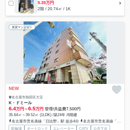
5.35万円
2階 / 20.74㎡ / 1K
賃貸マンション
NEW
名古屋市熱田区大宝
K・ドミール
6.4
6.5
万円～
万円
管理/共益費7,500円
35.64㎡～39.52㎡ (1LDK) /築24年 /6階建
名古屋市営名港線「日比野」駅 徒歩4分
名古屋市営名港線「六番町」駅 徒歩9分
駐輪場
オートロック
エレベーター
CATV
公共下水