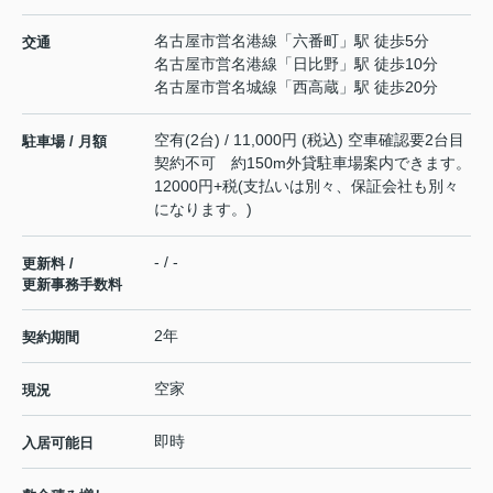
名古屋市営名港線
「
六番町
」駅 徒歩5分
交通
名古屋市営名港線
「
日比野
」駅 徒歩10分
名古屋市営名城線
「
西高蔵
」駅 徒歩20分
空有(2台) / 11,000円 (税込) 空車確認要2台目
駐車場 / 月額
契約不可 約150m外貸駐車場案内できます。
12000円+税(支払いは別々、保証会社も別々
になります。)
- / -
更新料 /
更新事務手数料
2年
契約期間
空家
現況
即時
入居可能日