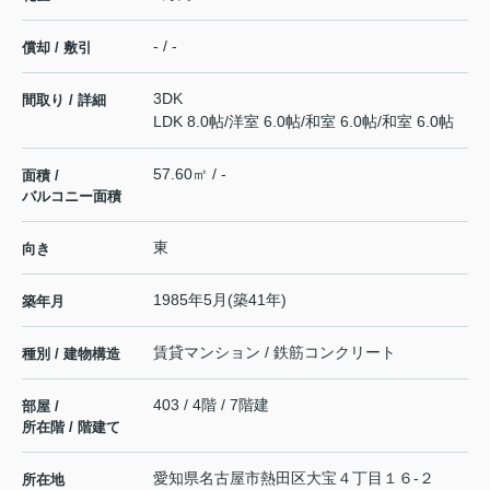
- / -
償却 / 敷引
3DK
間取り / 詳細
LDK 8.0帖
/
洋室 6.0帖
/
和室 6.0帖
/
和室 6.0帖
57.60㎡ / -
面積 /
バルコニー面積
東
向き
1985年5月(築41年)
築年月
賃貸マンション / 鉄筋コンクリート
種別 / 建物構造
403 / 4階 / 7階建
部屋 /
所在階 / 階建て
愛知県
名古屋市熱田区
大宝
４丁目１６-２
所在地