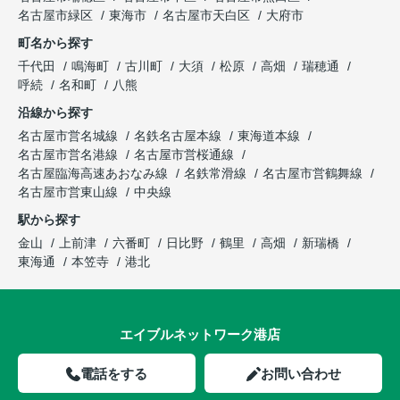
名古屋市緑区
東海市
名古屋市天白区
大府市
町名から探す
千代田
鳴海町
古川町
大須
松原
高畑
瑞穂通
呼続
名和町
八熊
沿線から探す
名古屋市営名城線
名鉄名古屋本線
東海道本線
名古屋市営名港線
名古屋市営桜通線
名古屋臨海高速あおなみ線
名鉄常滑線
名古屋市営鶴舞線
名古屋市営東山線
中央線
駅から探す
金山
上前津
六番町
日比野
鶴里
高畑
新瑞橋
東海通
本笠寺
港北
エイブルネットワーク港店
電話をする
お問い合わせ