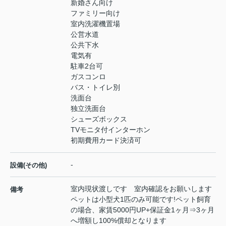
新婚さん向け
ファミリー向け
室内洗濯機置場
公営水道
公共下水
電気有
駐車2台可
ガスコンロ
バス・トイレ別
洗面台
独立洗面台
シューズボックス
TVモニタ付インターホン
初期費用カード決済可
-
設備(その他)
室内現状渡しです 室内確認をお願いします
備考
ペットは小型犬1匹のみ可能です!ペット飼育
の場合、家賃5000円UP+保証金1ヶ月⇒3ヶ月
へ増額し100%償却となります