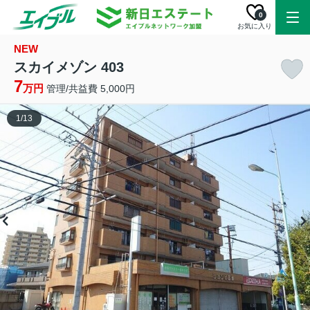
0
お気に入り
NEW
スカイメゾン 403
7
万円
管理/共益費 5,000円
1
/
13