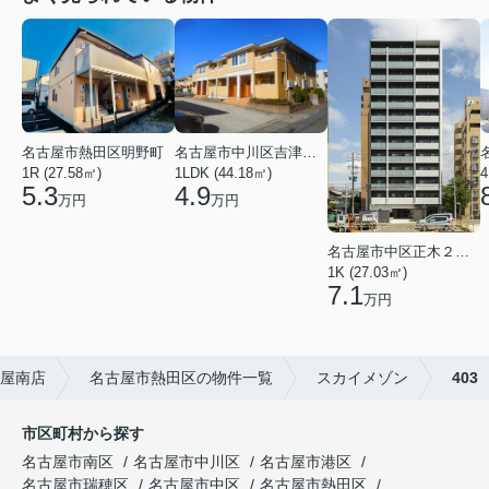
名古屋市中川区吉津４丁目
名古屋市熱田区明野町
1LDK (44.18㎡)
4
1R (27.58㎡)
4.9
5.3
万円
万円
名古屋市中区正木２丁目
1K (27.03㎡)
7.1
万円
屋南店
名古屋市熱田区の物件一覧
スカイメゾン
403
市区町村から探す
名古屋市南区
名古屋市中川区
名古屋市港区
名古屋市瑞穂区
名古屋市中区
名古屋市熱田区