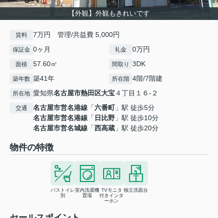
【外観】外観もきれいです
7万円 管理/共益費 5,000円
賃料
0ヶ月
0万円
保証金
礼金
57.60㎡
3DK
面積
間取り
築41年
4階/7階建
築年数
所在階
愛知県
名古屋市熱田区
大宝
４丁目１６-２
所在地
名古屋市営名港線
「
六番町
」駅 徒歩5分
交通
名古屋市営名港線
「
日比野
」駅 徒歩10分
名古屋市営名城線
「
西高蔵
」駅 徒歩20分
物件の特徴
バストイレ
室内洗濯機
TVモニタ
独立洗面台
別
置場
付きインタ
ーホン
セールスポイント