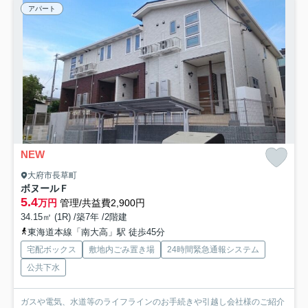
アパート
NEW
大府市長草町
ボヌールＦ
5.4
万円
管理/共益費2,900円
34.15㎡ (1R) /築7年 /2階建
東海道本線「南大高」駅 徒歩45分
宅配ボックス
敷地内ごみ置き場
24時間緊急通報システム
公共下水
ガスや電気、水道等のライフラインのお手続きや引越し会社様のご紹介