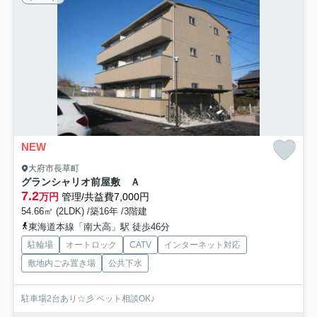
NEW
大府市長草町
グランシャリオ前屋敷 Ａ
7.2
万円
管理/共益費7,000円
54.66㎡ (2LDK) /築16年 /3階建
東海道本線「南大高」駅 徒歩46分
駐輪場
オートロック
CATV
インターネット対応
敷地内ごみ置き場
公共下水
駐車場2台あり☆彡 ペット相談OK♪