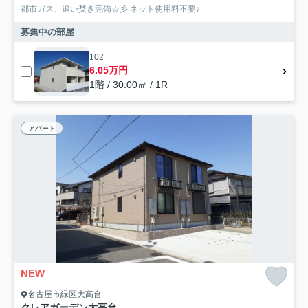
都市ガス、追い焚き完備☆彡 ネット使用料不要♪
募集中の部屋
102
6.05万円
1階 / 30.00㎡ / 1R
アパート
NEW
名古屋市緑区大高台
クレアガーデン大高台