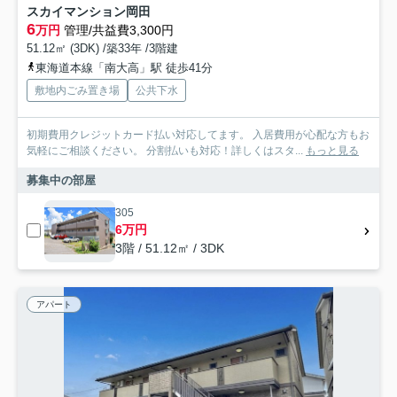
スカイマンション岡田
6
万円
管理/共益費3,300円
51.12㎡ (3DK) /築33年 /3階建
東海道本線「南大高」駅 徒歩41分
敷地内ごみ置き場
公共下水
初期費用クレジットカード払い対応してます。 入居費用が心配な方もお
気軽にご相談ください。 分割払いも対応！詳しくはスタ...
もっと見る
募集中の部屋
305
6万円
3階 / 51.12㎡ / 3DK
アパート