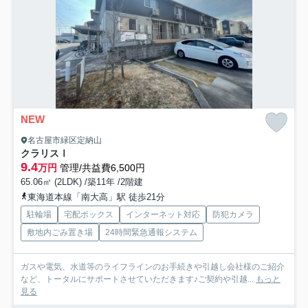
NEW
名古屋市緑区定納山
クラリスⅠ
9.4
万円
管理/共益費6,500円
65.06㎡ (2LDK) /築11年 /2階建
東海道本線「南大高」駅 徒歩21分
駐輪場
宅配ボックス
インターネット対応
防犯カメラ
敷地内ごみ置き場
24時間緊急通報システム
ガスや電気、水道等のライフラインのお手続きや引越し会社様のご紹介
など、トータルにサポートさせていただきます♪ご契約や引越...
もっと
見る