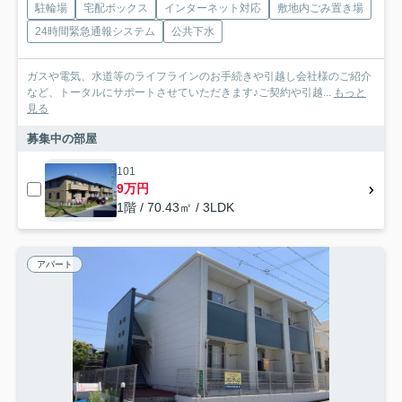
駐輪場
宅配ボックス
インターネット対応
敷地内ごみ置き場
24時間緊急通報システム
公共下水
ガスや電気、水道等のライフラインのお手続きや引越し会社様のご紹介
など、トータルにサポートさせていただきます♪ご契約や引越...
もっと
見る
募集中の部屋
101
9万円
1階 / 70.43㎡ / 3LDK
アパート