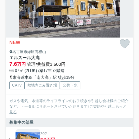
NEW
名古屋市緑区高根山
エルスール大高
7.6
万円
管理/共益費3,500円
66.07㎡ (2LDK) /築17年 /2階建
東海道本線「南大高」駅 徒歩19分
CATV
敷地内ごみ置き場
公共下水
ガスや電気、水道等のライフラインのお手続きや引越し会社様のご紹介
など、トータルにサポートさせていただきます♪ご契約や引越...
もっと
見る
募集中の部屋
202