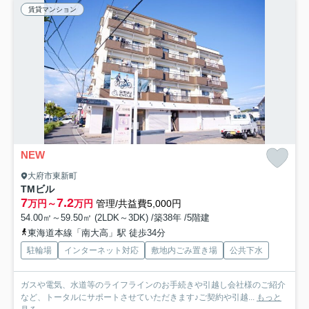
賃貸マンション
NEW
大府市東新町
TMビル
7
7.2
万円～
万円
管理/共益費5,000円
54.00㎡～59.50㎡ (2LDK～3DK) /築38年 /5階建
東海道本線「南大高」駅 徒歩34分
駐輪場
インターネット対応
敷地内ごみ置き場
公共下水
ガスや電気、水道等のライフラインのお手続きや引越し会社様のご紹介
など、トータルにサポートさせていただきます♪ご契約や引越...
もっと