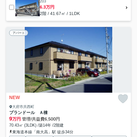
203
6.3万円
2階 / 41.67㎡ / 1LDK
アパート
NEW
大府市共西町
プランドール Ａ棟
9
万円
管理/共益費6,500円
70.43㎡ (3LDK) /築14年 /2階建
東海道本線「南大高」駅 徒歩34分