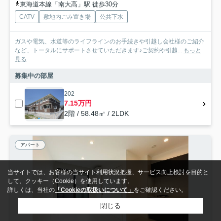
東海道本線「南大高」駅 徒歩30分
CATV
敷地内ごみ置き場
公共下水
ガスや電気、水道等のライフラインのお手続きや引越し会社様のご紹介
など、トータルにサポートさせていただきます♪ご契約や引越...
もっと
見る
募集中の部屋
202
7.15万円
2階 / 58.48㎡ / 2LDK
アパート
当サイトでは、お客様の当サイト利用状況把握、サービス向上検討を目的と
して、クッキー（Cookie）を使用しています。
詳しくは、当社の
「Cookieの取扱いについて」
をご確認ください。
閉じる