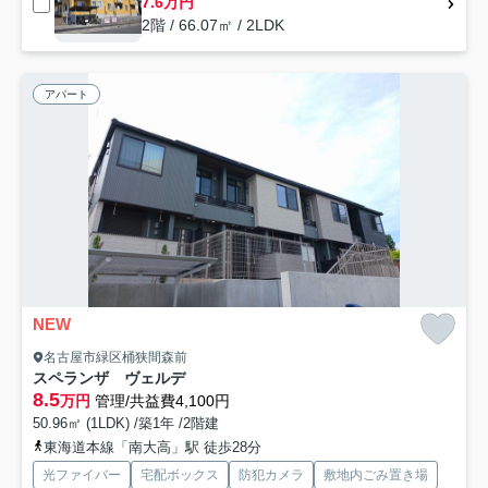
7.6万円
2階 / 66.07㎡ / 2LDK
アパート
NEW
名古屋市緑区桶狭間森前
スペランザ ヴェルデ
8.5
万円
管理/共益費4,100円
50.96㎡ (1LDK) /築1年 /2階建
東海道本線「南大高」駅 徒歩28分
光ファイバー
宅配ボックス
防犯カメラ
敷地内ごみ置き場