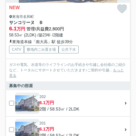
NEW
東海市名和町
サンコリーヌ Ｂ
6.1
万円
管理/共益費2,800円
58.53㎡ (2LDK) /築23年 /2階建
東海道本線「南大高」駅 徒歩39分
CATV
敷地内ごみ置き場
公共下水
ガスや電気、水道等のライフラインのお手続きや引越し会社様のご紹介
など、トータルにサポートさせていただきます♪ご契約や引越...
もっと
見る
募集中の部屋
202
6.1万円
2階 / 58.53㎡ / 2LDK
201
6.1万円
2階 / 58.53㎡ / 2LDK