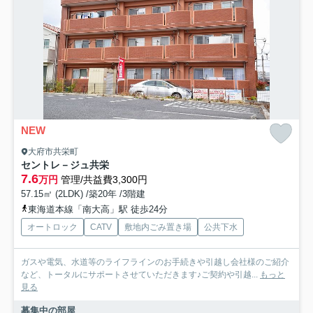
NEW
大府市共栄町
セントレ－ジュ共栄
7.6
万円
管理/共益費3,300円
57.15㎡ (2LDK) /築20年 /3階建
東海道本線「南大高」駅 徒歩24分
オートロック
CATV
敷地内ごみ置き場
公共下水
ガスや電気、水道等のライフラインのお手続きや引越し会社様のご紹介
など、トータルにサポートさせていただきます♪ご契約や引越...
もっと
見る
募集中の部屋