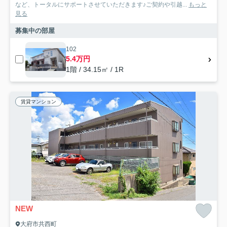
など、トータルにサポートさせていただきます♪ご契約や引越...
もっと
見る
募集中の部屋
102
5.4万円
1階 / 34.15㎡ / 1R
賃貸マンション
NEW
大府市共西町