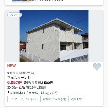
アパート
NEW
名古屋市緑区大高町
フェスターレⅢ
6.05
万円
管理/共益費3,500円
30.00㎡ (1R) /築12年 /2階建
東海道本線「南大高」駅 徒歩17分
CATV
光ファイバー
敷地内ごみ置き場
公共下水