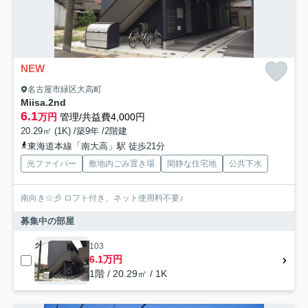
NEW
名古屋市緑区大高町
Miisa.2nd
6.1
万円
管理/共益費4,000円
20.29㎡ (1K) /築9年 /2階建
東海道本線「南大高」駅 徒歩21分
光ファイバー
敷地内ごみ置き場
閑静な住宅地
公共下水
南向き☆彡 ロフト付き、ネット使用料不要♪
募集中の部屋
103
6.1万円
1階 / 20.29㎡ / 1K