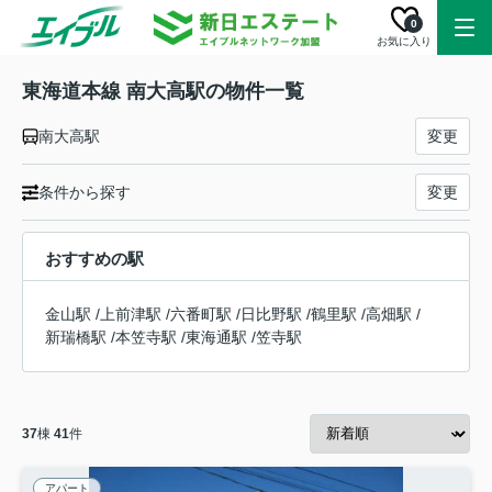
0
お気に入り
東海道本線 南大高駅の物件一覧
南大高駅
変更
条件から探す
変更
おすすめの駅
金山駅
/
上前津駅
/
六番町駅
/
日比野駅
/
鶴里駅
/
高畑駅
/
新瑞橋駅
/
本笠寺駅
/
東海通駅
/
笠寺駅
37
棟
41
件
アパート