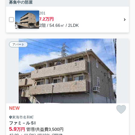
募集中の部屋
201
7.2万円
2階 / 54.66㎡ / 2LDK
アパート
NEW
東海市名和町
ファミ－ルＳI
5.9
万円
管理/共益費3,500円