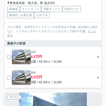
東海道本線「南大高」駅 徒歩9分
駐輪場
オートロック
宅配ボックス
防犯カメラ
敷地内ごみ置き場
公共下水
ガスや電気、水道等のライフラインのお手続きや引越し会社様のご紹介
など、トータルにサポートさせていただきます♪ご契約や引越...
もっと
見る
募集中の部屋
106
8.2万円
1階 / 42.84㎡ / 1LDK
306
8.5万円
3階 / 42.84㎡ / 1LDK
アパート