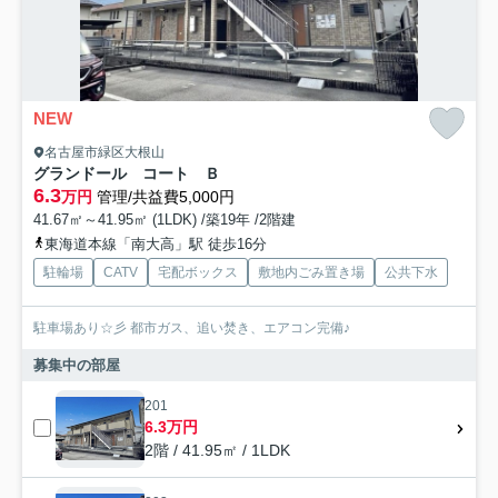
NEW
名古屋市緑区大根山
グランドール コート Ｂ
6.3
万円
管理/共益費5,000円
41.67㎡～41.95㎡ (1LDK) /築19年 /2階建
東海道本線「南大高」駅 徒歩16分
駐輪場
CATV
宅配ボックス
敷地内ごみ置き場
公共下水
駐車場あり☆彡 都市ガス、追い焚き、エアコン完備♪
募集中の部屋
201
6.3万円
2階 / 41.95㎡ / 1LDK