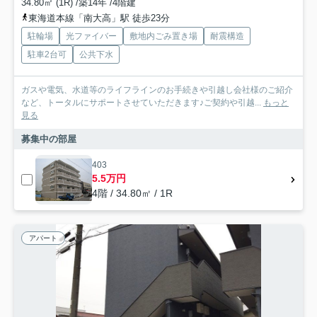
34.80㎡ (1R) /築14年 /4階建
東海道本線「南大高」駅 徒歩23分
駐輪場
光ファイバー
敷地内ごみ置き場
耐震構造
駐車2台可
公共下水
ガスや電気、水道等のライフラインのお手続きや引越し会社様のご紹介
など、トータルにサポートさせていただきます♪ご契約や引越...
もっと
見る
募集中の部屋
403
5.5万円
4階 / 34.80㎡ / 1R
アパート