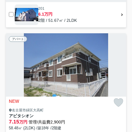
201
6.1万円
2階 / 51.67㎡ / 2LDK
アパート
NEW
名古屋市緑区大高町
アビタシオン
7.15
万円
管理/共益費2,900円
58.48㎡ (2LDK) /築18年 /2階建