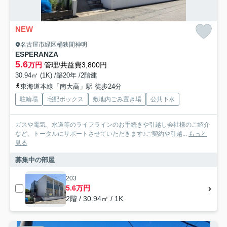
NEW
名古屋市緑区桶狭間神明
ESPERANZA
5.6
万円
管理/共益費3,800円
30.94㎡ (1K) /築20年 /2階建
東海道本線「南大高」駅 徒歩24分
駐輪場
宅配ボックス
敷地内ごみ置き場
公共下水
ガスや電気、水道等のライフラインのお手続きや引越し会社様のご紹介
など、トータルにサポートさせていただきます♪ご契約や引越...
もっと
見る
募集中の部屋
203
5.6万円
2階 / 30.94㎡ / 1K