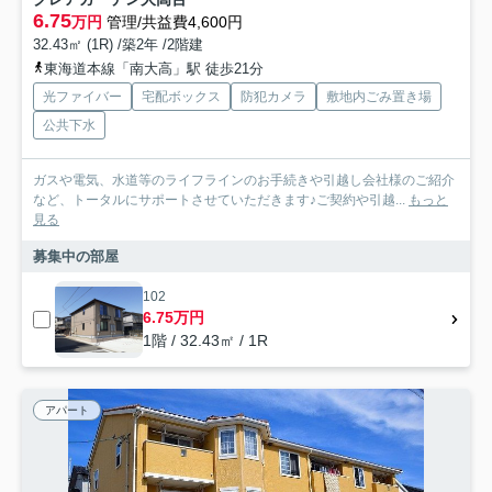
6.75
万円
管理/共益費4,600円
32.43㎡ (1R) /築2年 /2階建
東海道本線「南大高」駅 徒歩21分
光ファイバー
宅配ボックス
防犯カメラ
敷地内ごみ置き場
公共下水
ガスや電気、水道等のライフラインのお手続きや引越し会社様のご紹介
など、トータルにサポートさせていただきます♪ご契約や引越...
もっと
見る
募集中の部屋
102
6.75万円
1階 / 32.43㎡ / 1R
アパート