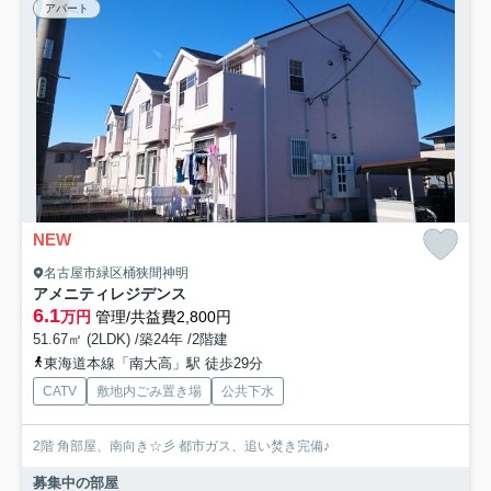
アパート
NEW
名古屋市緑区桶狭間神明
アメニティレジデンス
6.1
万円
管理/共益費2,800円
51.67㎡ (2LDK) /築24年 /2階建
東海道本線「南大高」駅 徒歩29分
CATV
敷地内ごみ置き場
公共下水
2階 角部屋、南向き☆彡 都市ガス、追い焚き完備♪
募集中の部屋