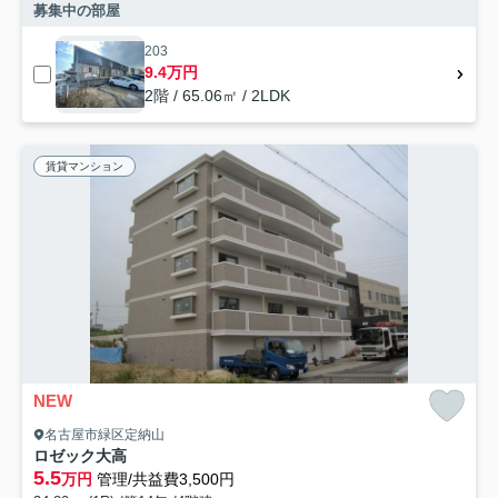
募集中の部屋
203
9.4万円
2階 / 65.06㎡ / 2LDK
賃貸マンション
NEW
名古屋市緑区定納山
ロゼック大高
5.5
万円
管理/共益費3,500円