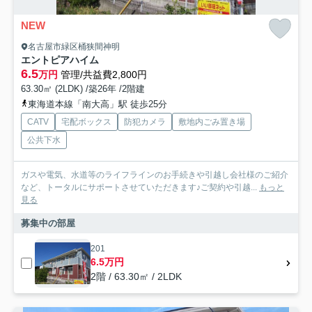
NEW
名古屋市緑区桶狭間神明
エントピアハイム
6.5
万円
管理/共益費2,800円
63.30㎡ (2LDK) /築26年 /2階建
東海道本線「南大高」駅 徒歩25分
CATV
宅配ボックス
防犯カメラ
敷地内ごみ置き場
公共下水
ガスや電気、水道等のライフラインのお手続きや引越し会社様のご紹介
など、トータルにサポートさせていただきます♪ご契約や引越...
もっと
見る
募集中の部屋
201
6.5万円
2階 / 63.30㎡ / 2LDK