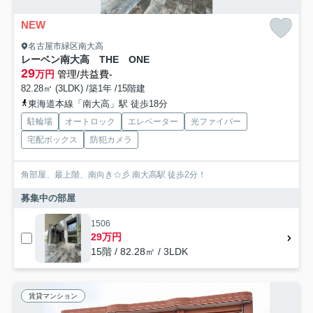
NEW
名古屋市緑区南大高
レーベン南大高 THE ONE
29
万円
管理/共益費-
82.28㎡ (3LDK) /築1年 /15階建
東海道本線「南大高」駅 徒歩18分
駐輪場
オートロック
エレベーター
光ファイバー
宅配ボックス
防犯カメラ
角部屋、最上階、南向き☆彡 南大高駅 徒歩2分！
募集中の部屋
1506
29万円
15階 / 82.28㎡ / 3LDK
賃貸マンション