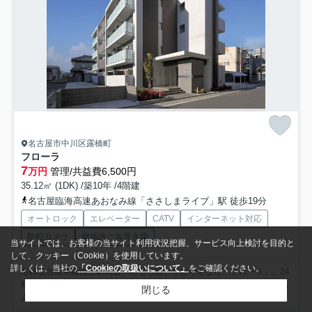
名古屋市中川区露橋町
フローラ
7
万円
管理/共益費6,500円
35.12㎡ (1DK) /築10年 /4階建
名古屋臨海高速あおなみ線「ささしまライブ」駅 徒歩19分
オートロック
エレベーター
CATV
インターネット対応
防犯カメラ
敷地内ごみ置き場
当サイトでは、お客様の当サイト利用状況把握、サービス向上検討を目的と
して、クッキー（Cookie）を使用しています。
詳しくは、当社の
「Cookieの取扱いについて」
をご確認ください。
名鉄名古屋本線山王駅周辺への引っ越しをお考えなら「フローラ」。24
時間ゴミ出し可能な物件であれば、生ゴミもすぐに捨てられ...
もっと見
閉じる
る