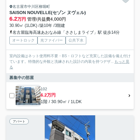
名古屋市中川区柳堀町
SAISON NOUVELLE(セゾン ヌヴェル)
6.2
万円
管理/共益費4,000円
30.90㎡ (1LDK) /築10年 /3階建
名古屋臨海高速あおなみ線「ささしまライブ」駅 徒歩14分
オートロック
光ファイバー
公共下水
室内設備はネット使用料不要・BS・ロフトなど充実した設備を備え付け
ています。特徴的な外観と洗練された設計の内装を持つデザ...
もっと見
る
募集中の部屋
102
6.2万円
1階 / 30.90㎡ / 1LDK
アパート