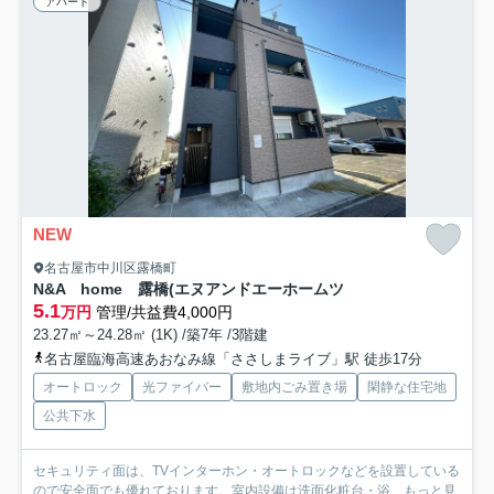
アパート
NEW
名古屋市中川区露橋町
N&A home 露橋(エヌアンドエーホームツ
5.1
万円
管理/共益費4,000円
23.27㎡～24.28㎡ (1K) /築7年 /3階建
名古屋臨海高速あおなみ線「ささしまライブ」駅 徒歩17分
オートロック
光ファイバー
敷地内ごみ置き場
閑静な住宅地
公共下水
セキュリティ面は、TVインターホン・オートロックなどを設置している
ので安全面でも優れております。室内設備は洗面化粧台・浴...
もっと見