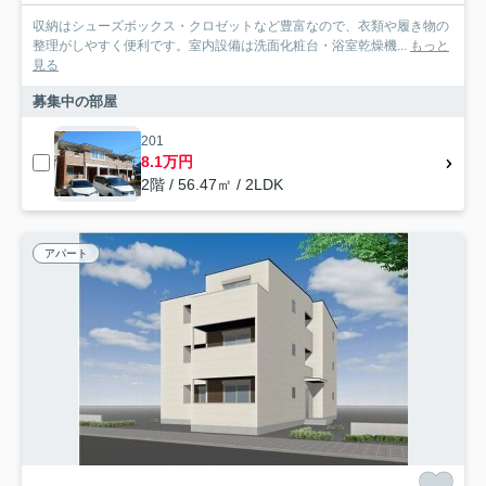
収納はシューズボックス・クロゼットなど豊富なので、衣類や履き物の
整理がしやすく便利です。室内設備は洗面化粧台・浴室乾燥機...
もっと
見る
募集中の部屋
201
8.1万円
2階 / 56.47㎡ / 2LDK
アパート