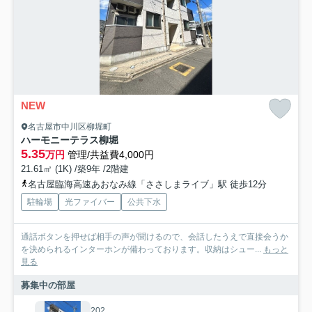
NEW
名古屋市中川区柳堀町
ハーモニーテラス柳堀
5.35
万円
管理/共益費4,000円
21.61㎡ (1K) /築9年 /2階建
名古屋臨海高速あおなみ線「ささしまライブ」駅 徒歩12分
駐輪場
光ファイバー
公共下水
通話ボタンを押せば相手の声が聞けるので、会話したうえで直接会うか
を決められるインターホンが備わっております。収納はシュー...
もっと
見る
募集中の部屋
202