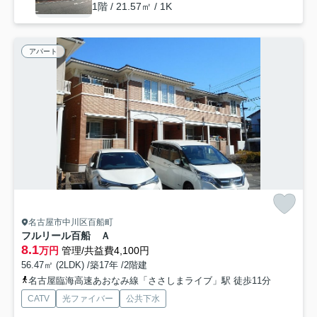
1階 / 21.57㎡ / 1K
アパート
名古屋市中川区百船町
フルリール百船 Ａ
8.1
万円
管理/共益費4,100円
56.47㎡ (2LDK) /築17年 /2階建
名古屋臨海高速あおなみ線「ささしまライブ」駅 徒歩11分
CATV
光ファイバー
公共下水