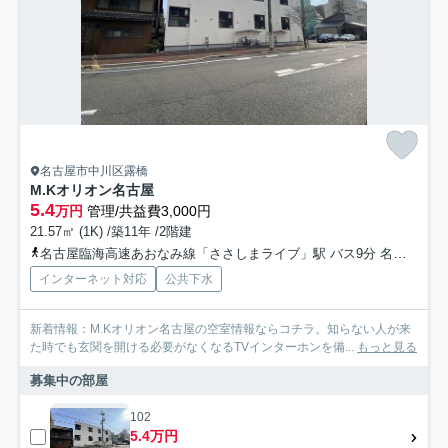
名古屋市中川区露橋
M.Kオリオン名古屋
5.4
万円
管理/共益費3,000円
21.57㎡ (1K) /築11年 /2階建
名古屋臨海高速あおなみ線「ささしまライブ」駅 バス9分 名古屋市営「露橋スポーツセンター」 停歩2分
インターネット対応
公共下水
新着情報：M.Kオリオン名古屋の空室情報ならコチラ。知らない人が来
た時でも玄関を開ける必要がなくなるTVインターホンを備...
もっと見る
募集中の部屋
102
5.4万円