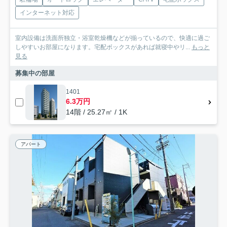
インターネット対応
室内設備は洗面所独立・浴室乾燥機などが揃っているので、快適に過ご
しやすいお部屋になります。宅配ボックスがあれば就寝中やリ...
もっと
見る
募集中の部屋
1401
6.3万円
14階 / 25.27㎡ / 1K
アパート