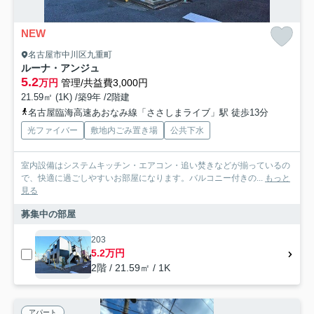
NEW
名古屋市中川区九重町
ルーナ・アンジュ
5.2
万円
管理/共益費3,000円
21.59㎡ (1K) /築9年 /2階建
名古屋臨海高速あおなみ線「ささしまライブ」駅 徒歩13分
光ファイバー
敷地内ごみ置き場
公共下水
室内設備はシステムキッチン・エアコン・追い焚きなどが揃っているの
で、快適に過ごしやすいお部屋になります。バルコニー付きの...
もっと
見る
募集中の部屋
203
5.2万円
2階 / 21.59㎡ / 1K
アパート