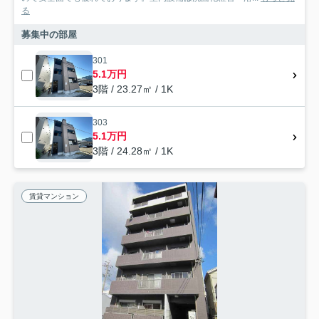
る
募集中の部屋
301
5.1万円
3階 / 23.27㎡ / 1K
303
5.1万円
3階 / 24.28㎡ / 1K
賃貸マンション