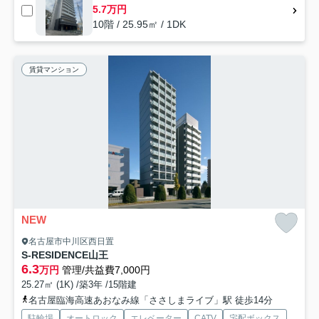
5.7万円
10階 / 25.95㎡ / 1DK
賃貸マンション
NEW
名古屋市中川区西日置
S-RESIDENCE山王
6.3
万円
管理/共益費7,000円
25.27㎡ (1K) /築3年 /15階建
名古屋臨海高速あおなみ線「ささしまライブ」駅 徒歩14分
駐輪場
オートロック
エレベーター
CATV
宅配ボックス