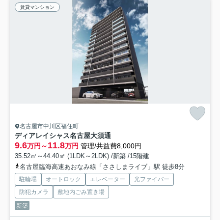
賃貸マンション
名古屋市中川区福住町
ディアレイシャス名古屋大須通
9.6
11.8
万円～
万円
管理/共益費8,000円
35.52㎡～44.40㎡ (1LDK～2LDK) /新築 /15階建
名古屋臨海高速あおなみ線「ささしまライブ」駅 徒歩8分
駐輪場
オートロック
エレベーター
光ファイバー
防犯カメラ
敷地内ごみ置き場
新築