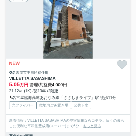
NEW
名古屋市中川区福住町
VILLETTA SASASHIMA
5.05
万円
管理/共益費4,000円
21.12㎡ (1K) /築10年 /2階建
名古屋臨海高速あおなみ線「ささしまライブ」駅 徒歩11分
光ファイバー
敷地内ごみ置き場
公共下水
新着情報：VILLETTA SASASHIMAの空室情報ならコチラ。日々の暮ら
しに便利な平和堂豊成店(スーパー)まで6分...
もっと見る