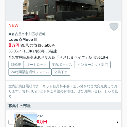
NEW
名古屋市中川区横堀町
Loco☆MocoⅢ
8
万円
管理/共益費6,500円
35.05㎡ (1LDK) /築8年 /3階建
名古屋臨海高速あおなみ線「ささしまライブ」駅 徒歩18分
駐輪場
オートロック
宅配ボックス
インターネット対応
24時間緊急通報システム
公共下水
室内設備は照明付き・ネット使用料不要・追い焚きなど大変充実してお
ります。賃料10万円以下をご希望のお客様、ぜひお問い合わ...
もっと見
る
募集中の部屋
202
8万円