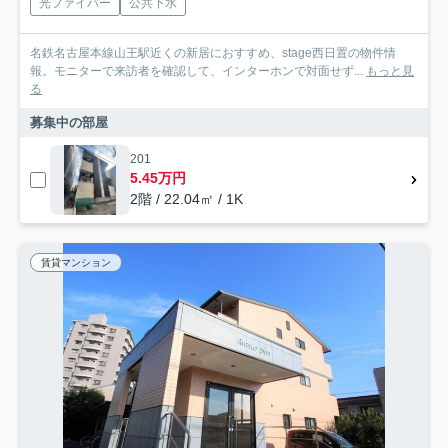
光ファイバー
公共下水
名鉄名古屋本線山王駅近くの新居におすすめ、stage西日置の物件情
報。モニターで来訪者を確認して、インターホンで対面せず...
もっと見
る
募集中の部屋
201
5.45万円
2階 / 22.04㎡ / 1K
賃貸マンション