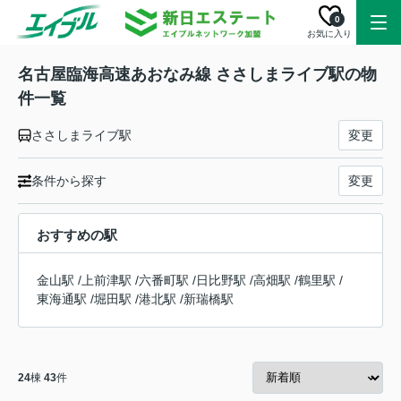
0
お気に入り
名古屋臨海高速あおなみ線 ささしまライブ駅の物
件一覧
ささしまライブ駅
変更
条件から探す
変更
おすすめの駅
金山駅
/
上前津駅
/
六番町駅
/
日比野駅
/
高畑駅
/
鶴里駅
/
東海通駅
/
堀田駅
/
港北駅
/
新瑞橋駅
24
棟
43
件