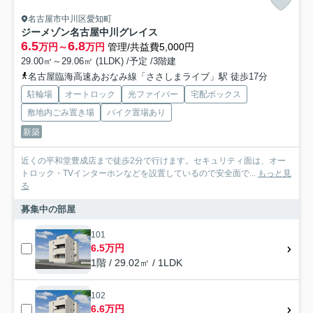
名古屋市中川区愛知町
ジーメゾン名古屋中川グレイス
6.5
6.8
万円～
万円
管理/共益費5,000円
29.00㎡～29.06㎡ (1LDK) /予定 /3階建
名古屋臨海高速あおなみ線「ささしまライブ」駅 徒歩17分
駐輪場
オートロック
光ファイバー
宅配ボックス
敷地内ごみ置き場
バイク置場あり
新築
近くの平和堂豊成店まで徒歩2分で行けます。セキュリティ面は、オー
トロック・TVインターホンなどを設置しているので安全面で...
もっと見
る
募集中の部屋
101
6.5万円
1階 / 29.02㎡ / 1LDK
102
6.6万円