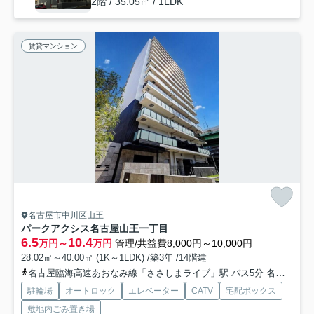
2階 / 35.05㎡ / 1LDK
賃貸マンション
名古屋市中川区山王
パークアクシス名古屋山王一丁目
6.5
10.4
万円～
万円
管理/共益費8,000円～10,000円
28.02㎡～40.00㎡ (1K～1LDK) /築3年 /14階建
名古屋臨海高速あおなみ線「ささしまライブ」駅 バス5分 名古屋市営「柳原橋（愛知県）」 停歩7分
駐輪場
オートロック
エレベーター
CATV
宅配ボックス
敷地内ごみ置き場