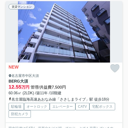
賃貸マンション
NEW
名古屋市中区大須
BERG大須
12.55
万円
管理/共益費7,500円
60.06㎡ (2LDK) /築11年 /10階建
名古屋臨海高速あおなみ線「ささしまライブ」駅 徒歩18分
駐輪場
オートロック
エレベーター
CATV
宅配ボックス
防犯カメラ