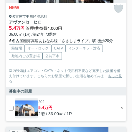
NEW
名古屋市中川区澄池町
アヴァンセ ヒロ
5.4
万円
管理/共益費4,000円
36.00㎡ (1R) /築24年 /3階建
名古屋臨海高速あおなみ線「ささしまライブ」駅 徒歩20分
駐輪場
オートロック
CATV
インターネット対応
敷地内ごみ置き場
公共下水
室内設備はエアコン・CATV・ネット使用料不要など充実した設備を備
え付けています。こちらのお部屋で新しい生活を始めてみま...
もっと見
る
募集中の部屋
202
5.4万円
2階 / 36.00㎡ / 1R