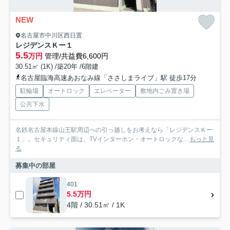
NEW
名古屋市中川区西日置
レジデンスＫー１
5.5
万円
管理/共益費6,600円
30.51㎡ (1K) /築20年 /6階建
名古屋臨海高速あおなみ線「ささしまライブ」駅 徒歩17分
駐輪場
オートロック
エレベーター
敷地内ごみ置き場
公共下水
名鉄名古屋本線山王駅周辺への引っ越しをお考えなら「レジデンスＫー
１」。セキュリティ面は、TVインターホン・オートロックな...
もっと見
る
募集中の部屋
401
5.5万円
4階 / 30.51㎡ / 1K