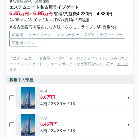
名古屋市中川区福住町
エステムコート名古屋ライブゲート
6.45
6.95
万円～
万円
管理/共益費4,230円～4,880円
24.38㎡～28.10㎡ (1K～1DK) /築1年 /15階建
名古屋臨海高速あおなみ線「ささしまライブ」駅 徒歩8分
駐輪場
オートロック
エレベーター
CATV
光ファイバー
宅配ボックス
「エステムコート名古屋ライブゲート」のここがイチオシ。収納はウォ
ークインクロゼット・シューズボックスなど豊富なので、広々...
もっと
見る
募集中の部屋
409
6.6万円
4階 / 26.30㎡ / 1K
502
6.45万円
5階 / 24.38㎡ / 1K