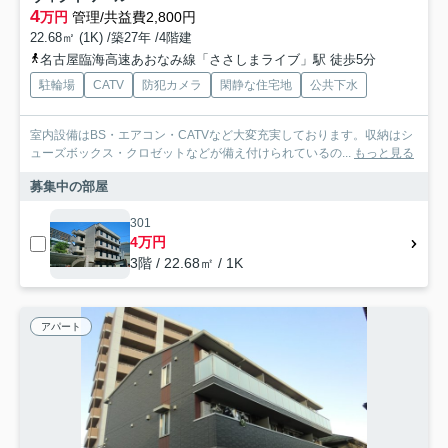
4
万円
管理/共益費2,800円
22.68㎡ (1K) /築27年 /4階建
名古屋臨海高速あおなみ線「ささしまライブ」駅 徒歩5分
駐輪場
CATV
防犯カメラ
閑静な住宅地
公共下水
室内設備はBS・エアコン・CATVなど大変充実しております。収納はシ
ューズボックス・クロゼットなどが備え付けられているの...
もっと見る
募集中の部屋
301
4万円
3階 / 22.68㎡ / 1K
アパート