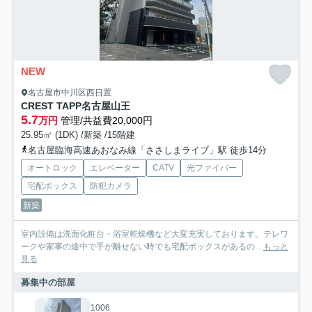
NEW
名古屋市中川区西日置
CREST TAPP名古屋山王
5.7
万円
管理/共益費20,000円
25.95㎡ (1DK) /新築 /15階建
名古屋臨海高速あおなみ線「ささしまライブ」駅 徒歩14分
オートロック
エレベーター
CATV
光ファイバー
宅配ボックス
防犯カメラ
新築
室内設備は洗面化粧台・浴室乾燥機など大変充実しております。テレワ
ークや家事の途中で手が離せない時でも宅配ボックスがあるの...
もっと
見る
募集中の部屋
1006