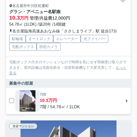
名古屋市中川区松重町
グラン・アベニュー名駅南
10.3
万円
管理/共益費12,000円
54.78㎡ (1LDK) /築20年 /14階建
名古屋臨海高速あおなみ線「ささしまライブ」駅 徒歩17分
駐輪場
オートロック
エレベーター
光ファイバー
宅配ボックス
防犯カメラ
宅配ボックス付きのマンションなので時間を気にせず荷物受け取りがで
きます。室内設備は洗面化粧台・浴室乾燥機など大変充実して...
もっと
見る
募集中の部屋
708
10.3万円
7階 / 54.78㎡ / 1LDK
賃貸マンション