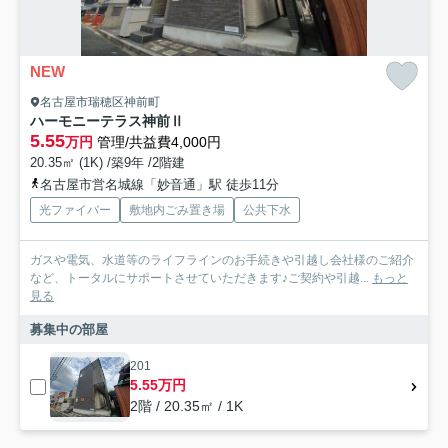
NEW
名古屋市瑞穂区神前町
ハーモニーテラス神前Ⅱ
5.55
万円
管理/共益費4,000円
20.35㎡ (1K) /築9年 /2階建
名古屋市営名城線「妙音通」駅 徒歩11分
光ファイバー
敷地内ごみ置き場
公共下水
ガスや電気、水道等のライフラインのお手続きや引越し会社様のご紹介
など、トータルにサポートさせていただきます♪ご契約や引越...
もっと
見る
募集中の部屋
201
5.55万円
2階 / 20.35㎡ / 1K