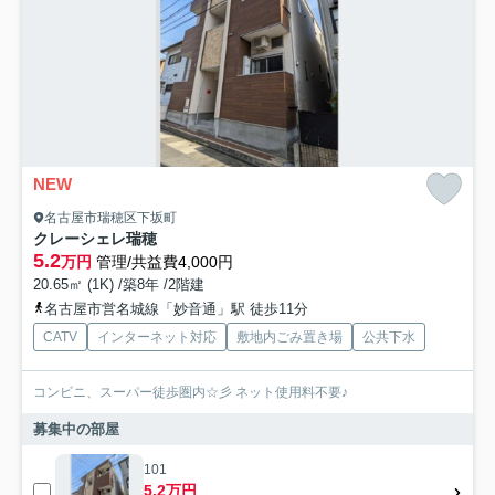
NEW
名古屋市瑞穂区下坂町
クレーシェレ瑞穂
5.2
万円
管理/共益費4,000円
20.65㎡ (1K) /築8年 /2階建
名古屋市営名城線「妙音通」駅 徒歩11分
CATV
インターネット対応
敷地内ごみ置き場
公共下水
コンビニ、スーパー徒歩圏内☆彡 ネット使用料不要♪
募集中の部屋
101
5.2万円