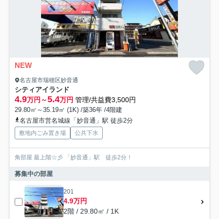
NEW
名古屋市瑞穂区妙音通
シティアイランド
4.9
5.4
万円～
万円
管理/共益費3,500円
29.80㎡～35.19㎡ (1K) /築36年 /4階建
名古屋市営名城線「妙音通」駅 徒歩2分
敷地内ごみ置き場
公共下水
角部屋 最上階☆彡 「妙音通」駅 徒歩2分！
募集中の部屋
201
4.9万円
2階 / 29.80㎡ / 1K