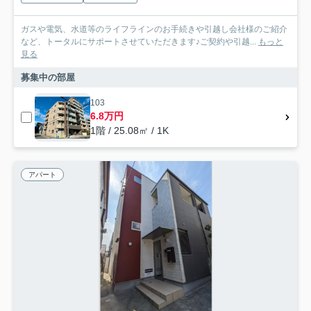
ガスや電気、水道等のライフラインのお手続きや引越し会社様のご紹介
など、トータルにサポートさせていただきます♪ご契約や引越...
もっと
見る
募集中の部屋
103
6.8万円
1階 / 25.08㎡ / 1K
アパート