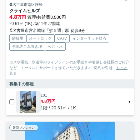
名古屋市南区呼続
クライムヒルズ
4.8
万円
管理/共益費3,500円
20.61㎡ (1K) /築11年 /2階建
名古屋市営名城線「妙音通」駅 徒歩9分
駐輪場
オートロック
CATV
インターネット対応
敷地内ごみ置き場
公共下水
ガスや電気、水道等のライフラインのお手続きや引越し会社様のご紹介
など、トータルにサポートさせていただきます♪ご契約や引越...
もっと
見る
募集中の部屋
101
4.8万円
1階 / 20.61㎡ / 1K
賃貸マンション