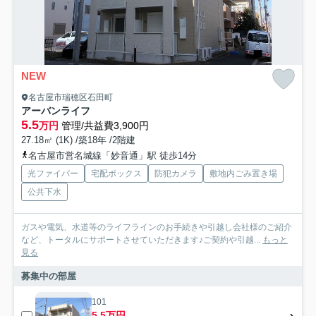
NEW
名古屋市瑞穂区石田町
アーバンライフ
5.5
万円
管理/共益費3,900円
27.18㎡ (1K) /築18年 /2階建
名古屋市営名城線「妙音通」駅 徒歩14分
光ファイバー
宅配ボックス
防犯カメラ
敷地内ごみ置き場
公共下水
ガスや電気、水道等のライフラインのお手続きや引越し会社様のご紹介
など、トータルにサポートさせていただきます♪ご契約や引越...
もっと
見る
募集中の部屋
101
5.5万円