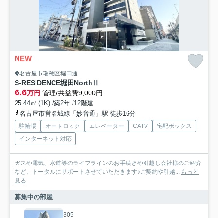
NEW
名古屋市瑞穂区堀田通
S-RESIDENCE堀田NorthⅡ
6.6
万円
管理/共益費9,000円
25.44㎡ (1K) /築2年 /12階建
名古屋市営名城線「妙音通」駅 徒歩16分
駐輪場
オートロック
エレベーター
CATV
宅配ボックス
インターネット対応
ガスや電気、水道等のライフラインのお手続きや引越し会社様のご紹介
など、トータルにサポートさせていただきます♪ご契約や引越...
もっと
見る
募集中の部屋
305