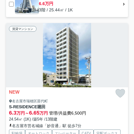
6.6万円
3階 / 25.44㎡ / 1K
賃貸マンション
NEW
名古屋市瑞穂区苗代町
S-RESIDENCE堀田
6.3
6.65
万円～
万円
管理/共益費6,500円
24.54㎡ (1K) /築5年 /13階建
名古屋市営名城線「妙音通」駅 徒歩7分
駐輪場
オートロック
エレベーター
CATV
宅配ボックス