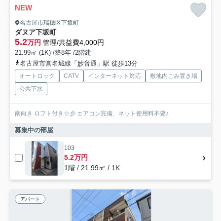
NEW
名古屋市瑞穂区下坂町
ダヌア下坂町
5.2
万円
管理/共益費4,000円
21.99㎡ (1K) /築8年 /2階建
名古屋市営名城線「妙音通」駅 徒歩13分
オートロック
CATV
インターネット対応
敷地内ごみ置き場
公共下水
南向き ロフト付き☆彡 エアコン完備、ネット使用料不要♪
募集中の部屋
103
5.2万円
1階 / 21.99㎡ / 1K
アパート