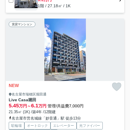
1階 / 27.18㎡ / 1K
賃貸マンション
NEW
名古屋市瑞穂区堀田通
Live Casa堀田
5.45
6.1
万円～
万円
管理/共益費7,000円
21.35㎡ (1K) /築4年 /12階建
名古屋市営名城線「妙音通」駅 徒歩13分
駐輪場
オートロック
エレベーター
光ファイバー