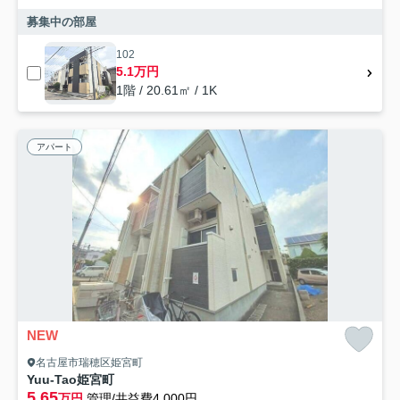
募集中の部屋
102
5.1万円
1階 / 20.61㎡ / 1K
アパート
NEW
名古屋市瑞穂区姫宮町
Yuu-Tao姫宮町
5.65
万円
管理/共益費4,000円