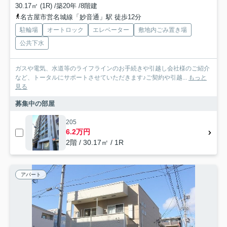
30.17㎡ (1R) /築20年 /8階建
名古屋市営名城線「妙音通」駅 徒歩12分
駐輪場
オートロック
エレベーター
敷地内ごみ置き場
公共下水
ガスや電気、水道等のライフラインのお手続きや引越し会社様のご紹介
など、トータルにサポートさせていただきます♪ご契約や引越...
もっと
見る
募集中の部屋
205
6.2万円
2階 / 30.17㎡ / 1R
アパート