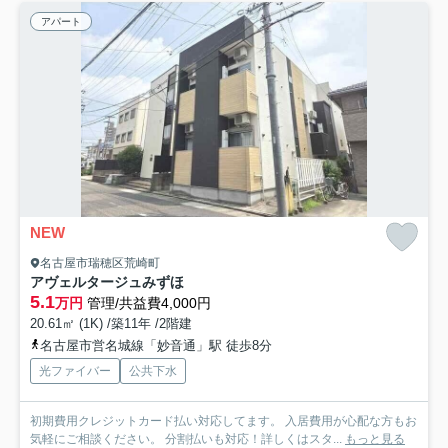
アパート
NEW
名古屋市瑞穂区荒崎町
アヴェルタージュみずほ
5.1
万円
管理/共益費4,000円
20.61㎡ (1K) /築11年 /2階建
名古屋市営名城線「妙音通」駅 徒歩8分
光ファイバー
公共下水
初期費用クレジットカード払い対応してます。 入居費用が心配な方もお
気軽にご相談ください。 分割払いも対応！詳しくはスタ...
もっと見る