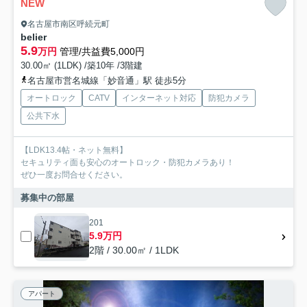
NEW
名古屋市南区呼続元町
belier
5.9
万円
管理/共益費5,000円
30.00㎡ (1LDK) /築10年 /3階建
名古屋市営名城線「妙音通」駅 徒歩5分
オートロック
CATV
インターネット対応
防犯カメラ
公共下水
【LDK13.4帖・ネット無料】
セキュリティ面も安心のオートロック・防犯カメラあり！
ぜひ一度お問合せください。
募集中の部屋
201
5.9万円
2階 / 30.00㎡ / 1LDK
アパート