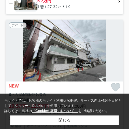
5.7万円
1階 / 27.32㎡ / 1K
アパート
NEW
名古屋市瑞穂区妙音通
avgi新瑞橋
当サイトでは、お客様の当サイト利用状況把握、サービス向上検討を目的と
10.5
11.5
して、クッキー（Cookie）を使用しています。
万円～
万円
管理/共益費7,000円
詳しくは、当社の
「Cookieの取扱いについて」
をご確認ください。
41.78㎡～47.14㎡ (1LDK) /新築 /3階建
名古屋市営名城線「妙音通」駅 徒歩7分
閉じる
駐輪場
オートロック
CATV
宅配ボックス