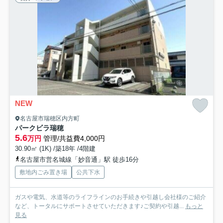
NEW
名古屋市瑞穂区内方町
パークビラ瑞穂
5.6
万円
管理/共益費4,000円
30.90㎡ (1K) /築18年 /4階建
名古屋市営名城線「妙音通」駅 徒歩16分
敷地内ごみ置き場
公共下水
ガスや電気、水道等のライフラインのお手続きや引越し会社様のご紹介
など、トータルにサポートさせていただきます♪ご契約や引越...
もっと
見る