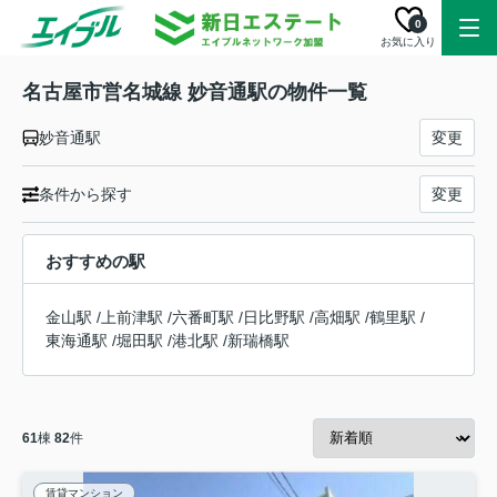
0
お気に入り
名古屋市営名城線 妙音通駅の物件一覧
妙音通駅
変更
条件から探す
変更
おすすめの駅
金山駅
/
上前津駅
/
六番町駅
/
日比野駅
/
高畑駅
/
鶴里駅
/
東海通駅
/
堀田駅
/
港北駅
/
新瑞橋駅
61
棟
82
件
賃貸マンション