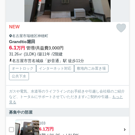
NEW
名古屋市瑞穂区神穂町
Grandtic堀田
6.1
万円
管理/共益費3,000円
31.26㎡ (1LDK) /築11年 /2階建
名古屋市営名城線「妙音通」駅 徒歩11分
オートロック
インターネット対応
敷地内ごみ置き場
公共下水
ガスや電気、水道等のライフラインのお手続きや引越し会社様のご紹介
など、トータルにサポートさせていただきます♪ご契約や引越...
もっと
見る
募集中の部屋
103
6.1万円