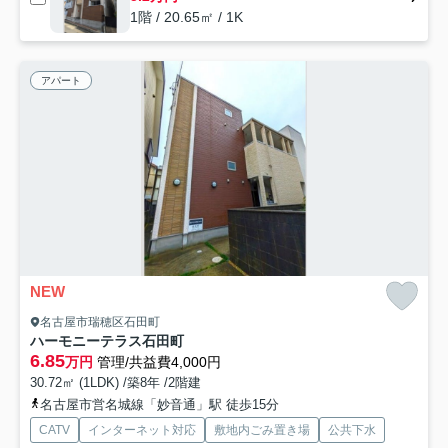
1階 / 20.65㎡ / 1K
アパート
NEW
名古屋市瑞穂区石田町
ハーモニーテラス石田町
6.85
万円
管理/共益費4,000円
30.72㎡ (1LDK) /築8年 /2階建
名古屋市営名城線「妙音通」駅 徒歩15分
CATV
インターネット対応
敷地内ごみ置き場
公共下水