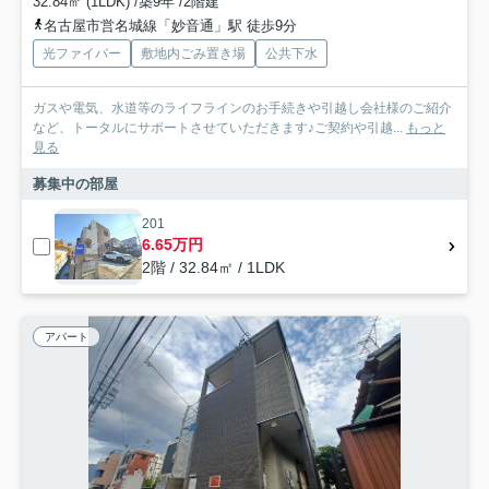
32.84㎡ (1LDK) /築9年 /2階建
名古屋市営名城線「妙音通」駅 徒歩9分
光ファイバー
敷地内ごみ置き場
公共下水
ガスや電気、水道等のライフラインのお手続きや引越し会社様のご紹介
など、トータルにサポートさせていただきます♪ご契約や引越...
もっと
見る
募集中の部屋
201
6.65万円
2階 / 32.84㎡ / 1LDK
アパート