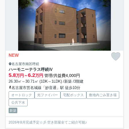
NEW
名古屋市南区呼続
ハーモニーテラス呼続Ⅳ
5.8
6.2
万円～
万円
管理/共益費4,000円
26.30㎡～30.71㎡ (1DK～1LDK) /新築 /3階建
名古屋市営名城線「妙音通」駅 徒歩10分
オートロック
光ファイバー
宅配ボックス
敷地内ごみ置き場
公共下水
新築
2026年8月完成予定☆彡 空き部屋全てご紹介可能♪