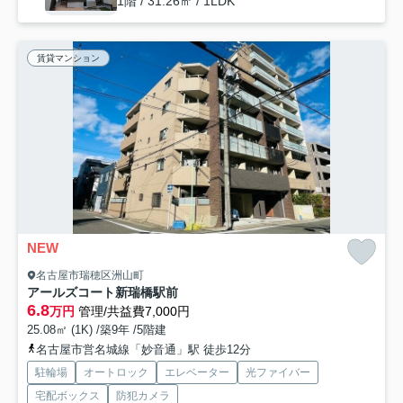
1階 / 31.26㎡ / 1LDK
賃貸マンション
NEW
名古屋市瑞穂区洲山町
アールズコート新瑞橋駅前
6.8
万円
管理/共益費7,000円
25.08㎡ (1K) /築9年 /5階建
名古屋市営名城線「妙音通」駅 徒歩12分
駐輪場
オートロック
エレベーター
光ファイバー
宅配ボックス
防犯カメラ