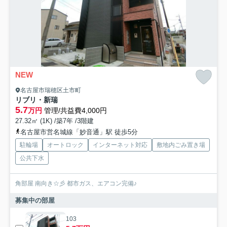
NEW
名古屋市瑞穂区土市町
リブリ・新瑞
5.7
万円
管理/共益費4,000円
27.32㎡ (1K) /築7年 /3階建
名古屋市営名城線「妙音通」駅 徒歩5分
駐輪場
オートロック
インターネット対応
敷地内ごみ置き場
公共下水
角部屋 南向き☆彡 都市ガス、エアコン完備♪
募集中の部屋
103