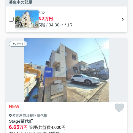
募集中の部屋
502
6.3万円
5階 / 34.30㎡ / 1R
アパート
NEW
名古屋市瑞穂区苗代町
Stage苗代町
6.65
万円
管理/共益費4,000円