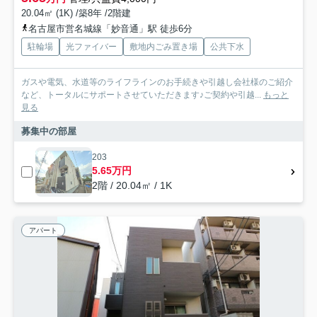
20.04㎡ (1K) /築8年 /2階建
名古屋市営名城線「妙音通」駅 徒歩6分
駐輪場
光ファイバー
敷地内ごみ置き場
公共下水
ガスや電気、水道等のライフラインのお手続きや引越し会社様のご紹介
など、トータルにサポートさせていただきます♪ご契約や引越...
もっと
見る
募集中の部屋
203
5.65万円
2階 / 20.04㎡ / 1K
アパート