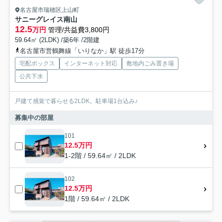
名古屋市瑞穂区上山町
サニーグレイス南山
12.5
万円
管理/共益費3,800円
59.64㎡ (2LDK) /築6年 /2階建
名古屋市営鶴舞線「いりなか」駅 徒歩17分
宅配ボックス
インターネット対応
敷地内ごみ置き場
公共下水
戸建て感覚で暮らせる2LDK。駐車場1台込み♪
募集中の部屋
101
12.5万円
1-2階 / 59.64㎡ / 2LDK
102
12.5万円
1階 / 59.64㎡ / 2LDK