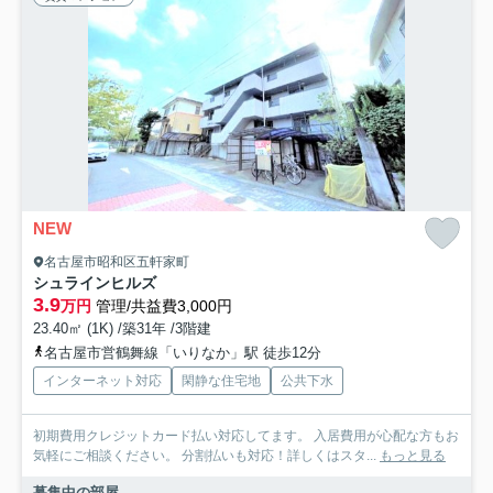
NEW
名古屋市昭和区五軒家町
シュラインヒルズ
3.9
万円
管理/共益費3,000円
23.40㎡ (1K) /築31年 /3階建
名古屋市営鶴舞線「いりなか」駅 徒歩12分
インターネット対応
閑静な住宅地
公共下水
初期費用クレジットカード払い対応してます。 入居費用が心配な方もお
気軽にご相談ください。 分割払いも対応！詳しくはスタ...
もっと見る
募集中の部屋