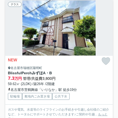
テラス
NEW
名古屋市瑞穂区陽明町
BlissfulPerchみずほA・B
7.3
万円
管理/共益費3,800円
59.62㎡ (2LDK) /築26年 /2階建
名古屋市営鶴舞線「いりなか」駅 徒歩19分
駐輪場
敷地内ごみ置き場
公共下水
ガスや電気、水道等のライフラインのお手続きや引越し会社様のご紹介
など、トータルにサポートさせていただきます♪ご契約や引越...
もっと