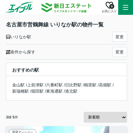
0
お気に入り
名古屋市営鶴舞線 いりなか駅の物件一覧
いりなか駅
変更
条件から探す
変更
おすすめの駅
金山駅
/
上前津駅
/
六番町駅
/
日比野駅
/
鶴里駅
/
高畑駅
/
新瑞橋駅
/
堀田駅
/
東海通駅
/
港北駅
3
棟
5
件
賃貸マンション