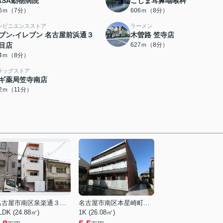
ASA動物病院
こじま耳鼻咽喉科
36ｍ（7分）
606ｍ（8分）
ンビニエンスストア
ラーメン
ブン-イレブン 名古屋前浜通３
木曽路 笠寺店
目店
627ｍ（8分）
14ｍ（8分）
ラッグストア
ギ薬局笠寺南店
12ｍ（11分）
名古屋市南区泉楽通３丁目
名古屋市南区本星崎町字町
LDK (24.88㎡)
1K (26.08㎡)