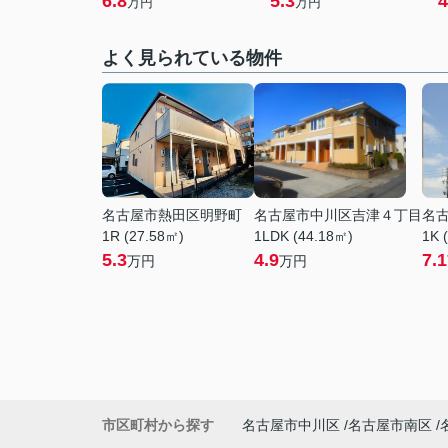
6.8
5.3
4
万円
万円
よく見られている物件
名古屋市熱田区明野町
名古屋市中川区吉津４丁目
名
1R (27.58㎡)
1LDK (44.18㎡)
1K 
5.3
4.9
7.1
万円
万円
市区町村から探す
名古屋市中川区
名古屋市南区