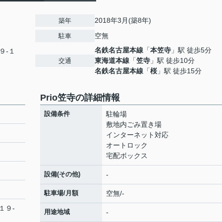
2018年3月(築8年)
築年
空無
駐車
名鉄名古屋本線
「
本笠寺
」駅 徒歩5分
９-１
東海道本線
「
笠寺
」駅 徒歩10分
交通
名鉄名古屋本線
「
桜
」駅 徒歩15分
Prio笠寺の詳細情報
設備条件
駐輪場
敷地内ごみ置き場
インターネット対応
オートロック
宅配ボックス
設備(その他)
-
駐車場/月額
空無/-
１９-
用途地域
-