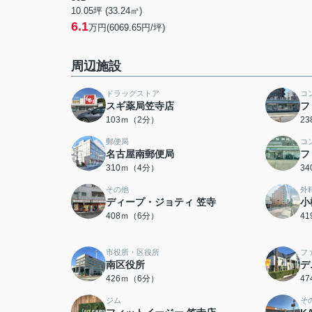
10.05坪 (33.24㎡)
6.1
万円(6069.65円/坪)
周辺施設
ドラッグストア
コ
スギ薬局笠寺店
フ
103ｍ（2分）
2
郵便局
コ
名古屋南郵便局
フ
310ｍ（4分）
3
その他
外
ディープ・ジョティ 笠寺
小
408ｍ（6分）
4
市役所・区役所
フ
南区役所
デ
426ｍ（6分）
4
ジム
そ