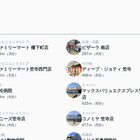
ンビニエンスストア
出前・宅配
ァミリーマート 柵下町店
ピザーラ 南店
38ｍ（3分）
287ｍ（4分）
ンビニエンスストア
その他
ァミリーマート笠寺西門店
ディープ・ジョティ 笠寺
40ｍ（5分）
408ｍ（6分）
科
スーパー
松病院
マックスバリュエクスプレス
19ｍ（6分）
店
425ｍ（6分）
ァミリーレストラン
スーパー
ニーズ笠寺店
コノミヤ 笠寺店
74ｍ（6分）
477ｍ（6分）
の他
耳鼻科