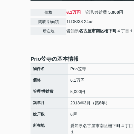
6.1万円
管理/共益費
5,000円
価格
1LDK/33.24㎡
間取り/面積
愛知県
名古屋市南区
柵下町
４丁目１
所在地
Prio笠寺の基本情報
物件名
Prio笠寺
価格
6.1万円
管理/共益費
5,000円
築年月
2018年3月（築8年）
総戸数
6戸
所在地
愛知県
名古屋市南区
柵下町
４丁目
１