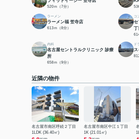
フィットイージー 笠寺店
K
520ｍ（7分）
5
ラーメン
コ
ラーメン福 笠寺店
セ
613ｍ（8分）
丁
6
内科
ド
名古屋セントラルクリニック 診療
ス
所
8
658ｍ（9分）
近隣の物件
名古屋市南区呼続２丁目
名古屋市南区中江１丁目
1LDK (36.40㎡)
1K (21.01㎡)
1