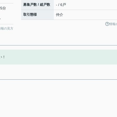
募集戸数 / 総戸数
- / 6戸
5分
取引態様
仲介
分
情報
情報の見方
い！