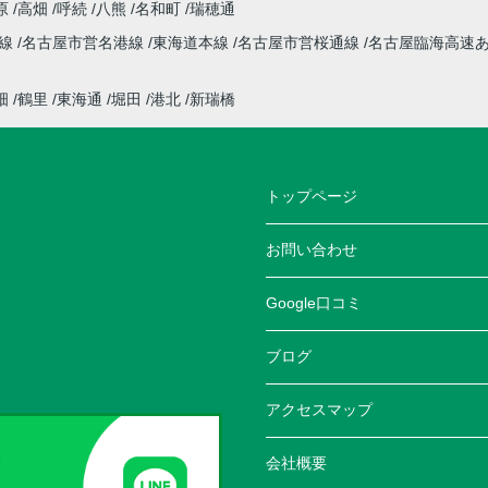
原
高畑
呼続
八熊
名和町
瑞穂通
本線
名古屋市営名港線
東海道本線
名古屋市営桜通線
名古屋臨海高速
畑
鶴里
東海通
堀田
港北
新瑞橋
トップページ
お問い合わせ
Google口コミ
ブログ
アクセスマップ
会社概要