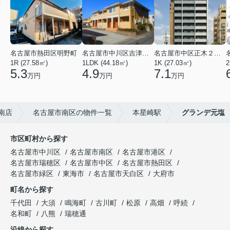
名古屋市熱田区明野町
名古屋市中川区吉津４丁目
名古屋市中区正木２丁目
1R (27.58㎡)
1LDK (44.18㎡)
1K (27.03㎡)
2
5.3
4.9
7.1
万円
万円
万円
南店
名古屋市南区の物件一覧
本星崎駅
グランデ元塩
市区町村から探す
名古屋市中川区
名古屋市南区
名古屋市港区
名古屋市瑞穂区
名古屋市中区
名古屋市熱田区
名古屋市緑区
東海市
名古屋市天白区
大府市
町名から探す
千代田
大須
鳴海町
古川町
松原
高畑
呼続
名和町
八熊
瑞穂通
沿線から探す