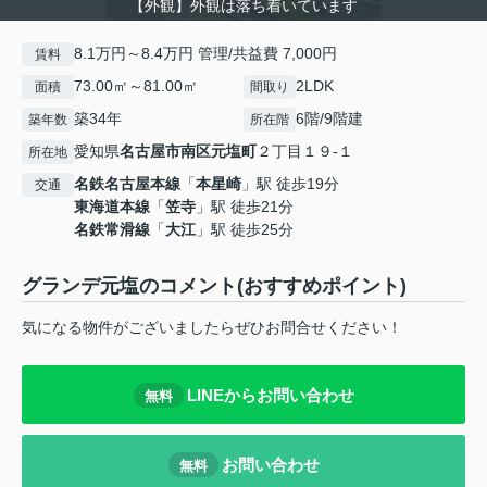
【外観】外観は落ち着いています
8.1万円～8.4万円 管理/共益費 7,000円
賃料
73.00㎡～81.00㎡
2LDK
面積
間取り
築34年
6階/9階建
築年数
所在階
愛知県
名古屋市南区
元塩町
２丁目１９-１
所在地
名鉄名古屋本線
「
本星崎
」駅 徒歩19分
交通
東海道本線
「
笠寺
」駅 徒歩21分
名鉄常滑線
「
大江
」駅 徒歩25分
グランデ元塩のコメント(おすすめポイント)
気になる物件がございましたらぜひお問合せください！
LINEからお問い合わせ
無料
お問い合わせ
無料