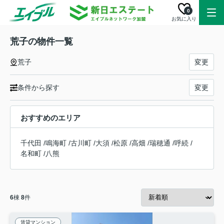
0
お気に入り
荒子の物件一覧
荒子
変更
条件から探す
変更
おすすめのエリア
千代田
/
鳴海町
/
古川町
/
大須
/
松原
/
高畑
/
瑞穂通
/
呼続
/
名和町
/
八熊
6
棟
8
件
賃貸マンション