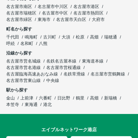
名古屋市南区
名古屋市中川区
名古屋市港区
名古屋市瑞穂区
名古屋市中区
名古屋市熱田区
名古屋市緑区
東海市
名古屋市天白区
大府市
町名から探す
千代田
鳴海町
古川町
大須
松原
高畑
瑞穂通
呼続
名和町
八熊
沿線から探す
名古屋市営名城線
名鉄名古屋本線
東海道本線
名古屋市営名港線
名古屋市営桜通線
名古屋臨海高速あおなみ線
名鉄常滑線
名古屋市営鶴舞線
名古屋市営東山線
中央線
駅から探す
金山
上前津
六番町
日比野
鶴里
高畑
新瑞橋
本笠寺
東海通
港北
エイブルネットワーク港店