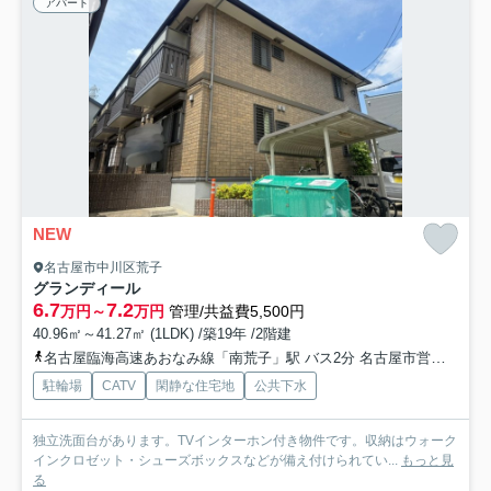
アパート
NEW
名古屋市中川区荒子
グランディール
6.7
7.2
万円～
万円
管理/共益費5,500円
40.96㎡～41.27㎡ (1LDK) /築19年 /2階建
名古屋臨海高速あおなみ線「南荒子」駅 バス2分 名古屋市営「荒中町」 停歩2分
駐輪場
CATV
閑静な住宅地
公共下水
独立洗面台があります。TVインターホン付き物件です。収納はウォーク
インクロゼット・シューズボックスなどが備え付けられてい...
もっと見
る