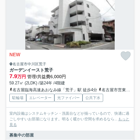
NEW
名古屋市中川区荒子
ガーデンイースト荒子
7.9
万円
管理/共益費6,000円
59.27㎡ (2LDK) /築24年 /4階建
名古屋臨海高速あおなみ線「荒子」駅 徒歩4分
名古屋市営東山線「高畑」駅 徒歩9分
駐輪場
エレベーター
光ファイバー
公共下水
室内設備はシステムキッチン・洗面台などが揃っているので、快適に過
ごしやすいお部屋になります。明るく暖かい空間を求めるなら...
もっと
見る
募集中の部屋