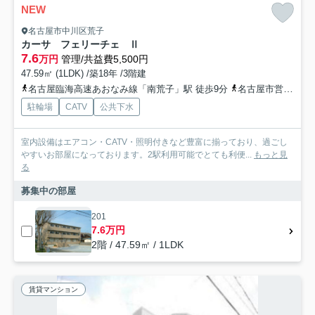
NEW
名古屋市中川区荒子
カーサ フェリーチェ Ⅱ
7.6
万円
管理/共益費5,500円
47.59㎡ (1LDK) /築18年 /3階建
名古屋臨海高速あおなみ線「南荒子」駅 徒歩9分
名古屋市営東山線「高畑」駅 徒歩11分
駐輪場
CATV
公共下水
室内設備はエアコン・CATV・照明付きなど豊富に揃っており、過ごし
やすいお部屋になっております。2駅利用可能でとても利便...
もっと見
る
募集中の部屋
201
7.6万円
2階 / 47.59㎡ / 1LDK
賃貸マンション