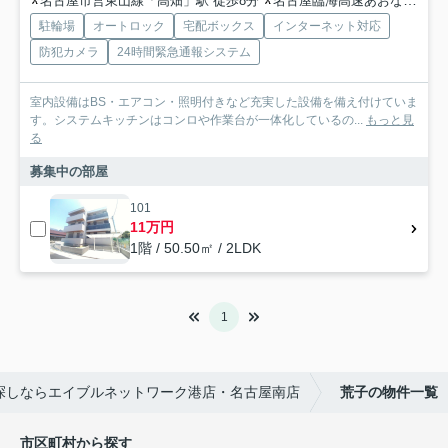
名古屋市営東山線「高畑」駅 徒歩8分
名古屋臨海高速あおなみ線「南荒子」駅 徒歩11分
駐輪場
オートロック
宅配ボックス
インターネット対応
防犯カメラ
24時間緊急通報システム
室内設備はBS・エアコン・照明付きなど充実した設備を備え付けていま
す。システムキッチンはコンロや作業台が一体化しているの...
もっと見
る
募集中の部屋
101
11万円
1階 / 50.50㎡ / 2LDK
1
探しならエイブルネットワーク港店・名古屋南店
荒子の物件一覧
市区町村から探す