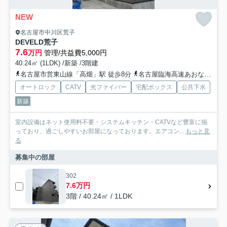
NEW
名古屋市中川区荒子
DEVELD荒子
7.6
万円
管理/共益費5,000円
40.24㎡ (1LDK) /新築 /3階建
名古屋市営東山線「高畑」駅 徒歩8分
名古屋臨海高速あおなみ線「南荒子」駅 徒歩12分
オートロック
CATV
光ファイバー
宅配ボックス
公共下水
新築
室内設備はネット使用料不要・システムキッチン・CATVなど豊富に揃
っており、過ごしやすいお部屋になっております。エアコン...
もっと見
る
募集中の部屋
302
7.6万円
3階 / 40.24㎡ / 1LDK