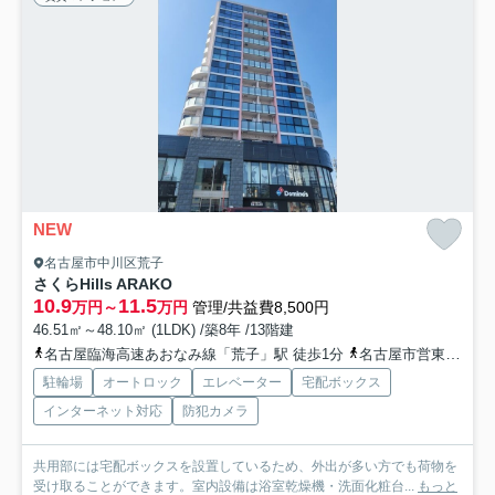
NEW
名古屋市中川区荒子
さくらHills ARAKO
10.9
11.5
万円～
万円
管理/共益費8,500円
46.51㎡～48.10㎡ (1LDK) /築8年 /13階建
名古屋臨海高速あおなみ線「荒子」駅 徒歩1分
名古屋市営東山線「高畑」駅 徒歩8分
駐輪場
オートロック
エレベーター
宅配ボックス
インターネット対応
防犯カメラ
共用部には宅配ボックスを設置しているため、外出が多い方でも荷物を
受け取ることができます。室内設備は浴室乾燥機・洗面化粧台...
もっと