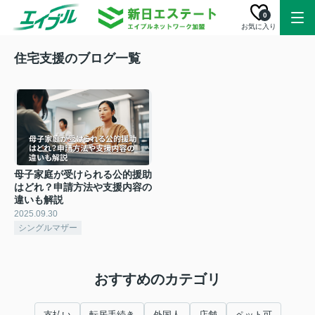
0
お気に入り
住宅支援のブログ一覧
母子家庭が受けられる公的援助
はどれ？申請方法や支援内容の
違いも解説
2025.09.30
シングルマザー
おすすめのカテゴリ
支払い
転居手続き
外国人
店舗
ペット可