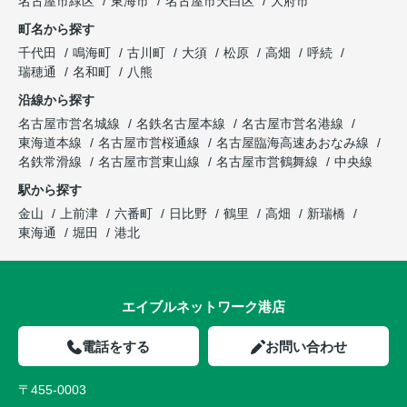
名古屋市緑区
東海市
名古屋市天白区
大府市
町名から探す
千代田
鳴海町
古川町
大須
松原
高畑
呼続
瑞穂通
名和町
八熊
沿線から探す
名古屋市営名城線
名鉄名古屋本線
名古屋市営名港線
東海道本線
名古屋市営桜通線
名古屋臨海高速あおなみ線
名鉄常滑線
名古屋市営東山線
名古屋市営鶴舞線
中央線
駅から探す
金山
上前津
六番町
日比野
鶴里
高畑
新瑞橋
東海通
堀田
港北
エイブルネットワーク港店
電話をする
お問い合わせ
〒455-0003