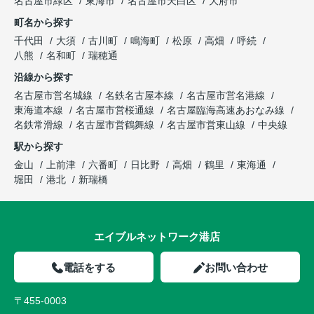
名古屋市緑区
東海市
名古屋市天白区
大府市
町名から探す
千代田
大須
古川町
鳴海町
松原
高畑
呼続
八熊
名和町
瑞穂通
沿線から探す
名古屋市営名城線
名鉄名古屋本線
名古屋市営名港線
東海道本線
名古屋市営桜通線
名古屋臨海高速あおなみ線
名鉄常滑線
名古屋市営鶴舞線
名古屋市営東山線
中央線
駅から探す
金山
上前津
六番町
日比野
高畑
鶴里
東海通
堀田
港北
新瑞橋
エイブルネットワーク港店
電話をする
お問い合わせ
〒455-0003