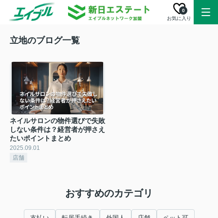
0
お気に入り
立地のブログ一覧
ネイルサロンの物件選びで失敗
しない条件は？経営者が押さえ
たいポイントまとめ
2025.09.01
店舗
おすすめのカテゴリ
支払い
転居手続き
外国人
店舗
ペット可