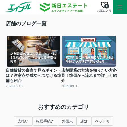
0
お気に入り
店舗のブログ一覧
店舗賃貸の審査で見るポイント
店舗開業の方法を知りたい方必
は？注意点や成功へつなげる準
見！準備から流れまで詳しく紹
備も紹介
介
2025.09.01
2025.09.01
おすすめのカテゴリ
支払い
転居手続き
外国人
店舗
ペット可