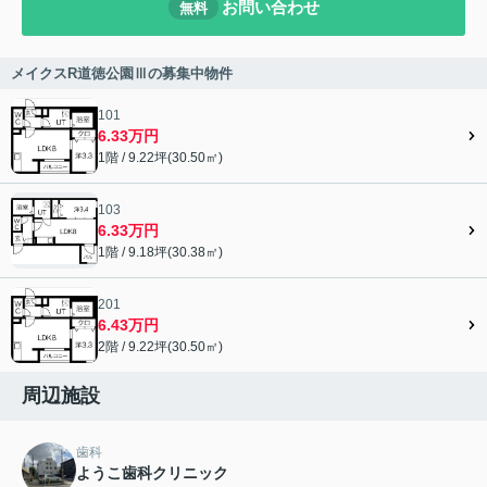
お問い合わせ
無料
メイクスR道徳公園Ⅲの募集中物件
101
6.33万円
1階 / 9.22坪(30.50㎡)
103
6.33万円
1階 / 9.18坪(30.38㎡)
201
6.43万円
2階 / 9.22坪(30.50㎡)
周辺施設
歯科
ようこ歯科クリニック