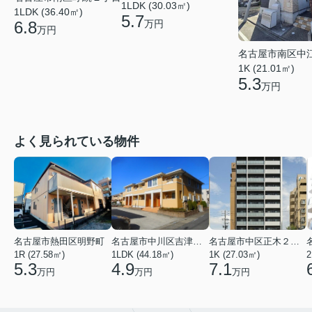
1LDK (30.03㎡)
1LDK (36.40㎡)
5.7
6.8
万円
万円
名古屋市南区中
1K (21.01㎡)
5.3
万円
よく見られている物件
名古屋市熱田区明野町
名古屋市中川区吉津４丁目
名古屋市中区正木２丁目
1R (27.58㎡)
1LDK (44.18㎡)
1K (27.03㎡)
2
5.3
4.9
7.1
万円
万円
万円