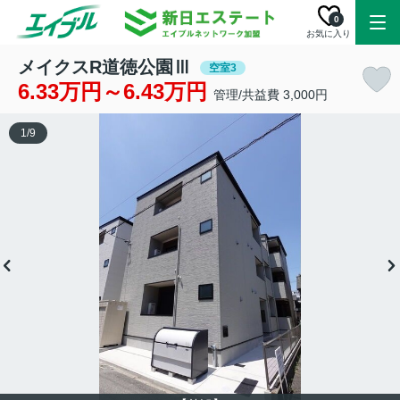
0
お気に入り
メイクスR道徳公園Ⅲ
空室3
6.33万円～6.43万円
管理/共益費 3,000円
1
/
9