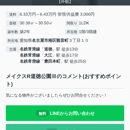
【外観】
6.33万円～6.43万円 管理/共益費 3,000円
賃料
30.38㎡～30.50㎡
1LDK
面積
間取り
築2年
1階/3階建
築年数
所在階
愛知県
名古屋市南区
観音町
３丁目１０
所在地
名鉄常滑線
「
道徳
」駅 徒歩13分
交通
名鉄常滑線
「
大江
」駅 徒歩17分
名鉄常滑線
「
豊田本町
」駅 徒歩25分
メイクスR道徳公園Ⅲのコメント(おすすめポイン
ト)
気になる物件がございましたらぜひお問合せください！
LINEからお問い合わせ
無料