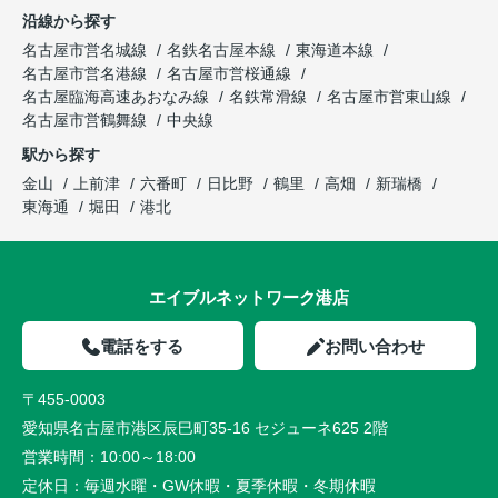
沿線から探す
名古屋市営名城線
名鉄名古屋本線
東海道本線
名古屋市営名港線
名古屋市営桜通線
名古屋臨海高速あおなみ線
名鉄常滑線
名古屋市営東山線
名古屋市営鶴舞線
中央線
駅から探す
金山
上前津
六番町
日比野
鶴里
高畑
新瑞橋
東海通
堀田
港北
エイブルネットワーク港店
電話をする
お問い合わせ
〒455-0003
愛知県名古屋市港区辰巳町35-16 セジューネ625 2階
営業時間：
10:00～18:00
定休日：
毎週水曜・GW休暇・夏季休暇・冬期休暇