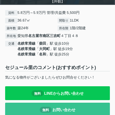
【外観】
5.8万円～5.9万円 管理/共益費 5,500円
賃料
36.67㎡
1LDK
面積
間取り
築24年
1階/2階建
築年数
所在階
愛知県
名古屋市南区
三吉町
４丁目４８
所在地
名鉄常滑線
「
柴田
」駅 徒歩10分
交通
名鉄常滑線
「
大同町
」駅 徒歩19分
名鉄常滑線
「
名和
」駅 徒歩25分
セジュール里のコメント(おすすめポイント)
気になる物件がございましたらぜひお問合せください！
LINEからお問い合わせ
無料
お問い合わせ
無料