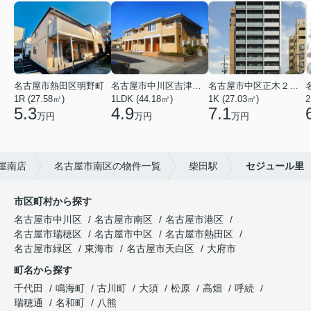
名古屋市熱田区明野町
名古屋市中川区吉津４丁目
名古屋市中区正木２丁目
1R (27.58㎡)
1LDK (44.18㎡)
1K (27.03㎡)
2
5.3
4.9
7.1
万円
万円
万円
屋南店
名古屋市南区の物件一覧
柴田駅
セジュール里
市区町村から探す
名古屋市中川区
名古屋市南区
名古屋市港区
名古屋市瑞穂区
名古屋市中区
名古屋市熱田区
名古屋市緑区
東海市
名古屋市天白区
大府市
町名から探す
千代田
鳴海町
古川町
大須
松原
高畑
呼続
瑞穂通
名和町
八熊