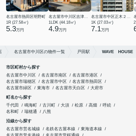
名古屋市熱田区明野町
名古屋市中川区吉津４丁目
名古屋市中区正木２丁目
1R (27.58㎡)
1LDK (44.18㎡)
1K (27.03㎡)
2
5.3
4.9
7.1
万円
万円
万円
店
名古屋市中川区の物件一覧
戸田駅
WAVE HOUSE
市区町村から探す
名古屋市中川区
名古屋市南区
名古屋市港区
名古屋市瑞穂区
名古屋市中区
名古屋市熱田区
名古屋市緑区
東海市
名古屋市天白区
大府市
町名から探す
千代田
鳴海町
古川町
大須
松原
高畑
呼続
名和町
瑞穂通
八熊
沿線から探す
名古屋市営名城線
名鉄名古屋本線
東海道本線
名古屋市営名港線
名古屋市営桜通線