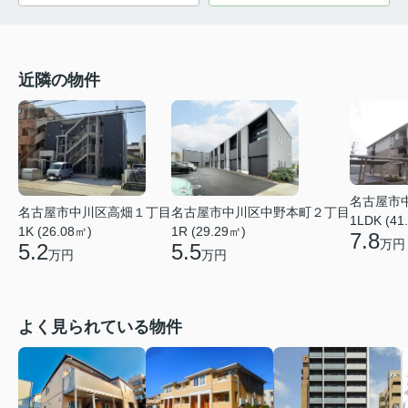
近隣の物件
名古屋市
名古屋市中川区高畑１丁目
名古屋市中川区中野本町２丁目
1LDK (41
1K (26.08㎡)
1R (29.29㎡)
7.8
万円
5.2
5.5
万円
万円
よく見られている物件