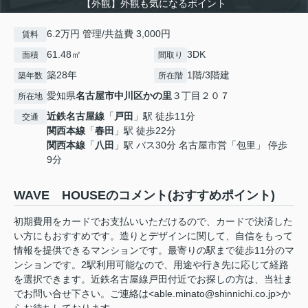
【外観】外観も気になるポイント
6.2万円 管理/共益費 3,000円
賃料
61.48㎡
3DK
面積
間取り
築28年
1階/3階建
築年数
所在階
愛知県
名古屋市中川区
かの里
３丁目２０７
所在地
近鉄名古屋線
「
戸田
」駅 徒歩11分
交通
関西本線
「
春田
」駅 徒歩22分
関西本線
「
八田
」駅 バス30分 名古屋市営「包里」 停歩
9分
WAVE HOUSEのコメント(おすすめポイント)
初期費用をカードでお支払いいただけるので、カードで決済した
い方にもおすすめです。造りとデザインに関して、自信をもって
情報を提供できるマンションです。最寄りの駅まで徒歩11分のマ
ンションです。2駅利用可能なので、用途や行き先に応じて経路
を選択できます。近鉄名古屋線戸田付近でお探しの方は、当社ま
でお問い合せ下さい。ご連絡は<able.minato@shinnichi.co.jp>か