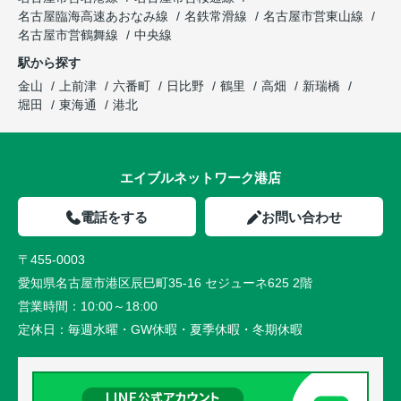
名古屋臨海高速あおなみ線
名鉄常滑線
名古屋市営東山線
名古屋市営鶴舞線
中央線
駅から探す
金山
上前津
六番町
日比野
鶴里
高畑
新瑞橋
堀田
東海通
港北
エイブルネットワーク港店
電話をする
お問い合わせ
〒455-0003
愛知県名古屋市港区辰巳町35-16 セジューネ625 2階
営業時間：
10:00～18:00
定休日：
毎週水曜・GW休暇・夏季休暇・冬期休暇