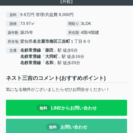
【外観】
9.8万円 管理/共益費 8,000円
賃料
73.97㎡
3LDK
面積
間取り
築25年
4階/4階建
築年数
所在階
愛知県
名古屋市南区
三吉町
１丁目８０
所在地
名鉄常滑線
「
柴田
」駅 徒歩5分
交通
名鉄常滑線
「
大同町
」駅 徒歩16分
名鉄常滑線
「
名和
」駅 徒歩20分
ネスト三吉のコメント(おすすめポイント)
気になる物件がございましたらぜひお問合せください！
LINEからお問い合わせ
無料
お問い合わせ
無料