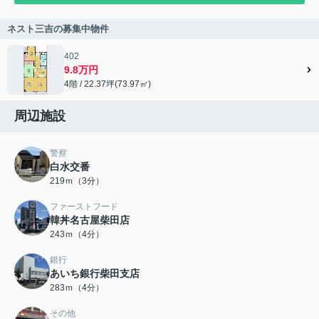
ネスト三吉の募集中物件
402
9.8万円
4階 / 22.37坪(73.97㎡)
周辺施設
警察
白水交番
219ｍ（3分）
ファーストフード
韓丼名古屋柴田店
243ｍ（4分）
銀行
あいち銀行柴田支店
283ｍ（4分）
その他