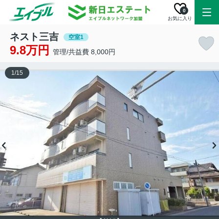
0
お気に入り
ネスト三吉
空室1
9.8万円
管理/共益費 8,000円
1
/
15