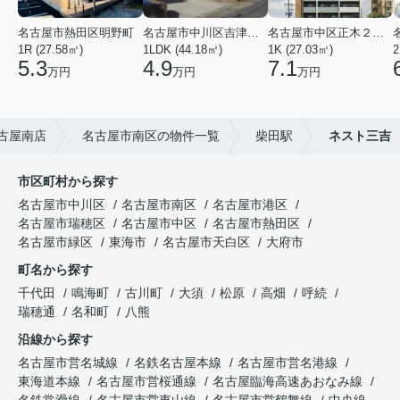
名古屋市熱田区明野町
名古屋市中川区吉津４丁目
名古屋市中区正木２丁目
1R (27.58㎡)
1LDK (44.18㎡)
1K (27.03㎡)
2
5.3
4.9
7.1
万円
万円
万円
古屋南店
名古屋市南区の物件一覧
柴田駅
ネスト三吉
市区町村から探す
名古屋市中川区
名古屋市南区
名古屋市港区
名古屋市瑞穂区
名古屋市中区
名古屋市熱田区
名古屋市緑区
東海市
名古屋市天白区
大府市
町名から探す
千代田
鳴海町
古川町
大須
松原
高畑
呼続
瑞穂通
名和町
八熊
沿線から探す
名古屋市営名城線
名鉄名古屋本線
名古屋市営名港線
東海道本線
名古屋市営桜通線
名古屋臨海高速あおなみ線
名鉄常滑線
名古屋市営東山線
名古屋市営鶴舞線
中央線