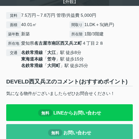
【外観】
7.5万円～7.8万円 管理/共益費 5,000円
賃料
40.01㎡
1LDK＋S(納戸)
面積
間取り
新築
1階/3階建
築年数
所在階
愛知県
名古屋市南区
西又兵ヱ町
４丁目２８
所在地
名鉄常滑線
「
大江
」駅 徒歩8分
交通
東海道本線
「
笠寺
」駅 徒歩15分
名鉄常滑線
「
大同町
」駅 徒歩25分
DEVELD西又兵ヱのコメント(おすすめポイント)
気になる物件がございましたらぜひお問合せください！
LINEからお問い合わせ
無料
お問い合わせ
無料