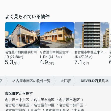
よく見られている物件
名古屋市熱田区明野町
名古屋市中川区吉津４丁目
名古屋市中区正木２丁目
1R (27.58㎡)
1LDK (44.18㎡)
1K (27.03㎡)
2
5.3
4.9
7.1
万円
万円
万円
店
名古屋市南区の物件一覧
大江駅
DEVELD西又兵ヱ
市区町村から探す
名古屋市中川区
名古屋市南区
名古屋市港区
名古屋市瑞穂区
名古屋市中区
名古屋市熱田区
名古屋市緑区
東海市
名古屋市天白区
大府市