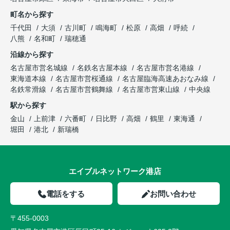
町名から探す
千代田
大須
古川町
鳴海町
松原
高畑
呼続
八熊
名和町
瑞穂通
沿線から探す
名古屋市営名城線
名鉄名古屋本線
名古屋市営名港線
東海道本線
名古屋市営桜通線
名古屋臨海高速あおなみ線
名鉄常滑線
名古屋市営鶴舞線
名古屋市営東山線
中央線
駅から探す
金山
上前津
六番町
日比野
高畑
鶴里
東海通
堀田
港北
新瑞橋
エイブルネットワーク港店
電話をする
お問い合わせ
〒455-0003