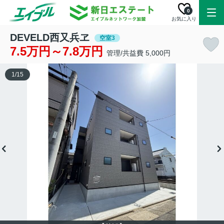
0
お気に入り
DEVELD西又兵ヱ
空室3
7.5万円～7.8万円
管理/共益費 5,000円
1
/
15