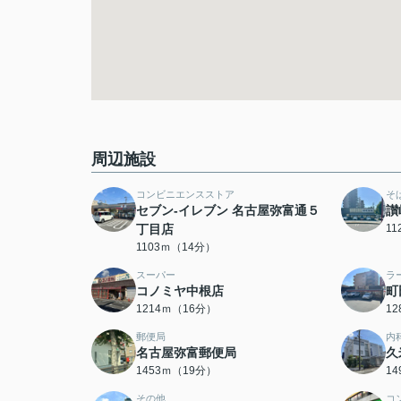
周辺施設
コンビニエンスストア
そ
セブン-イレブン 名古屋弥富通５
讃
丁目店
1
1103ｍ（14分）
スーパー
ラ
コノミヤ中根店
町
1214ｍ（16分）
1
郵便局
内
名古屋弥富郵便局
久
1453ｍ（19分）
1
その他
コ