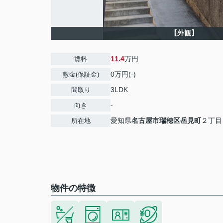
【外観】
11.4
万円
賃料
0万円(-)
敷金(保証金)
3LDK
間取り
-
向き
愛知県
名古屋市瑞穂区
岳見町
２丁目
所在地
物件の特徴