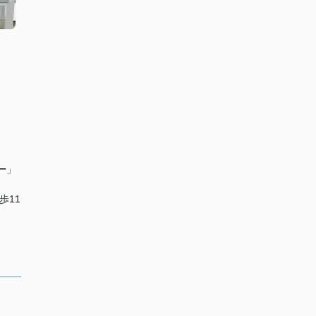
ー
」
歩11