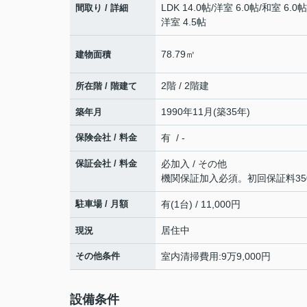
LDK 14.0帖
/
洋室 6.0帖
/
和室 6.0帖
間取り / 詳細
洋室 4.5帖
78.79㎡
建物面積
2階 / 2階建
所在階 / 階建て
1990年11月(築35年)
築年月
保険会社 / 料金
有 / -
保証会社 / 料金
必加入 / その他
機関保証加入必須。初回保証料350
駐車場 / 月額
有(1台) / 11,000円
居住中
現況
その他条件
室内清掃費用:9万9,000円
設備条件