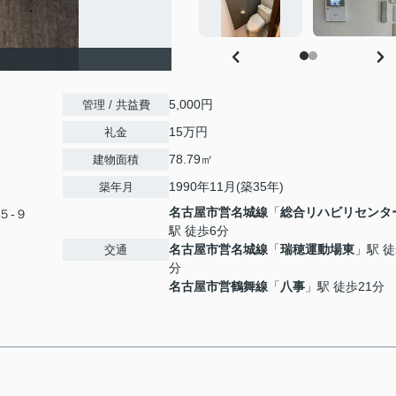
5,000円
管理 / 共益費
15万円
礼金
78.79㎡
建物面積
1990年11月(築35年)
築年月
名古屋市営名城線
「
総合リハビリセンタ
５-９
駅 徒歩6分
名古屋市営名城線
「
瑞穂運動場東
」駅 徒
交通
分
名古屋市営鶴舞線
「
八事
」駅 徒歩21分