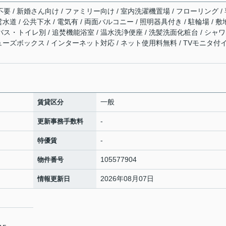
不要 / 新婚さん向け / ファミリー向け / 室内洗濯機置場 / フローリング /
営水道 / 公共下水 / 電気有 / 両面バルコニー / 照明器具付き / 駐輪場 / 
バス・トイレ別 / 追焚機能浴室 / 温水洗浄便座 / 洗髪洗面化粧台 / シャワ
 シューズボックス / インターネット対応 / ネット使用料無料 / TVモニタ付
一般
賃貸区分
-
更新事務手数料
-
特優賃
105577904
物件番号
2026年08月07日
情報更新日