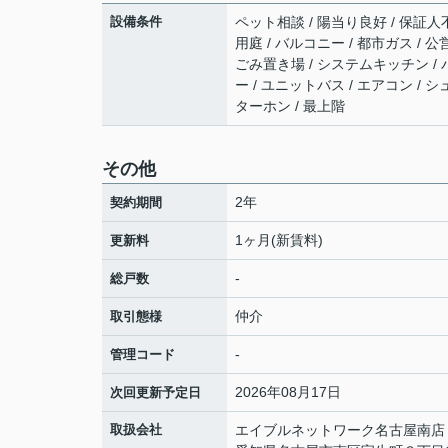
設備条件
ペット相談 / 陽当り良好 / 保証人
用庭 / バルコニー / 都市ガス / 公
ごみ置き場 / システムキッチン / 
ー / ユニットバス / エアコン /
ターホン / 最上階
その他
2年
契約期間
1ヶ月(新賃料)
更新料
-
総戸数
仲介
取引態様
-
管理コード
2026年08月17日
次回更新予定日
取扱会社
エイブルネットワーク名古屋南店