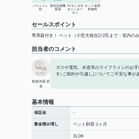
バストイレ
室内洗濯機
TVモニタ付
ネット使用
別
置場
きインター
料無料
ホン
セールスポイント
専用庭付き！ ペット（小型犬猫合計2匹まで・室内のみ
担当者のコメント
ガスや電気、水道等のライフラインのお手
す♪ご契約や引越しについてご不安な事が
勅使河原 祈
良
基本情報
-
保証金
敷金積み増し
ペット飼育:1ヶ月
3LDK