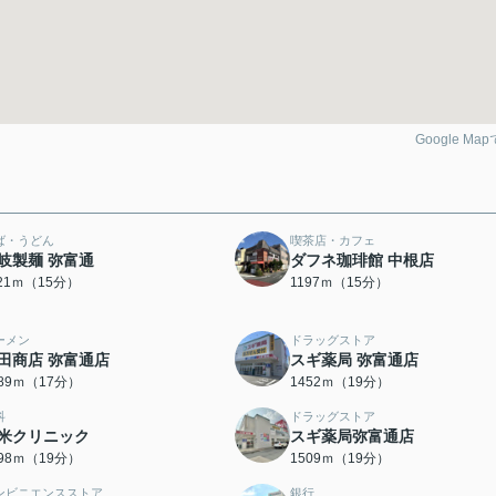
Google Ma
ば・うどん
喫茶店・カフェ
岐製麺 弥富通
ダフネ珈琲館 中根店
121ｍ（15分）
1197ｍ（15分）
ーメン
ドラッグストア
田商店 弥富通店
スギ薬局 弥富通店
289ｍ（17分）
1452ｍ（19分）
科
ドラッグストア
米クリニック
スギ薬局弥富通店
498ｍ（19分）
1509ｍ（19分）
ンビニエンスストア
銀行