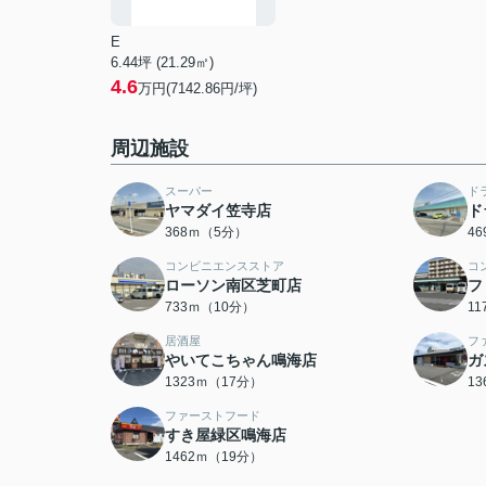
E
6.44坪 (21.29㎡)
4.6
万円(7142.86円/坪)
周辺施設
スーパー
ド
ヤマダイ笠寺店
ド
368ｍ（5分）
4
コンビニエンスストア
コ
ローソン南区芝町店
フ
733ｍ（10分）
1
居酒屋
フ
やいてこちゃん鳴海店
ガ
1323ｍ（17分）
1
ファーストフード
すき屋緑区鳴海店
1462ｍ（19分）