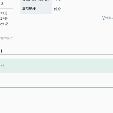
-３
取引態様
仲介
11分
情報
17分
8分 名
情報の見方
)
い！