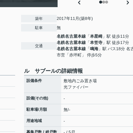
2017年11月(築8年)
築年
無
駐車
名鉄名古屋本線
「
本星崎
」駅 徒歩11分
３
名鉄名古屋本線
「
本笠寺
」駅 徒歩17分
交通
名鉄名古屋本線
「
鳴海
」駅 バス18分 名
市営「赤坪町」 停歩5分
ル サブールの詳細情報
設備条件
敷地内ごみ置き場
光ファイバー
設備(その他)
-
駐車場/月額
無/-
用途地域
-
募集戸数 / 総戸数
- / 5戸