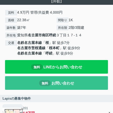
【外観】
4.9万円 管理/共益費 4,000円
賃料
22.38㎡
1K
面積
間取り
築7年
2階/3階建
築年数
所在階
愛知県
名古屋市南区
呼続
３丁目１７-１４
所在地
名鉄名古屋本線
「
桜
」駅 徒歩7分
交通
名古屋市営桜通線
「
桜本町
」駅 徒歩9分
名鉄名古屋本線
「
呼続
」駅 徒歩9分
LINEからお問い合わせ
無料
お問い合わせ
無料
Lapisの募集中物件
201
4.9万円