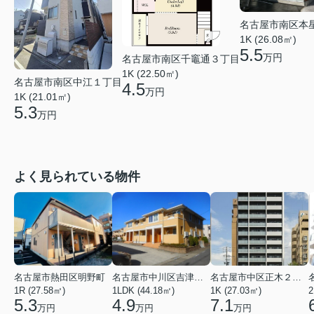
名古屋市南区本
1K (26.08㎡)
5.5
万円
名古屋市南区千竈通３丁目
1K (22.50㎡)
名古屋市南区中江１丁目
4.5
万円
1K (21.01㎡)
5.3
万円
よく見られている物件
名古屋市熱田区明野町
名古屋市中川区吉津４丁目
名古屋市中区正木２丁目
1R (27.58㎡)
1LDK (44.18㎡)
1K (27.03㎡)
2
5.3
4.9
7.1
万円
万円
万円