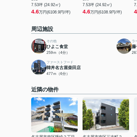
7.53坪 (24.92㎡)
7.53坪 (24.92㎡)
7
4.6
4.6
4
万円(6108.9円/坪)
万円(6108.9円/坪)
周辺施設
その他
ラ
ひよこ食堂
藤
259ｍ（4分）
2
ファーストフード
韓丼名古屋柴田店
477ｍ（6分）
近隣の物件
名古屋市南区呼続２丁目
名古屋市南区三吉町２丁目