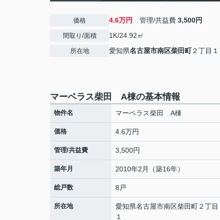
4.6万円
管理/共益費
3,500円
価格
1K/24.92㎡
間取り/面積
愛知県
名古屋市南区
柴田町
２丁目１
所在地
マーベラス柴田 A棟の基本情報
物件名
マーベラス柴田 A棟
価格
4.6万円
管理/共益費
3,500円
築年月
2010年2月（築16年）
総戸数
8戸
所在地
愛知県
名古屋市南区
柴田町
２丁目
１