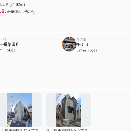
.53坪 (24.92㎡)
.6
万円(6108.9円/坪)
ーメン
その他
一番柴田店
チナリ
67ｍ（4分）
324ｍ（5分）
名古屋市南区中江１丁目
名古屋市南区駈上２丁目