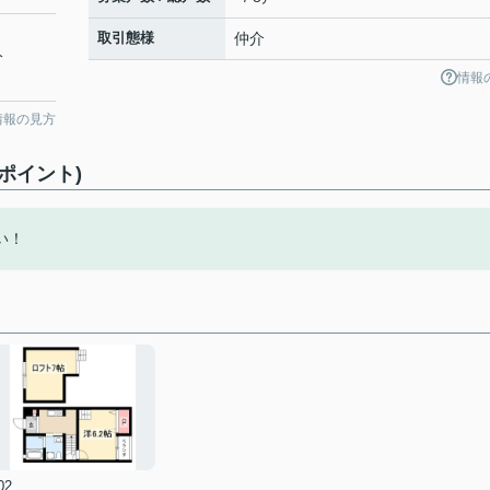
取引態様
仲介
分
情報
情報の見方
ポイント)
い！
02