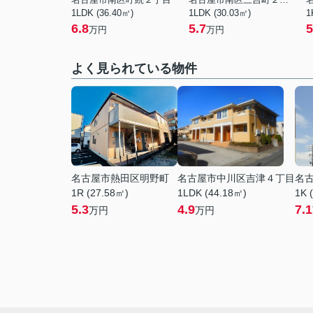
1LDK (36.40㎡)
1LDK (30.03㎡)
1
6.8
5.7
5
万円
万円
よく見られている物件
名古屋市熱田区明野町
名古屋市中川区吉津４丁目
名
1R (27.58㎡)
1LDK (44.18㎡)
1K 
5.3
4.9
7.1
万円
万円