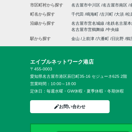
市区町村から探す
名古屋市中川区
名古屋市南区
町名から探す
千代田
鳴海町
古川町
大須
松
沿線から探す
名古屋市営名城線
名鉄名古屋
名古屋市営鶴舞線
中央線
駅から探す
金山
上前津
六番町
日比野
鶴
エイブルネットワーク港店
〒455-0003
愛知県名古屋市港区辰巳町35-16 セジューネ625 2階
営業時間：
10:00～18:00
定休日：
毎週水曜・GW休暇・夏季休暇・冬期休暇
お問い合わせ