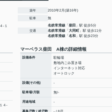
2010年2月(築16年)
築年
無
駐車
名鉄常滑線
「
柴田
」駅 徒歩5分
４-１
名鉄常滑線
「
大同町
」駅 徒歩11分
交通
名鉄常滑線
「
名和
」駅 徒歩23分
マーベラス柴田 A棟の詳細情報
設備条件
駐輪場
敷地内ごみ置き場
インターネット対応
オートロック
設備(その他)
-
駐車場/月額
無/-
用途地域
-
１４-
募集戸数 / 総戸数
- / 8戸