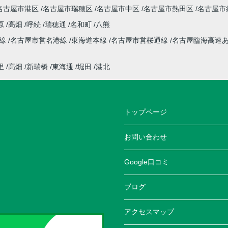
名古屋市港区
名古屋市瑞穂区
名古屋市中区
名古屋市熱田区
名古屋市
原
高畑
呼続
瑞穂通
名和町
八熊
本線
名古屋市営名港線
東海道本線
名古屋市営桜通線
名古屋臨海高速
里
高畑
新瑞橋
東海通
堀田
港北
トップページ
お問い合わせ
Google口コミ
ブログ
アクセスマップ