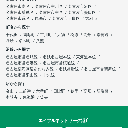
名古屋市南区
名古屋市中川区
名古屋市港区
名古屋市瑞穂区
名古屋市中区
名古屋市熱田区
名古屋市緑区
東海市
名古屋市天白区
大府市
町名から探す
千代田
鳴海町
古川町
大須
松原
高畑
瑞穂通
呼続
名和町
八熊
沿線から探す
名古屋市営名城線
名鉄名古屋本線
東海道本線
名古屋市営名港線
名古屋市営桜通線
名古屋臨海高速あおなみ線
名鉄常滑線
名古屋市営鶴舞線
名古屋市営東山線
中央線
駅から探す
金山
上前津
六番町
日比野
鶴里
高畑
新瑞橋
本笠寺
東海通
笠寺
エイブルネットワーク港店