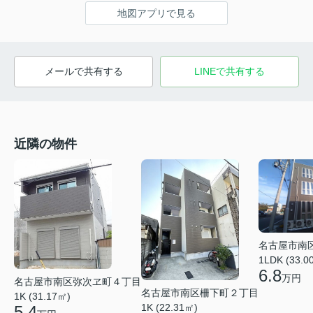
地図アプリで見る
メールで共有する
LINEで共有する
近隣の物件
名古屋市南
1LDK (33.0
6.8
万円
名古屋市南区弥次ヱ町４丁目
名古屋市南区柵下町２丁目
1K (31.17㎡)
1K (22.31㎡)
5.4