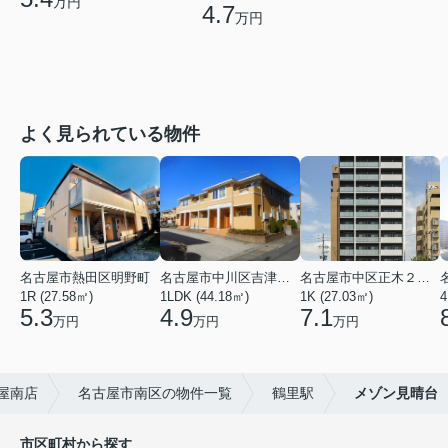
万円
4.7
万円
よく見られている物件
名古屋市熱田区明野町
名古屋市中川区吉津４丁目
名古屋市中区正木２丁目
1R (27.58㎡)
1LDK (44.18㎡)
1K (27.03㎡)
4
5.3
4.9
7.1
万円
万円
万円
屋南店
名古屋市南区の物件一覧
鶴里駅
メゾン見晴台
市区町村から探す