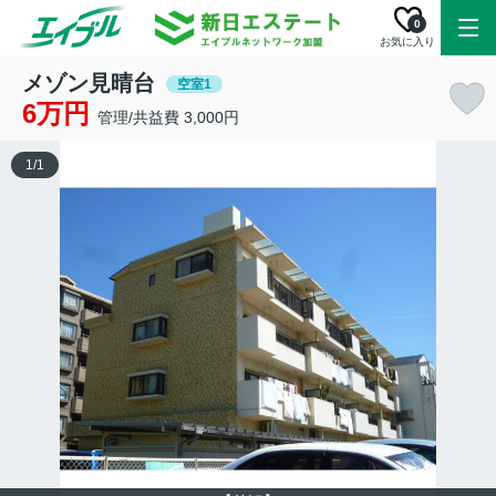
0
お気に入り
メゾン見晴台
空室1
6万円
管理/共益費 3,000円
1
/
1