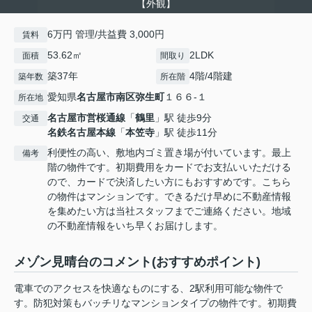
【外観】
6万円 管理/共益費 3,000円
賃料
53.62㎡
2LDK
面積
間取り
築37年
4階/4階建
築年数
所在階
愛知県
名古屋市南区
弥生町
１６６-１
所在地
名古屋市営桜通線
「
鶴里
」駅 徒歩9分
交通
名鉄名古屋本線
「
本笠寺
」駅 徒歩11分
利便性の高い、敷地内ゴミ置き場が付いています。最上
備考
階の物件です。初期費用をカードでお支払いいただける
ので、カードで決済したい方にもおすすめです。こちら
の物件はマンションです。できるだけ早めに不動産情報
を集めたい方は当社スタッフまでご連絡ください。地域
の不動産情報をいち早くお届けします。
メゾン見晴台のコメント(おすすめポイント)
電車でのアクセスを快適なものにする、2駅利用可能な物件で
す。防犯対策もバッチリなマンションタイプの物件です。初期費