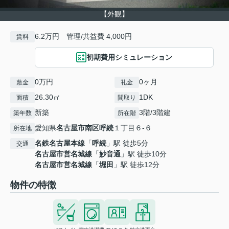
【外観】
6.2万円 管理/共益費 4,000円
賃料
初期費用シミュレーション
0万円
0ヶ月
敷金
礼金
26.30㎡
1DK
面積
間取り
新築
3階/3階建
築年数
所在階
愛知県
名古屋市南区
呼続
１丁目６-６
所在地
名鉄名古屋本線
「
呼続
」駅 徒歩5分
交通
名古屋市営名城線
「
妙音通
」駅 徒歩10分
名古屋市営名城線
「
堀田
」駅 徒歩12分
物件の特徴