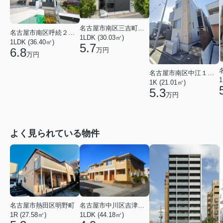
名古屋市南区三吉町２丁目
名古屋市南区呼続２丁目
1LDK (30.03㎡)
1LDK (36.40㎡)
5.7
6.8
万円
万円
名古屋市南区中江１丁目
1
1K (21.01㎡)
5.3
万円
よく見られている物件
名古屋市中川区吉津４丁目
名古屋市熱田区明野町
1LDK (44.18㎡)
1R (27.58㎡)