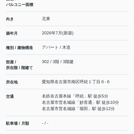
バルコニー面積
北東
向き
2026年7月(新築)
築年月
アパート / 木造
種別 / 建物構造
302 / 3階 / 3階建
部屋 /
所在階 / 階建て
愛知県
名古屋市南区
呼続
１丁目６-６
所在地
名鉄名古屋本線
「
呼続
」駅 徒歩5分
交通
名古屋市営名城線
「
妙音通
」駅 徒歩10分
名古屋市営名城線
「
堀田
」駅 徒歩12分
- / -
駐車場 / 月額