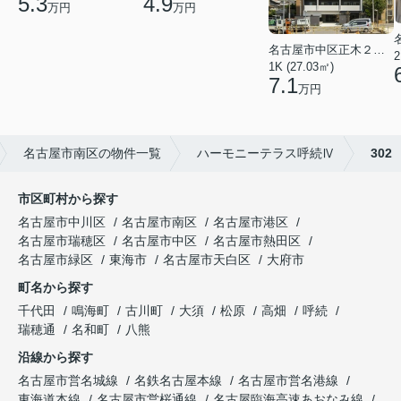
4.9
5.3
万円
万円
名古屋市中区正木２丁目
2
1K (27.03㎡)
7.1
万円
名古屋市南区の物件一覧
ハーモニーテラス呼続Ⅳ
302
市区町村から探す
名古屋市中川区
名古屋市南区
名古屋市港区
名古屋市瑞穂区
名古屋市中区
名古屋市熱田区
名古屋市緑区
東海市
名古屋市天白区
大府市
町名から探す
千代田
鳴海町
古川町
大須
松原
高畑
呼続
瑞穂通
名和町
八熊
沿線から探す
名古屋市営名城線
名鉄名古屋本線
名古屋市営名港線
東海道本線
名古屋市営桜通線
名古屋臨海高速あおなみ線