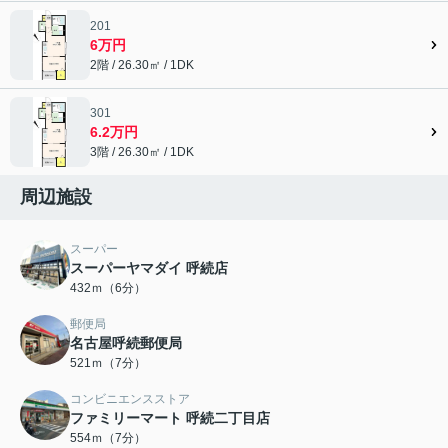
201
6万円
2階 / 26.30㎡ / 1DK
301
6.2万円
3階 / 26.30㎡ / 1DK
周辺施設
スーパー
スーパーヤマダイ 呼続店
432ｍ（6分）
郵便局
名古屋呼続郵便局
521ｍ（7分）
コンビニエンスストア
ファミリーマート 呼続二丁目店
554ｍ（7分）