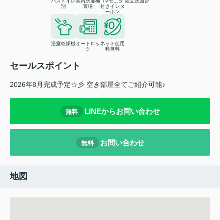
バストイレ
室内洗濯機
TVモニタ
独立洗面台
別
置場
付きインタ
ーホン
浴室乾燥機
オートロッ
ネット使用
ク
料無料
セールスポイント
2026年8月完成予定☆彡 空き部屋全てご紹介可能♪
LINEからお問い合わせ
無料
お問い合わせ
無料
地図