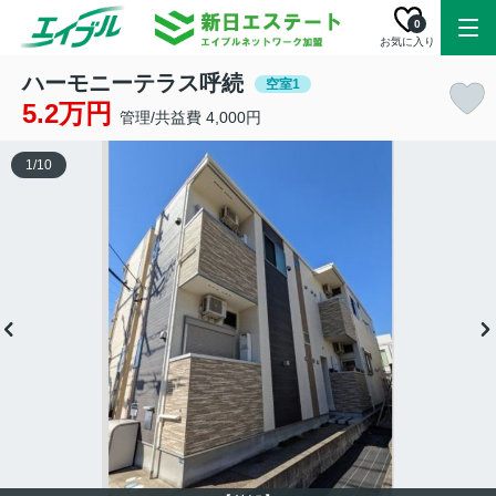
0
お気に入り
ハーモニーテラス呼続
空室1
5.2万円
管理/共益費 4,000円
1
/
10