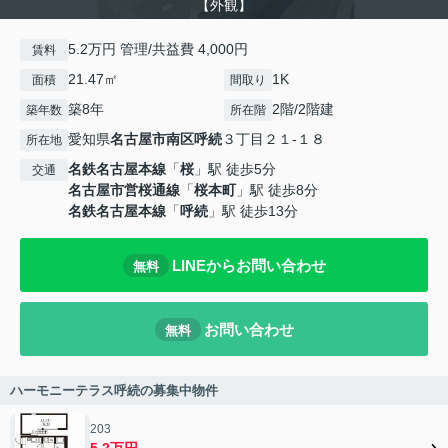
【外観】
5.2万円 管理/共益費 4,000円
賃料
21.47㎡
1K
面積
間取り
築8年
2階/2階建
築年数
所在階
愛知県
名古屋市南区
呼続
３丁目２１-１８
所在地
名鉄名古屋本線
「
桜
」駅 徒歩5分
交通
名古屋市営桜通線
「
桜本町
」駅 徒歩8分
名鉄名古屋本線
「
呼続
」駅 徒歩13分
LINEからお問い合わせ
無料
お問い合わせ
無料
ハーモニーテラス呼続の募集中物件
203
5.2万円