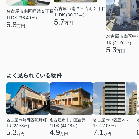
名古屋市南区三吉町２丁目
名古屋市南区呼続２丁目
1LDK (30.03㎡)
1LDK (36.40㎡)
5.7
6.8
万円
万円
名古屋市南区中
1K (21.01㎡)
5.3
万円
よく見られている物件
名古屋市熱田区明野町
名古屋市中川区吉津４丁目
名古屋市中区正木２丁目
1R (27.58㎡)
1LDK (44.18㎡)
1K (27.03㎡)
2
5.3
4.9
7.1
万円
万円
万円