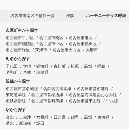
名古屋市南区の物件一覧
桜駅
ハーモニーテラス呼続
市区町村から探す
名古屋市中川区
名古屋市南区
名古屋市港区
名古屋市瑞穂区
名古屋市中区
名古屋市熱田区
名古屋市緑区
東海市
名古屋市天白区
大府市
町名から探す
千代田
大須
鳴海町
古川町
松原
高畑
呼続
名和町
八熊
瑞穂通
沿線から探す
名古屋市営名城線
名鉄名古屋本線
名古屋市営名港線
東海道本線
名古屋市営桜通線
名古屋臨海高速あおなみ線
名鉄常滑線
名古屋市営鶴舞線
名古屋市営東山線
中央線
駅から探す
金山
上前津
六番町
日比野
鶴里
高畑
東海通
港北
新瑞橋
堀田