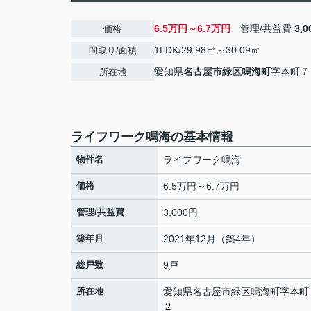
6.5万円～6.7万円
管理/共益費
3,
価格
1LDK/29.98㎡～30.09㎡
間取り/面積
愛知県
名古屋市緑区
鳴海町
字本町７
所在地
ライフワーク鳴海の基本情報
物件名
ライフワーク鳴海
価格
6.5万円～6.7万円
管理/共益費
3,000円
築年月
2021年12月（築4年）
総戸数
9戸
所在地
愛知県
名古屋市緑区
鳴海町
字本町
２