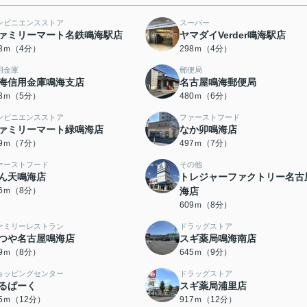
ンビニエンスストア
スーパー
ァミリーマート名鉄鳴海駅店
ヤマダイVerder鳴海駅店
98ｍ（4分）
298ｍ（4分）
用金庫
郵便局
海信用金庫鳴海支店
名古屋鳴海郵便局
93ｍ（5分）
480ｍ（6分）
ンビニエンスストア
ファーストフード
ァミリーマート緑鳴海店
なか卯鳴海店
89ｍ（7分）
497ｍ（7分）
ァーストフード
その他
ん天鳴海店
トレジャーファクトリー名古
96ｍ（8分）
海店
609ｍ（8分）
ァミリーレストラン
ドラッグストア
つや名古屋鳴海店
スギ薬局鳴海南店
19ｍ（8分）
645ｍ（9分）
ョッピングセンター
ドラッグストア
るぱーく
スギ薬局浦里店
85ｍ（12分）
917ｍ（12分）