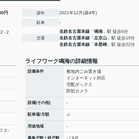
000円
2021年12月(築4年)
築年
-
駐車
名鉄名古屋本線
「
鳴海
」駅 徒歩5分
２-２
名鉄名古屋本線
「
左京山
」駅 徒歩19分
交通
名鉄名古屋本線
「
本星崎
」駅 徒歩22分
ライフワーク鳴海の詳細情報
設備条件
敷地内ごみ置き場
インターネット対応
宅配ボックス
防犯カメラ
設備(その他)
-
駐車場/月額
-/-
用途地域
-
７２-
募集戸数 / 総戸数
- / 9戸