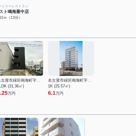
ァミリーレストラン
スト鳴海最中店
002ｍ（13分）
名古屋市緑区鳴海町字中汐田
名古屋市緑区鳴海町字上汐田
LDK (31.36㎡)
1K (25.57㎡)
.25
6.1
万円
万円