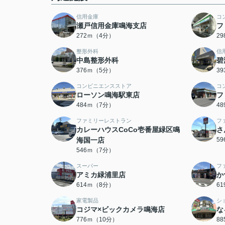
信用金庫
コ
瀬戸信用金庫鳴海支店
フ
272ｍ（4分）
2
整形外科
信
中島整形外科
碧
376ｍ（5分）
3
コンビニエンスストア
コ
ローソン鳴海駅東店
フ
484ｍ（7分）
4
ファミリーレストラン
フ
カレーハウスCoCo壱番屋緑区鳴
さ
海国一店
5
546ｍ（7分）
スーパー
フ
アミカ緑浦里店
か
614ｍ（8分）
6
家電製品
シ
コジマ×ビックカメラ鳴海店
な
776ｍ（10分）
8