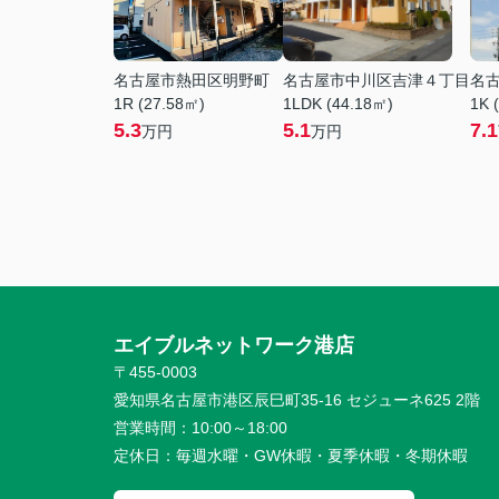
名古屋市熱田区明野町
名古屋市中川区吉津４丁目
名
1R (27.58㎡)
1LDK (44.18㎡)
1K 
5.3
5.1
7.1
万円
万円
エイブルネットワーク港店
〒455-0003
愛知県名古屋市港区辰巳町35-16 セジューネ625 2階
営業時間：
10:00～18:00
定休日：
毎週水曜・GW休暇・夏季休暇・冬期休暇