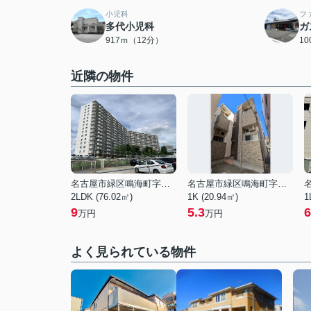
小児科
フ
多代小児科
ガ
917ｍ（12分）
1
近隣の物件
名古屋市緑区鳴海町字小森
名古屋市緑区鳴海町字下中
2LDK (76.02㎡)
1K (20.94㎡)
1
9
5.3
6
万円
万円
よく見られている物件