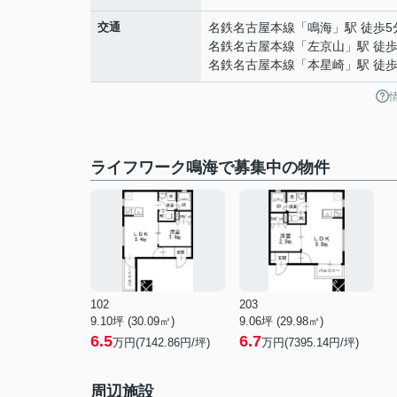
交通
名鉄名古屋本線
「
鳴海
」駅 徒歩5
名鉄名古屋本線
「
左京山
」駅 徒歩
名鉄名古屋本線
「
本星崎
」駅 徒歩
ライフワーク鳴海で募集中の物件
102
203
9.10坪 (30.09㎡)
9.06坪 (29.98㎡)
6.5
6.7
万円(7142.86円/坪)
万円(7395.14円/坪)
周辺施設