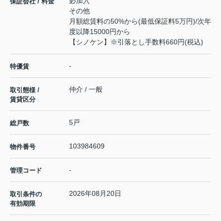
必加入
保証会社 / 料金
その他
月額総賃料の50%から(最低保証料5万円)/次年
度以降15000円から
【シノケン】※引落とし手数料660円(税込)
-
特優賃
仲介 / 一般
取引態様 /
賃貸区分
5戸
総戸数
103984609
物件番号
-
管理コード
2026年08月20日
取引条件の
有効期限