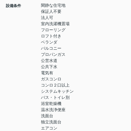
閑静な住宅地
設備条件
保証人不要
法人可
室内洗濯機置場
フローリング
ロフト付き
ベランダ
バルコニー
プロパンガス
公営水道
公共下水
電気有
ガスコンロ
コンロ２口以上
システムキッチン
バス・トイレ別
浴室乾燥機
温水洗浄便座
洗面台
独立洗面台
エアコン