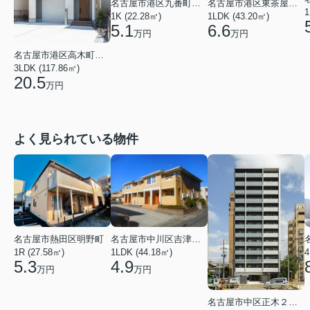
名古屋市港区九番町３丁目
名古屋市港区東茶屋１丁目
1
1K (22.28㎡)
1LDK (43.20㎡)
5.1
6.6
万円
万円
名古屋市港区高木町４丁目
3LDK (117.86㎡)
20.5
万円
よく見られている物件
名古屋市中川区吉津４丁目
名古屋市熱田区明野町
1LDK (44.18㎡)
4
1R (27.58㎡)
4.9
5.3
万円
万円
名古屋市中区正木２丁目