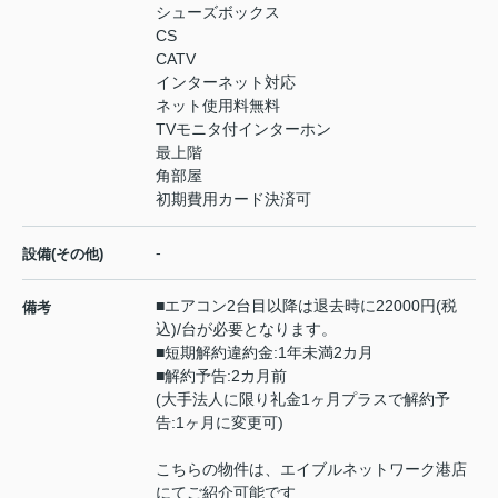
シューズボックス
CS
CATV
インターネット対応
ネット使用料無料
TVモニタ付インターホン
最上階
角部屋
初期費用カード決済可
-
設備(その他)
■エアコン2台目以降は退去時に22000円(税
備考
込)/台が必要となります。
■短期解約違約金:1年未満2カ月
■解約予告:2カ月前
(大手法人に限り礼金1ヶ月プラスで解約予
告:1ヶ月に変更可)
こちらの物件は、エイブルネットワーク港店
にてご紹介可能です