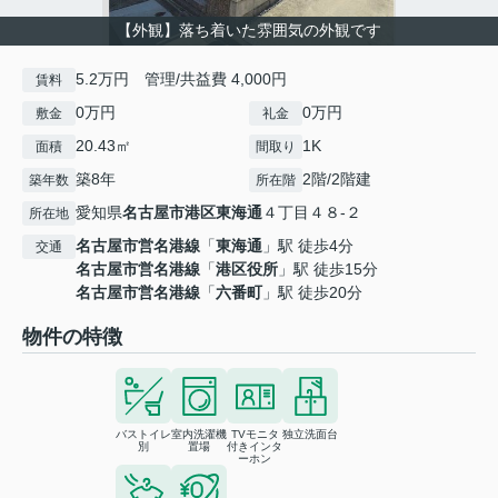
【外観】落ち着いた雰囲気の外観です
5.2万円 管理/共益費 4,000円
賃料
0万円
0万円
敷金
礼金
20.43㎡
1K
面積
間取り
築8年
2階/2階建
築年数
所在階
愛知県
名古屋市港区
東海通
４丁目４８-２
所在地
名古屋市営名港線
「
東海通
」駅 徒歩4分
交通
名古屋市営名港線
「
港区役所
」駅 徒歩15分
名古屋市営名港線
「
六番町
」駅 徒歩20分
物件の特徴
バストイレ
室内洗濯機
TVモニタ
独立洗面台
別
置場
付きインタ
ーホン