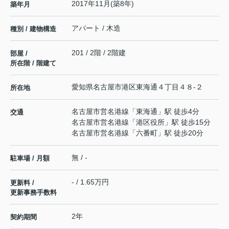
2017年11月(築8年)
築年月
アパート / 木造
種別 / 建物構造
201 / 2階 / 2階建
部屋 /
所在階 / 階建て
愛知県
名古屋市港区
東海通
４丁目４８-２
所在地
名古屋市営名港線
「
東海通
」駅 徒歩4分
交通
名古屋市営名港線
「
港区役所
」駅 徒歩15分
名古屋市営名港線
「
六番町
」駅 徒歩20分
無 / -
駐車場 / 月額
- / 1.65万円
更新料 /
更新事務手数料
2年
契約期間