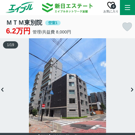
0
お気に入り
ＭＴＭ東別院
空室1
6.2万円
管理/共益費 8,000円
1
/
19