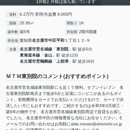
【外観】外観は落ち着いています
6.2万円 管理/共益費 8,000円
賃料
25.95㎡
1K
面積
間取り
築5年
2階/5階建
築年数
所在階
愛知県
名古屋市中区
平和
１丁目１２-９
所在地
名古屋市営名城線
「
東別院
」駅 徒歩5分
交通
東海道本線
「
金山
」駅 徒歩12分
名古屋市営鶴舞線
「
上前津
」駅 徒歩16分
ＭＴＭ東別院のコメント(おすすめポイント)
名古屋市営名城線東別院駅にも近くて便利。セブンイレブン 名
古屋東別院駅南店まで徒歩5分と近場にコンビニがあるのもポイ
ント。初期費用をカードでお支払いいただけるので、カードで決
済したい方にもおすすめです。ご紹介するのは令和3年3月竣工・
築5年の物件です。名古屋市営名城線東別院周辺で賃貸をお探し
でしたら、名古屋市中区の情報豊富な当社にお任せください。E
メールでのお問い合わせはお気軽にable.minato@shinnichi.co.jp