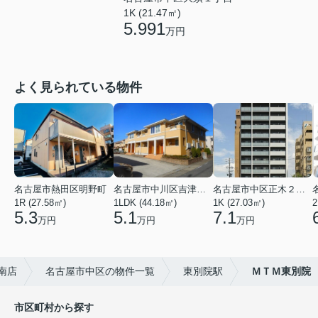
1K (21.47㎡)
5.991
万円
よく見られている物件
名古屋市熱田区明野町
名古屋市中川区吉津４丁目
名古屋市中区正木２丁目
1R (27.58㎡)
1LDK (44.18㎡)
1K (27.03㎡)
2
5.3
5.1
7.1
万円
万円
万円
南店
名古屋市中区の物件一覧
東別院駅
ＭＴＭ東別院
市区町村から探す