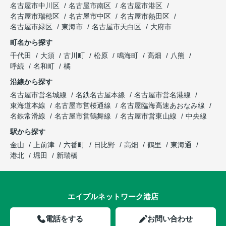
名古屋市中川区
名古屋市南区
名古屋市港区
名古屋市瑞穂区
名古屋市中区
名古屋市熱田区
名古屋市緑区
東海市
名古屋市天白区
大府市
町名から探す
千代田
大須
古川町
松原
鳴海町
高畑
八熊
呼続
名和町
橘
沿線から探す
名古屋市営名城線
名鉄名古屋本線
名古屋市営名港線
東海道本線
名古屋市営桜通線
名古屋臨海高速あおなみ線
名鉄常滑線
名古屋市営鶴舞線
名古屋市営東山線
中央線
駅から探す
金山
上前津
六番町
日比野
高畑
鶴里
東海通
港北
堀田
新瑞橋
エイブルネットワーク港店
電話をする
お問い合わせ