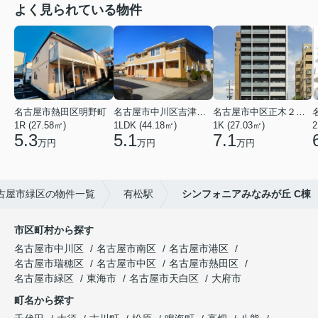
よく見られている物件
名古屋市熱田区明野町
名古屋市中川区吉津４丁目
名古屋市中区正木２丁目
1R (27.58㎡)
1LDK (44.18㎡)
1K (27.03㎡)
2
5.3
5.1
7.1
万円
万円
万円
古屋市緑区の物件一覧
有松駅
シンフォニアみなみが丘 C棟
市区町村から探す
名古屋市中川区
名古屋市南区
名古屋市港区
名古屋市瑞穂区
名古屋市中区
名古屋市熱田区
名古屋市緑区
東海市
名古屋市天白区
大府市
町名から探す