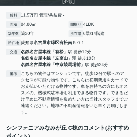
【外観】
11.5万円 管理/共益費 -
賃料
84.80㎡
4LDK
面積
間取り
築30年
6階/14階建
築年数
所在階
愛知県
名古屋市緑区
有松南
５０１
所在地
名鉄名古屋本線
「
有松
」駅 徒歩12分
交通
名鉄名古屋本線
「
左京山
」駅 徒歩18分
名鉄名古屋本線
「
中京競馬場前
」駅 徒歩24分
こちらの物件はマンションです。徒歩12分で駅へのア
備考
クセスが可能な物件です。こちらは初期費用をカードで
お支払いいただける物件です。車をお持ちの方にもオス
スメの、機械式駐車場を利用できる物件です。できるだ
け早めに不動産情報を集めたい方は当社スタッフまでご
連絡ください。地域の不動産情報をいち早くお届けしま
す。
シンフォニアみなみが丘 C棟のコメント(おすすめ
ポイント)