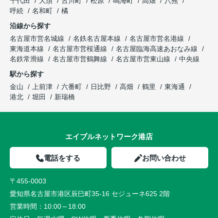
千代田
大須
古川町
松原
鳴海町
高畑
八熊
呼続
名和町
橘
沿線から探す
名古屋市営名城線
名鉄名古屋本線
名古屋市営名港線
東海道本線
名古屋市営桜通線
名古屋臨海高速あおなみ線
名鉄常滑線
名古屋市営鶴舞線
名古屋市営東山線
中央線
駅から探す
金山
上前津
六番町
日比野
高畑
鶴里
東海通
港北
堀田
新瑞橋
エイブルネットワーク港店
電話をする
お問い合わせ
〒455-0003
愛知県名古屋市港区辰巳町35-16 セジューネ625 2階
営業時間：
10:00～18:00