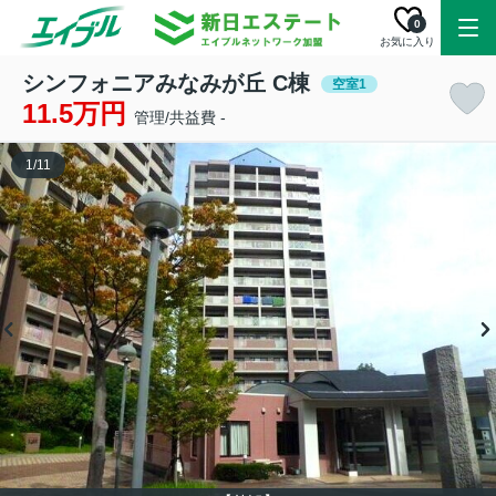
0
お気に入り
シンフォニアみなみが丘 C棟
空室1
11.5万円
管理/共益費 -
1
/
11