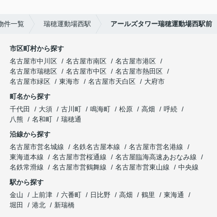
物件一覧
瑞穂運動場西駅
アールズタワー瑞穂運動場西駅前
市区町村から探す
名古屋市中川区
名古屋市南区
名古屋市港区
名古屋市瑞穂区
名古屋市中区
名古屋市熱田区
名古屋市緑区
東海市
名古屋市天白区
大府市
町名から探す
千代田
大須
古川町
鳴海町
松原
高畑
呼続
八熊
名和町
瑞穂通
沿線から探す
名古屋市営名城線
名鉄名古屋本線
名古屋市営名港線
東海道本線
名古屋市営桜通線
名古屋臨海高速あおなみ線
名鉄常滑線
名古屋市営鶴舞線
名古屋市営東山線
中央線
駅から探す
金山
上前津
六番町
日比野
高畑
鶴里
東海通
堀田
港北
新瑞橋