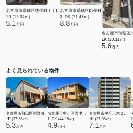
名古屋市瑞穂区師長町
名古屋市瑞穂区惣作町１丁目
3LDK (71.43㎡)
1R (19.34㎡)
8.8
5.1
万円
万円
名古屋市瑞穂区
1K (20.11㎡)
5.6
万円
よく見られている物件
名古屋市熱田区明野町
名古屋市中川区吉津４丁目
名古屋市中区正木２丁目
1R (27.58㎡)
1LDK (44.18㎡)
1K (27.03㎡)
2
5.3
4.9
7.1
万円
万円
万円