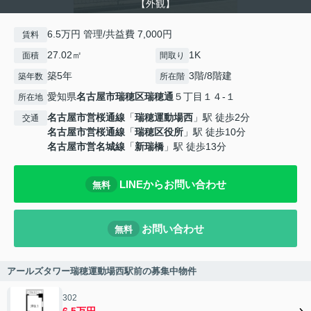
【外観】
6.5万円 管理/共益費 7,000円
賃料
27.02㎡
1K
面積
間取り
築5年
3階/8階建
築年数
所在階
愛知県
名古屋市瑞穂区
瑞穂通
５丁目１４-１
所在地
名古屋市営桜通線
「
瑞穂運動場西
」駅 徒歩2分
交通
名古屋市営桜通線
「
瑞穂区役所
」駅 徒歩10分
名古屋市営名城線
「
新瑞橋
」駅 徒歩13分
LINEからお問い合わせ
無料
お問い合わせ
無料
アールズタワー瑞穂運動場西駅前の募集中物件
302
6.5万円