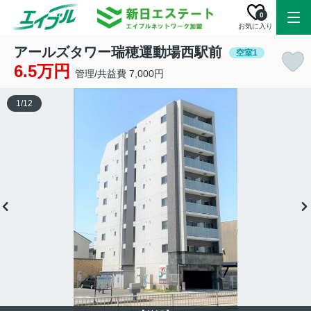
0
お気に入り
アールズタワー瑞穂運動場西駅前
空室1
6.5万円
管理/共益費 7,000円
1
/
12