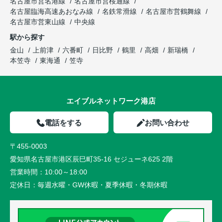
名古屋市営名港線
名古屋市営桜通線
名古屋臨海高速あおなみ線
名鉄常滑線
名古屋市営鶴舞線
名古屋市営東山線
中央線
駅から探す
金山
上前津
六番町
日比野
鶴里
高畑
新瑞橋
本笠寺
東海通
笠寺
エイブルネットワーク港店
電話をする
お問い合わせ
〒455-0003
愛知県名古屋市港区辰巳町35-16 セジューネ625 2階
営業時間：
10:00～18:00
定休日：
毎週水曜・GW休暇・夏季休暇・冬期休暇