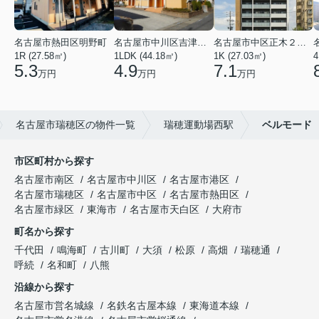
名古屋市熱田区明野町
名古屋市中川区吉津４丁目
名古屋市中区正木２丁目
1R (27.58㎡)
1LDK (44.18㎡)
1K (27.03㎡)
4
5.3
4.9
7.1
万円
万円
万円
名古屋市瑞穂区の物件一覧
瑞穂運動場西駅
ベルモード
市区町村から探す
名古屋市南区
名古屋市中川区
名古屋市港区
名古屋市瑞穂区
名古屋市中区
名古屋市熱田区
名古屋市緑区
東海市
名古屋市天白区
大府市
町名から探す
千代田
鳴海町
古川町
大須
松原
高畑
瑞穂通
呼続
名和町
八熊
沿線から探す
名古屋市営名城線
名鉄名古屋本線
東海道本線