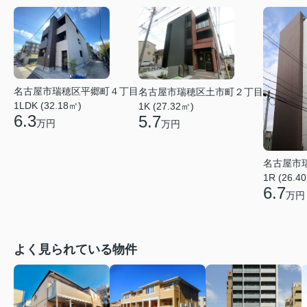
名古屋市瑞穂区平郷町４丁目
名古屋市瑞穂区土市町２丁目
1LDK (32.18㎡)
1K (27.32㎡)
6.3
5.7
万円
万円
名古屋市
1R (26.4
6.7
万円
よく見られている物件