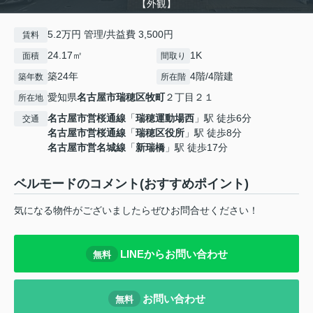
【外観】
5.2万円 管理/共益費 3,500円
賃料
24.17㎡
1K
面積
間取り
築24年
4階/4階建
築年数
所在階
愛知県
名古屋市瑞穂区
牧町
２丁目２１
所在地
名古屋市営桜通線
「
瑞穂運動場西
」駅 徒歩6分
交通
名古屋市営桜通線
「
瑞穂区役所
」駅 徒歩8分
名古屋市営名城線
「
新瑞橋
」駅 徒歩17分
ベルモードのコメント(おすすめポイント)
気になる物件がございましたらぜひお問合せください！
LINEからお問い合わせ
無料
お問い合わせ
無料