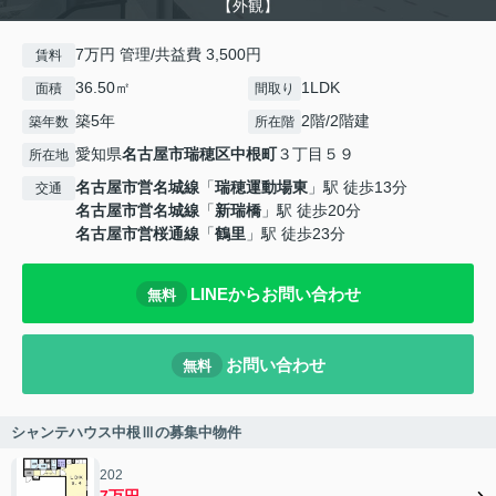
【外観】
7万円 管理/共益費 3,500円
賃料
36.50㎡
1LDK
面積
間取り
築5年
2階/2階建
築年数
所在階
愛知県
名古屋市瑞穂区
中根町
３丁目５９
所在地
名古屋市営名城線
「
瑞穂運動場東
」駅 徒歩13分
交通
名古屋市営名城線
「
新瑞橋
」駅 徒歩20分
名古屋市営桜通線
「
鶴里
」駅 徒歩23分
LINEからお問い合わせ
無料
お問い合わせ
無料
シャンテハウス中根Ⅲの募集中物件
202
7万円