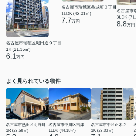
名古屋市瑞穂区亀城町３丁目
名古屋市
1LDK (42.01㎡)
3LDK (71
7.7
万円
8.8
万円
名古屋市瑞穂区堀田通９丁目
1K (21.35㎡)
6.1
万円
よく見られている物件
名古屋市熱田区明野町
名古屋市中川区吉津４丁目
名古屋市中区正木２丁目
1R (27.58㎡)
1LDK (44.18㎡)
1K (27.03㎡)
2