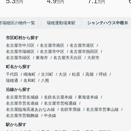
5.3
4.9
7.1
万円
万円
万円
市瑞穂区の物件一覧
瑞穂運動場東駅
シャンテハウス中根Ⅲ
市区町村から探す
名古屋市中川区
名古屋市南区
名古屋市港区
名古屋市瑞穂区
名古屋市中区
名古屋市熱田区
名古屋市緑区
東海市
名古屋市天白区
大府市
町名から探す
千代田
鳴海町
古川町
大須
松原
高畑
呼続
瑞穂通
名和町
八熊
沿線から探す
名古屋市営名城線
名鉄名古屋本線
東海道本線
名古屋市営名港線
名古屋市営桜通線
名古屋臨海高速あおなみ線
名鉄常滑線
名古屋市営東山線
名古屋市営鶴舞線
中央線
駅から探す