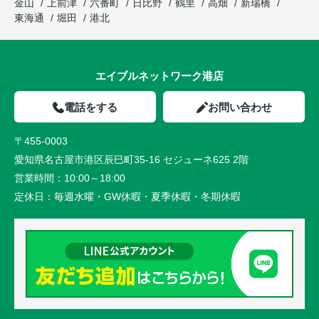
金山
上前津
六番町
日比野
鶴里
高畑
新瑞橋
東海通
堀田
港北
エイブルネットワーク港店
電話をする
お問い合わせ
〒455-0003
愛知県名古屋市港区辰巳町35-16 セジューネ625 2階
営業時間：
10:00～18:00
定休日：
毎週水曜・GW休暇・夏季休暇・冬期休暇