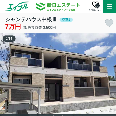
0
お気に入り
シャンテハウス中根Ⅲ
空室1
7万円
管理/共益費 3,500円
1
/
14