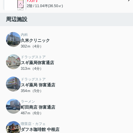
2階 / 11.04坪(36.50㎡)
周辺施設
内科
久米クリニック
302ｍ（4分）
ドラッグストア
スギ薬局弥富通店
313ｍ（4分）
ドラッグストア
スギ薬局 弥富通店
354ｍ（5分）
ラーメン
町田商店 弥富通店
467ｍ（6分）
喫茶店・カフェ
ダフネ珈琲館 中根店