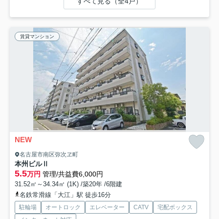
すべて見る（全4戸）
賃貸マンション
NEW
名古屋市南区弥次ヱ町
本州ビルⅡ
5.5
万円
管理/共益費6,000円
31.52㎡～34.34㎡ (1K) /築20年 /6階建
名鉄常滑線「大江」駅 徒歩16分
駐輪場
オートロック
エレベーター
CATV
宅配ボックス