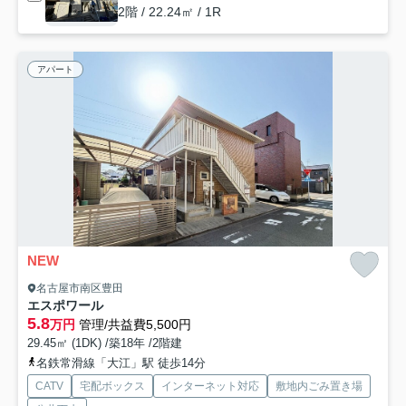
2階 / 22.24㎡ / 1R
アパート
NEW
名古屋市南区豊田
エスポワール
5.8
万円
管理/共益費5,500円
29.45㎡ (1DK) /築18年 /2階建
名鉄常滑線「大江」駅 徒歩14分
CATV
宅配ボックス
インターネット対応
敷地内ごみ置き場