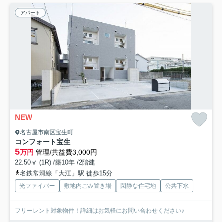
アパート
NEW
名古屋市南区宝生町
コンフォート宝生
5
万円
管理/共益費3,000円
22.50㎡ (1R) /築10年 /2階建
名鉄常滑線「大江」駅 徒歩15分
光ファイバー
敷地内ごみ置き場
閑静な住宅地
公共下水
フリーレント対象物件！詳細はお気軽にお問い合わせください♪