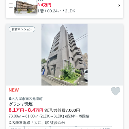
8.4万円
1階 / 60.24㎡ / 2LDK
賃貸マンション
NEW
名古屋市南区元塩町
グランデ元塩
8.1
8.4
万円～
万円
管理/共益費7,000円
73.00㎡～81.00㎡ (2LDK～3LDK) /築34年 /9階建
名鉄常滑線「大江」駅 徒歩25分