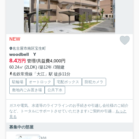
NEW
名古屋市南区宝生町
woodbell Y
8.4
万円
管理/共益費4,000円
60.24㎡ (2LDK) /築12年 /3階建
名鉄常滑線「大江」駅 徒歩11分
駐輪場
オートロック
宅配ボックス
防犯カメラ
敷地内ごみ置き場
公共下水
ガスや電気、水道等のライフラインのお手続きや引越し会社様のご紹介
など、トータルにサポートさせていただきます♪ご契約や引越...
もっと
見る
募集中の部屋
101