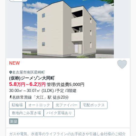
NEW
名古屋市南区星崎町
(仮称)ジーメゾン大同町
5.8
6.2
万円～
万円
管理/共益費5,000円
30.00㎡～30.07㎡ (1LDK) /予定 /3階建
名鉄常滑線「大江」駅 徒歩20分
駐輪場
オートロック
光ファイバー
宅配ボックス
敷地内ごみ置き場
バイク置場あり
新築
ガスや電気、水道等のライフラインのお手続きや引越し会社様のご紹介