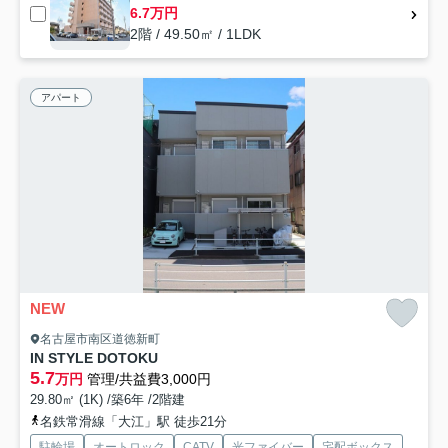
6.7万円
2階 / 49.50㎡ / 1LDK
アパート
NEW
名古屋市南区道徳新町
IN STYLE DOTOKU
5.7
万円
管理/共益費3,000円
29.80㎡ (1K) /築6年 /2階建
名鉄常滑線「大江」駅 徒歩21分
駐輪場
オートロック
CATV
光ファイバー
宅配ボックス