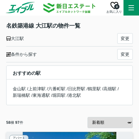
0
お気に入り
名鉄築港線 大江駅の物件一覧
大江駅
変更
条件から探す
変更
おすすめの駅
金山駅
/
上前津駅
/
六番町駅
/
日比野駅
/
鶴里駅
/
高畑駅
/
新瑞橋駅
/
東海通駅
/
堀田駅
/
港北駅
58
棟
97
件
アパート