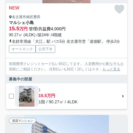
NEW
名古屋市南区豊田
マルシェ小島
15.5
万円
管理/共益費4,000円
90.27㎡ (4LDK) /築24年 /4階建
名鉄常滑線「大江」駅 バス5分 名古屋市営「道徳駅」 停歩2分
オートロック
公共下水
初期費用クレジットカード払い対応してます。 入居費用が心配な方もお
気軽にご相談ください。 分割払いも対応！詳しくはスタ...
もっと見る
募集中の部屋
1
15.5万円
1階 / 90.27㎡ / 4LDK
賃貸マンション