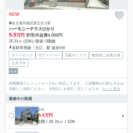
NEW
名古屋市南区西又兵ヱ町
ハーモニーテラスひかり
5.5
万円
管理/共益費4,000円
25.31㎡ (1DK) /新築 /3階建
名鉄常滑線「大江」駅 徒歩5分
オートロック
光ファイバー
宅配ボックス
敷地内ごみ置き場
公共下水
新築
初期費用クレジットカード払い対応してます。 入居費用が心配な方もお
気軽にご相談ください。 分割払いも対応！詳しくはスタ...
もっと見る
募集中の部屋
101
5.5万円
1階 / 25.31㎡ / 1DK