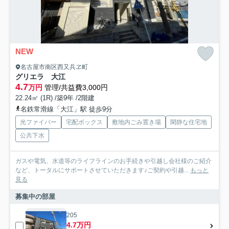
NEW
名古屋市南区西又兵ヱ町
グリエラ 大江
4.7
万円
管理/共益費3,000円
22.24㎡ (1R) /築9年 /2階建
名鉄常滑線「大江」駅 徒歩9分
光ファイバー
宅配ボックス
敷地内ごみ置き場
閑静な住宅地
公共下水
ガスや電気、水道等のライフラインのお手続きや引越し会社様のご紹介
など、トータルにサポートさせていただきます♪ご契約や引越...
もっと
見る
募集中の部屋
205
4.7万円