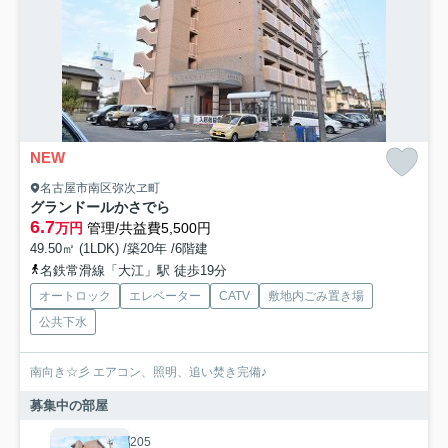
NEW
名古屋市南区弥次ヱ町
グランドールかさでら
6.7
万円
管理/共益費5,500円
49.50㎡ (1LDK) /築20年 /6階建
名鉄常滑線「大江」駅 徒歩19分
オートロック
エレベーター
CATV
敷地内ごみ置き場
公共下水
南向き☆彡 エアコン、照明、追い焚き完備♪
募集中の部屋
205