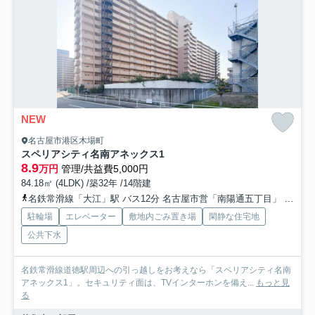
NEW
名古屋市港区木場町
スペリアシティ名南アネックス1
8.9
万円
管理/共益費5,000円
84.18㎡ (4LDK) /築32年 /14階建
名鉄常滑線「大江」駅 バス12分 名古屋市営「南陽通五丁目」 停歩6分
駐輪場
エレベーター
敷地内ごみ置き場
閑静な住宅地
公共下水
名鉄常滑線道徳駅周辺への引っ越しをお考えなら「スペリアシティ名南
アネックス1」。セキュリティ面は、TVインターホンを備え...
もっと見
る