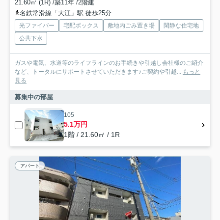
21.60㎡ (1R) /築11年 /2階建
名鉄常滑線「大江」駅 徒歩25分
光ファイバー
宅配ボックス
敷地内ごみ置き場
閑静な住宅地
公共下水
ガスや電気、水道等のライフラインのお手続きや引越し会社様のご紹介
など、トータルにサポートさせていただきます♪ご契約や引越...
もっと
見る
募集中の部屋
105
5.1万円
1階 / 21.60㎡ / 1R
アパート