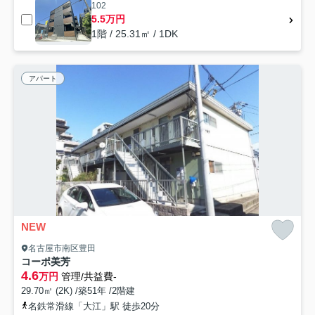
102
5.5万円
1階 / 25.31㎡ / 1DK
アパート
NEW
名古屋市南区豊田
コーポ美芳
4.6
万円
管理/共益費-
29.70㎡ (2K) /築51年 /2階建
名鉄常滑線「大江」駅 徒歩20分