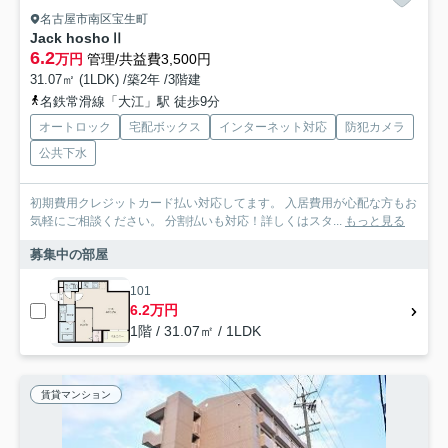
名古屋市南区宝生町
Jack hoshoⅡ
6.2
万円
管理/共益費3,500円
31.07㎡ (1LDK) /築2年 /3階建
名鉄常滑線「大江」駅 徒歩9分
オートロック
宅配ボックス
インターネット対応
防犯カメラ
公共下水
初期費用クレジットカード払い対応してます。 入居費用が心配な方もお
気軽にご相談ください。 分割払いも対応！詳しくはスタ...
もっと見る
募集中の部屋
101
6.2万円
1階 / 31.07㎡ / 1LDK
賃貸マンション