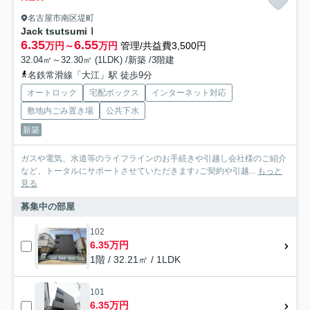
名古屋市南区堤町
Jack tsutsumiⅠ
6.35
6.55
万円～
万円
管理/共益費3,500円
32.04㎡～32.30㎡ (1LDK) /新築 /3階建
名鉄常滑線「大江」駅 徒歩9分
オートロック
宅配ボックス
インターネット対応
敷地内ごみ置き場
公共下水
新築
ガスや電気、水道等のライフラインのお手続きや引越し会社様のご紹介
など、トータルにサポートさせていただきます♪ご契約や引越...
もっと
見る
募集中の部屋
102
6.35万円
1階 / 32.21㎡ / 1LDK
101
6.35万円