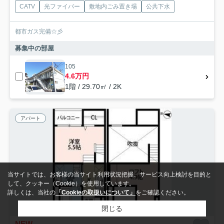
CATV
光ファイバー
敷地内ごみ置き場
公共下水
都市ガス完備☆彡
募集中の部屋
105
4.6万円
1階 / 29.70㎡ / 2K
アパート
当サイトでは、お客様の当サイト利用状況把握、サービス向上検討を目的と
して、クッキー（Cookie）を使用しています。
詳しくは、当社の
「Cookieの取扱いについて」
をご確認ください。
閉じる
NEW