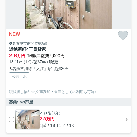
NEW
名古屋市南区道徳新町
道徳新町4丁目貸家
2.8
万円
管理/共益費2,000円
18.11㎡ (1K) /築67年 /1階建
名鉄常滑線「大江」駅 徒歩20分
公共下水
現状渡し物件☆彡 事務所・倉庫としての利用も可能♪
募集中の部屋
2（1階部分）
2.8万円
1階 / 18.11㎡ / 1K