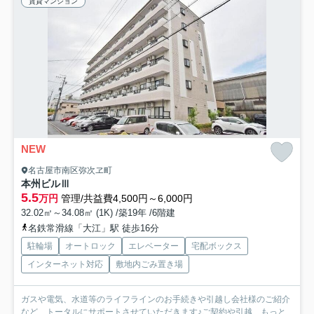
賃貸マンション
NEW
名古屋市南区弥次ヱ町
本州ビルⅢ
5.5
万円
管理/共益費4,500円～6,000円
32.02㎡～34.08㎡ (1K) /築19年 /6階建
名鉄常滑線「大江」駅 徒歩16分
駐輪場
オートロック
エレベーター
宅配ボックス
インターネット対応
敷地内ごみ置き場
ガスや電気、水道等のライフラインのお手続きや引越し会社様のご紹介
など、トータルにサポートさせていただきます♪ご契約や引越...
もっと