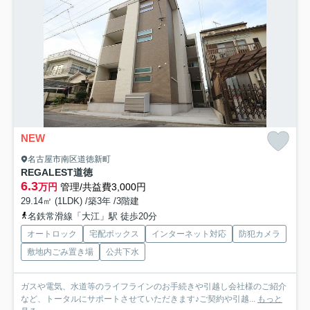
NEW
名古屋市南区道徳新町
REGALEST道徳
6.3
万円
管理/共益費3,000円
29.14㎡ (1LDK) /築3年 /3階建
名鉄常滑線「大江」駅 徒歩20分
オートロック
宅配ボックス
インターネット対応
防犯カメラ
敷地内ごみ置き場
公共下水
ガスや電気、水道等のライフラインのお手続きや引越し会社様のご紹介
など、トータルにサポートさせていただきます♪ご契約や引越...
もっと