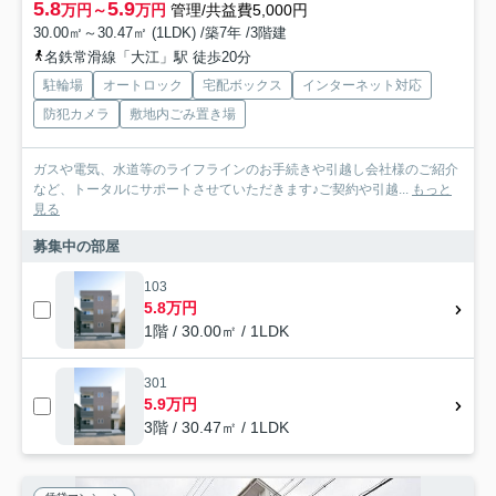
5.8
5.9
万円～
万円
管理/共益費5,000円
30.00㎡～30.47㎡ (1LDK) /築7年 /3階建
名鉄常滑線「大江」駅 徒歩20分
駐輪場
オートロック
宅配ボックス
インターネット対応
防犯カメラ
敷地内ごみ置き場
ガスや電気、水道等のライフラインのお手続きや引越し会社様のご紹介
など、トータルにサポートさせていただきます♪ご契約や引越...
もっと
見る
募集中の部屋
103
5.8万円
1階 / 30.00㎡ / 1LDK
301
5.9万円
3階 / 30.47㎡ / 1LDK