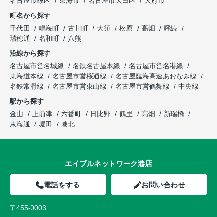
名古屋市緑区
東海市
名古屋市天白区
大府市
町名から探す
千代田
鳴海町
古川町
大須
松原
高畑
呼続
瑞穂通
名和町
八熊
沿線から探す
名古屋市営名城線
名鉄名古屋本線
名古屋市営名港線
東海道本線
名古屋市営桜通線
名古屋臨海高速あおなみ線
名鉄常滑線
名古屋市営東山線
名古屋市営鶴舞線
中央線
駅から探す
金山
上前津
六番町
日比野
鶴里
高畑
新瑞橋
東海通
堀田
港北
エイブルネットワーク港店
電話をする
お問い合わせ
〒455-0003