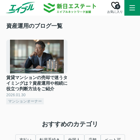
0
お気に入り
資産運用のブログ一覧
賃貸マンションの売却で迷うタ
イミングは？資産運用や相続に
役立つ判断方法をご紹介
2026.01.30
マンションオーナー
おすすめのカテゴリ
支払い
転居手続き
外国人
店舗
ペット可