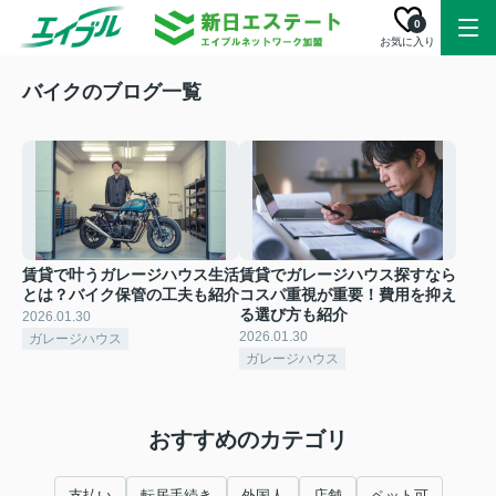
0
お気に入り
バイクのブログ一覧
賃貸で叶うガレージハウス生活
賃貸でガレージハウス探すなら
とは？バイク保管の工夫も紹介
コスパ重視が重要！費用を抑え
る選び方も紹介
2026.01.30
2026.01.30
ガレージハウス
ガレージハウス
おすすめのカテゴリ
支払い
転居手続き
外国人
店舗
ペット可