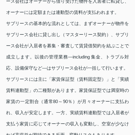
ース会社はオーナーから借り受けた物件を入居者に転貸し、
オーナーには定額または連動型の賃料が支払われます。
サブリースの基本的な流れとしては、まずオーナーが物件を
サブリース会社に貸し出し（マスターリース契約）、サブリ
ース会社が入居者を募集・審査して賃貸借契約を結ぶことで
成立します。以後の管理業務—including 集金、トラブル対
応、設備保守など—はサブリース会社が一括して行います。
サブリースには主に「家賃保証型（賃料固定型）」と「実績
賃料連動型」の二種類があります。家賃保証型では満室時の
家賃の一定割合（通常80～90％）が月々オーナーに支払わ
れ、収入が安定します。一方、実績賃料連動型では入居者が
支払う家賃に応じてオーナーの収入も変動し、空室が少なけ
れば高収益が期待できる反面、変動リスクもあります。