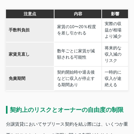
注意点
内容
影響
実際の収
家賃の10〜20％程度
手数料負担
益が相場
を差し引かれる
より減少
将来的な
数年ごとに家賃が減
家賃見直し
収入減の
額される可能性
リスク
契約開始時や退去後
一時的に
免責期間
などに収入が停止す
収入が途
る期間あり
絶える
契約上のリスクとオーナーの自由度の制限
分譲賃貸においてサブリース契約を結ぶ際には、いくつか重