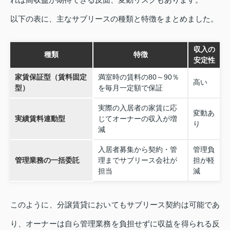
以下の表に、主なサブリースの種類と特徴をまとめました。
収入の
種類
特徴
安定性
家賃保証型（賃料固定
満室時の賃料の80～90％
高い
型）
を毎月一定額で保証
実際の入居者の家賃に応
変動あ
実績賃料連動型
じてオーナーの収入が増
り
減
入居者募集から契約・管
管理負
管理業務の一括委託
理までサブリース会社が
担が軽
担当
減
このように、分譲賃貸においてもサブリース契約は可能であ
り、オーナーは自ら管理業務を負担せずに収益を得られる反