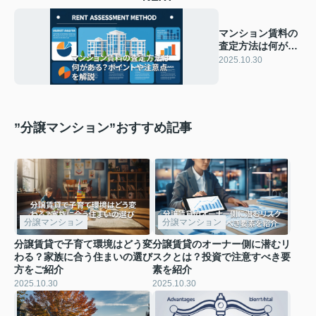
マンション賃料の
査定方法は何があ
る？ポイントや注
2025.10.30
意点を解説
”分譲マンション”おすすめ記事
分譲マンション
分譲マンション
分譲賃貸で子育て環境はどう変
分譲賃貸のオーナー側に潜むリ
わる？家族に合う住まいの選び
スクとは？投資で注意すべき要
方をご紹介
素を紹介
2025.10.30
2025.10.30