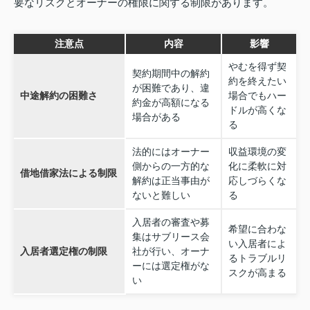
要なリスクとオーナーの権限に関する制限があります。
注意点
内容
影響
やむを得ず契
契約期間中の解約
約を終えたい
が困難であり、違
中途解約の困難さ
場合でもハー
約金が高額になる
ドルが高くな
場合がある
る
法的にはオーナー
収益環境の変
側からの一方的な
化に柔軟に対
借地借家法による制限
解約は正当事由が
応しづらくな
ないと難しい
る
入居者の審査や募
希望に合わな
集はサブリース会
い入居者によ
入居者選定権の制限
社が行い、オーナ
るトラブルリ
ーには選定権がな
スクが高まる
い