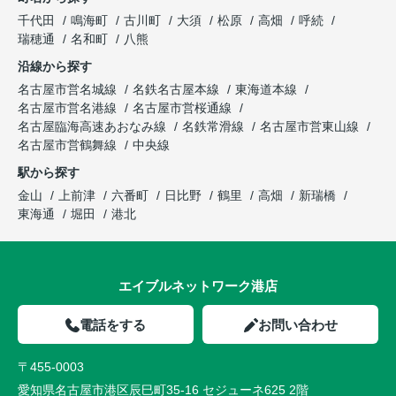
千代田
鳴海町
古川町
大須
松原
高畑
呼続
瑞穂通
名和町
八熊
沿線から探す
名古屋市営名城線
名鉄名古屋本線
東海道本線
名古屋市営名港線
名古屋市営桜通線
名古屋臨海高速あおなみ線
名鉄常滑線
名古屋市営東山線
名古屋市営鶴舞線
中央線
駅から探す
金山
上前津
六番町
日比野
鶴里
高畑
新瑞橋
東海通
堀田
港北
エイブルネットワーク港店
電話をする
お問い合わせ
〒455-0003
愛知県名古屋市港区辰巳町35-16 セジューネ625 2階