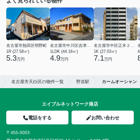
よく見られている物件
名古屋市熱田区明野町
名古屋市中川区吉津４丁目
名古屋市中区正木２丁目
1R (27.58㎡)
1LDK (44.18㎡)
1K (27.03㎡)
4
5.3
4.9
7.1
万円
万円
万円
名古屋市天白区の物件一覧
野並駅
カームオーシャン
エイブルネットワーク港店
電話をする
お問い合わせ
〒455-0003