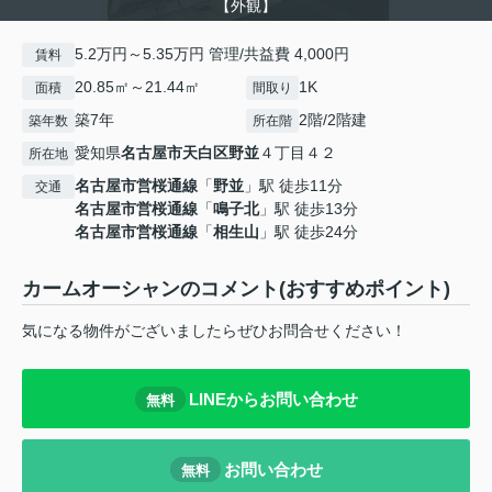
【外観】
5.2万円～5.35万円 管理/共益費 4,000円
賃料
20.85㎡～21.44㎡
1K
面積
間取り
築7年
2階/2階建
築年数
所在階
愛知県
名古屋市天白区
野並
４丁目４２
所在地
名古屋市営桜通線
「
野並
」駅 徒歩11分
交通
名古屋市営桜通線
「
鳴子北
」駅 徒歩13分
名古屋市営桜通線
「
相生山
」駅 徒歩24分
カームオーシャンのコメント(おすすめポイント)
気になる物件がございましたらぜひお問合せください！
LINEからお問い合わせ
無料
お問い合わせ
無料