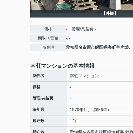
【外観】
-
管理/共益費
-
価格
-/-
間取り/面積
愛知県
名古屋市緑区
鳴海町
字片坂8
所在地
南荘マンションの基本情報
物件名
南荘マンション
価格
-
管理/共益費
-
築年月
1970年1月（築56年）
総戸数
12戸
所在地
愛知県
名古屋市緑区
鳴海町
字片坂