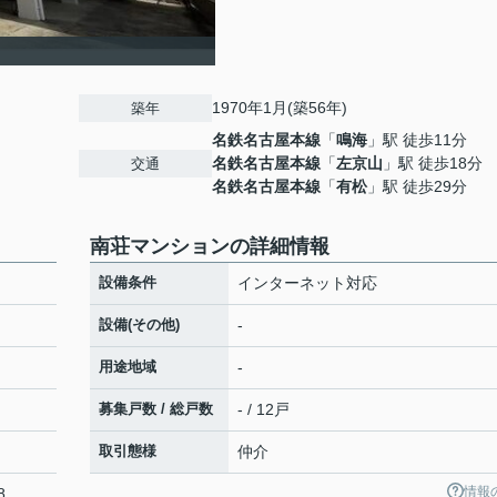
1970年1月(築56年)
築年
名鉄名古屋本線
「
鳴海
」駅 徒歩11分
名鉄名古屋本線
「
左京山
」駅 徒歩18分
交通
名鉄名古屋本線
「
有松
」駅 徒歩29分
南荘マンションの詳細情報
設備条件
インターネット対応
設備(その他)
-
用途地域
-
募集戸数 / 総戸数
- / 12戸
取引態様
仲介
情報
8