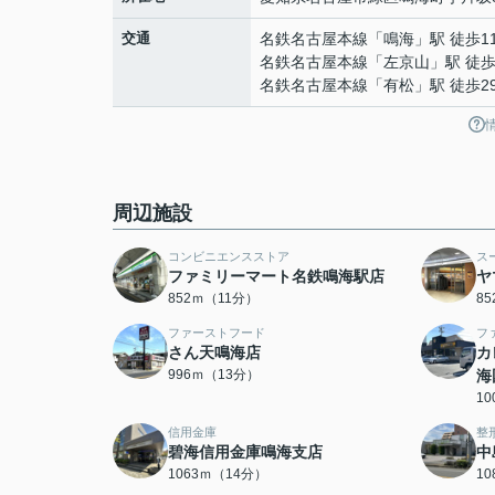
交通
名鉄名古屋本線
「
鳴海
」駅 徒歩1
名鉄名古屋本線
「
左京山
」駅 徒歩
名鉄名古屋本線
「
有松
」駅 徒歩2
周辺施設
コンビニエンスストア
ス
ファミリーマート名鉄鳴海駅店
ヤ
852ｍ（11分）
8
ファーストフード
フ
さん天鳴海店
カ
996ｍ（13分）
海
1
信用金庫
整
碧海信用金庫鳴海支店
中
1063ｍ（14分）
1