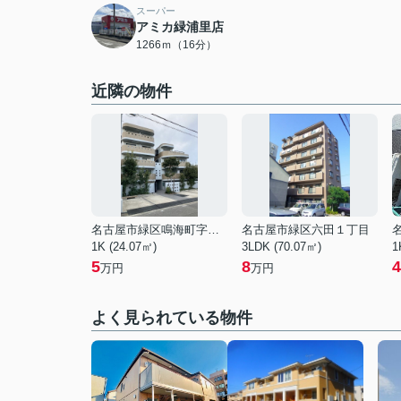
スーパー
アミカ緑浦里店
1266ｍ（16分）
近隣の物件
名古屋市緑区鳴海町字白山
名古屋市緑区六田１丁目
1K (24.07㎡)
3LDK (70.07㎡)
1
5
8
4
万円
万円
よく見られている物件