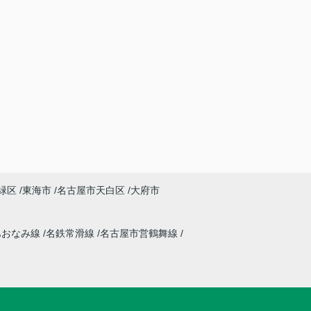
緑区
東海市
名古屋市天白区
大府市
あおなみ線
名鉄常滑線
名古屋市営鶴舞線