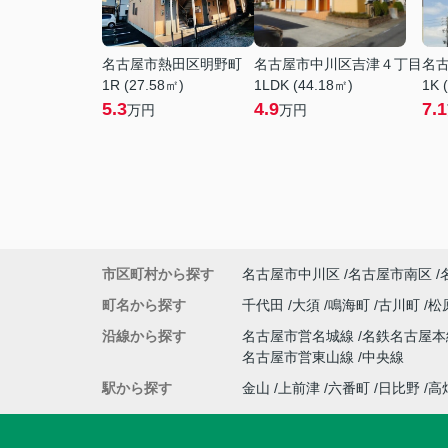
名古屋市熱田区明野町
名古屋市中川区吉津４丁目
名
1R (27.58㎡)
1LDK (44.18㎡)
1K 
5.3
4.9
7.1
万円
万円
市区町村から探す
名古屋市中川区
名古屋市南区
町名から探す
千代田
大須
鳴海町
古川町
松
沿線から探す
名古屋市営名城線
名鉄名古屋
名古屋市営東山線
中央線
駅から探す
金山
上前津
六番町
日比野
高