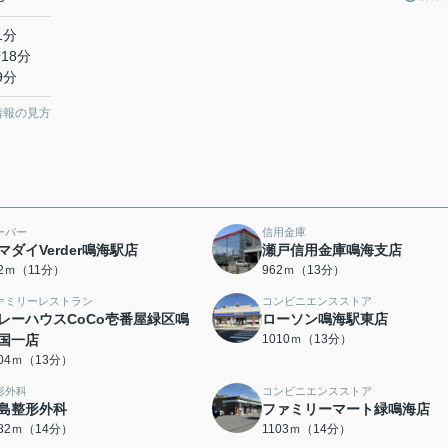
1分
18分
9分
情報の見方
ーパー
信用金庫
マダイVerder鳴海駅店
瀬戸信用金庫鳴海支店
52ｍ（11分）
962ｍ（13分）
ァミリーレストラン
コンビニエンスストア
レーハウスCoCo壱番屋緑区鳴
ローソン鳴海駅東店
国一店
1010ｍ（13分）
004ｍ（13分）
形外科
コンビニエンスストア
島整形外科
ファミリーマート緑鳴海店
082ｍ（14分）
1103ｍ（14分）