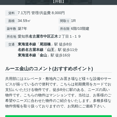
【外観】
7.1万円 管理/共益費 8,000円
賃料
34.59㎡
1R
面積
間取り
築7年
6階/10階建
築年数
所在階
愛知県
名古屋市中区
正木
２丁目１-１９
所在地
東海道本線
「
尾頭橋
」駅 徒歩8分
交通
名鉄名古屋本線
「
山王
」駅 徒歩11分
東海道本線
「
金山
」駅 徒歩16分
ルーエ金山のコメント(おすすめポイント)
共用部にはエレベータ・敷地内ごみ置き場など様々な設備やサー
ビスが揃っているので便利です。こちらは初期費用をカードでお
支払いいただける物件です。徒歩8分に駅のある、ニーズの高い
物件です。こちらの物件はマンションです。当社は、お客様のご
希望やニーズに合わせた物件のご紹介をいたします。多種多様な
物件情報を取り扱っておりますので、お気軽にご連絡下さい。