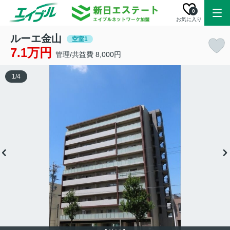
0
お気に入り
ルーエ金山
空室1
7.1万円
管理/共益費 8,000円
1
/
4