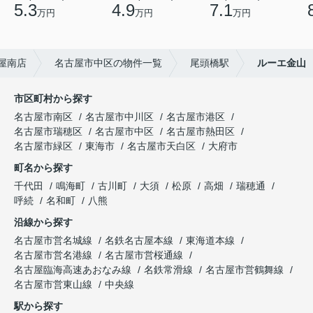
5.3
4.9
7.1
万円
万円
万円
屋南店
名古屋市中区の物件一覧
尾頭橋駅
ルーエ金山
市区町村から探す
名古屋市南区
名古屋市中川区
名古屋市港区
名古屋市瑞穂区
名古屋市中区
名古屋市熱田区
名古屋市緑区
東海市
名古屋市天白区
大府市
町名から探す
千代田
鳴海町
古川町
大須
松原
高畑
瑞穂通
呼続
名和町
八熊
沿線から探す
名古屋市営名城線
名鉄名古屋本線
東海道本線
名古屋市営名港線
名古屋市営桜通線
名古屋臨海高速あおなみ線
名鉄常滑線
名古屋市営鶴舞線
名古屋市営東山線
中央線
駅から探す