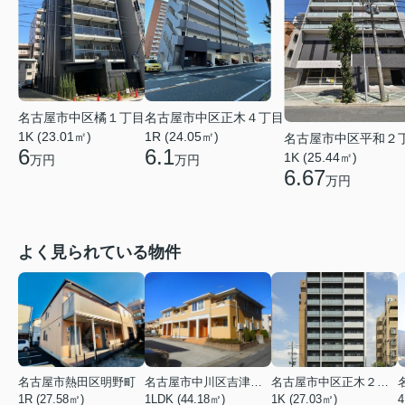
名古屋市中区橘１丁目
名古屋市中区正木４丁目
1K (23.01㎡)
1R (24.05㎡)
名古屋市中区平和２
6
6.1
1K (25.44㎡)
万円
万円
6.67
万円
よく見られている物件
名古屋市熱田区明野町
名古屋市中川区吉津４丁目
名古屋市中区正木２丁目
1R (27.58㎡)
1LDK (44.18㎡)
1K (27.03㎡)
4