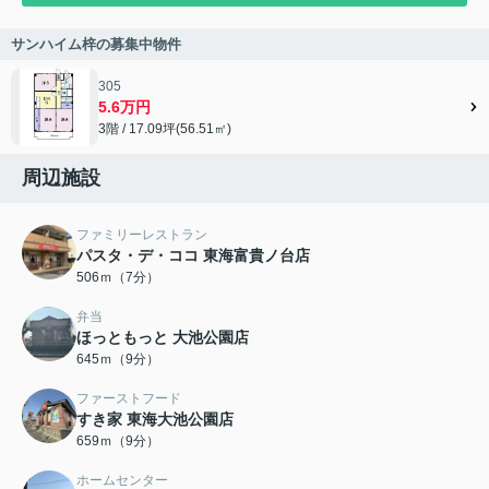
サンハイム梓の募集中物件
305
5.6万円
3階 / 17.09坪(56.51㎡)
周辺施設
ファミリーレストラン
パスタ・デ・ココ 東海富貴ノ台店
506ｍ（7分）
弁当
ほっともっと 大池公園店
645ｍ（9分）
ファーストフード
すき家 東海大池公園店
659ｍ（9分）
ホームセンター