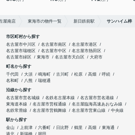
古屋南店
東海市の物件一覧
新日鉄前駅
サンハイム梓
市区町村から探す
名古屋市中川区
名古屋市南区
名古屋市港区
名古屋市瑞穂区
名古屋市中区
名古屋市熱田区
名古屋市緑区
東海市
名古屋市天白区
大府市
町名から探す
千代田
大須
鳴海町
古川町
松原
高畑
呼続
名和町
八熊
瑞穂通
沿線から探す
名古屋市営名城線
名鉄名古屋本線
名古屋市営名港線
東海道本線
名古屋市営桜通線
名古屋臨海高速あおなみ線
名鉄常滑線
名古屋市営鶴舞線
名古屋市営東山線
中央線
駅から探す
金山
上前津
六番町
日比野
鶴里
高畑
東海通
港北
新瑞橋
堀田