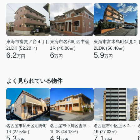
東海市富貴ノ台４丁目
東海市名和町西中嶺
東海市富木島町伏見２
2LDK (52.29㎡)
1R (40.80㎡)
2LDK (56.40㎡)
6.2
6
5.9
万円
万円
万円
よく見られている物件
名古屋市熱田区明野町
名古屋市中川区吉津４丁目
名古屋市中区正木２丁目
1R (27.58㎡)
1LDK (44.18㎡)
1K (27.03㎡)
2
5.3
4.9
7.1
万円
万円
万円