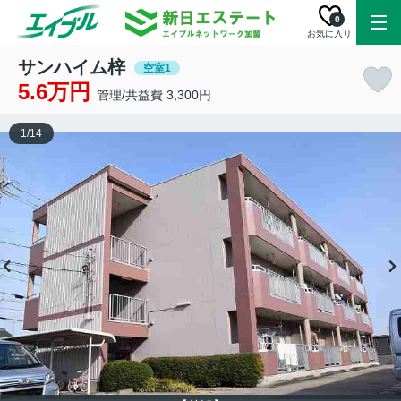
0
お気に入り
サンハイム梓
空室1
5.6万円
管理/共益費 3,300円
1
/
14