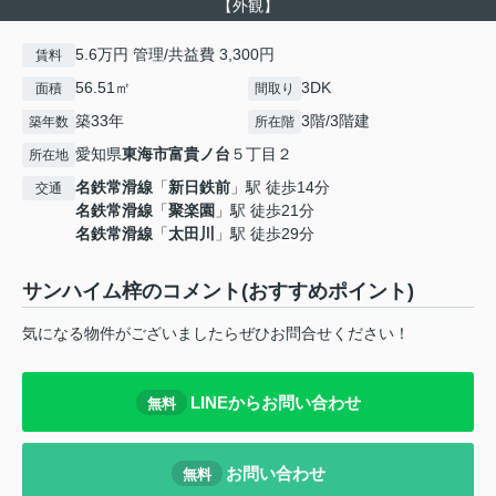
【外観】
5.6万円 管理/共益費 3,300円
賃料
56.51㎡
3DK
面積
間取り
築33年
3階/3階建
築年数
所在階
愛知県
東海市
富貴ノ台
５丁目２
所在地
名鉄常滑線
「
新日鉄前
」駅 徒歩14分
交通
名鉄常滑線
「
聚楽園
」駅 徒歩21分
名鉄常滑線
「
太田川
」駅 徒歩29分
サンハイム梓のコメント(おすすめポイント)
気になる物件がございましたらぜひお問合せください！
LINEからお問い合わせ
無料
お問い合わせ
無料