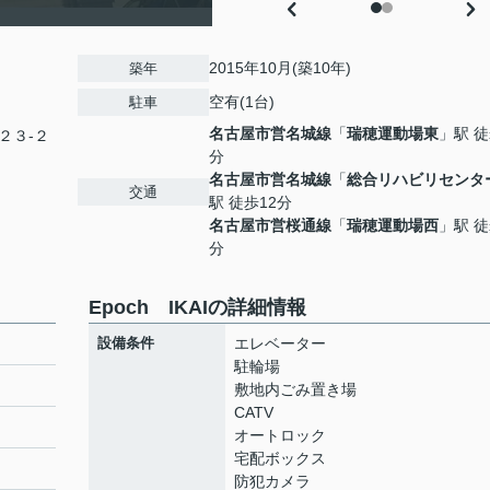
2015年10月(築10年)
築年
空有(1台)
駐車
名古屋市営名城線
「
瑞穂運動場東
」駅 徒
２３-２
分
名古屋市営名城線
「
総合リハビリセンタ
交通
駅 徒歩12分
名古屋市営桜通線
「
瑞穂運動場西
」駅 徒
分
Epoch IKAIの詳細情報
設備条件
エレベーター
駐輪場
敷地内ごみ置き場
CATV
オートロック
宅配ボックス
防犯カメラ