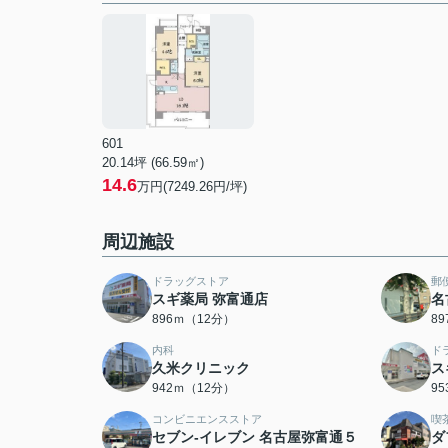
601
20.14坪 (66.59㎡)
14.6
万円(7249.26円/坪)
周辺施設
ドラッグストア
郵
スギ薬局 弥富通店
名
896ｍ（12分）
8
内科
ド
久米クリニック
ス
942ｍ（12分）
9
コンビニエンスストア
喫
セブン-イレブン 名古屋弥富通５
ダ