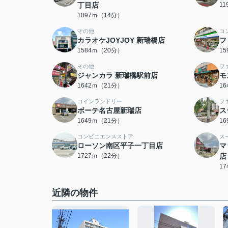
丁目店
1
1097ｍ（14分）
その他
コ
カラオケJOYJOY 新瑞橋店
フ
1584ｍ（20分）
1
その他
フ
ジャンカラ 新瑞橋駅前店
モ
1642ｍ（21分）
1
コインランドリー
フ
ボーテ名古屋新瑞店
ス
1649ｍ（21分）
1
コンビニエンスストア
ス
ローソン南区平子一丁目店
マ
1727ｍ（22分）
店
1
近隣の物件