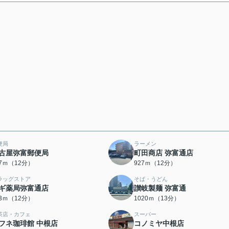
便局
ラーメン
古屋弥富郵便局
町田商店 弥富通店
97ｍ（12分）
927ｍ（12分）
ラッグストア
そば・うどん
ギ薬局弥富通店
讃岐製麺 弥富通
53ｍ（12分）
1020ｍ（13分）
茶店・カフェ
スーパー
フネ珈琲館 中根店
コノミヤ中根店