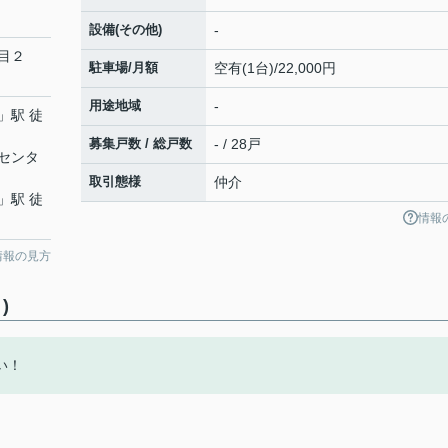
設備(その他)
-
目２
駐車場/月額
空有(1台)/22,000円
用途地域
-
」駅 徒
募集戸数 / 総戸数
- / 28戸
センタ
取引態様
仲介
」駅 徒
情報
情報の見方
)
い！