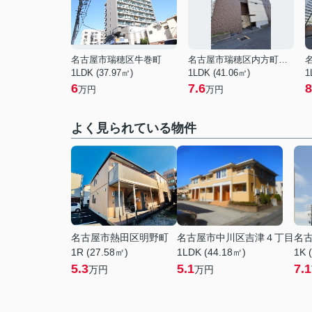
名古屋市瑞穂区牛巻町
名古屋市瑞穂区内方町２丁目
1LDK (37.97㎡)
1LDK (41.06㎡)
1
6
7.6
8
万円
万円
よく見られている物件
名古屋市熱田区明野町
名古屋市中川区吉津４丁目
名
1R (27.58㎡)
1LDK (44.18㎡)
1K 
5.3
5.1
7.1
万円
万円