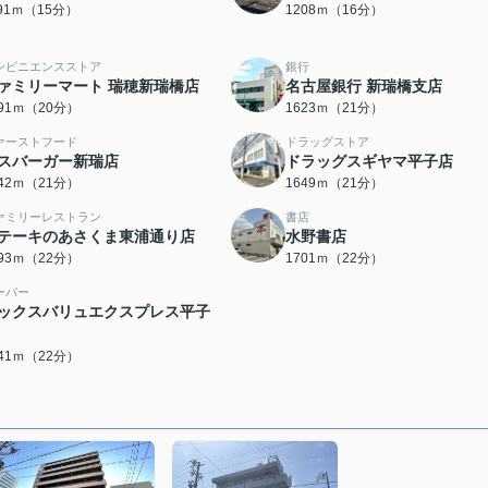
191ｍ（15分）
1208ｍ（16分）
ンビニエンスストア
銀行
ァミリーマート 瑞穂新瑞橋店
名古屋銀行 新瑞橋支店
591ｍ（20分）
1623ｍ（21分）
ァーストフード
ドラッグストア
スバーガー新瑞店
ドラッグスギヤマ平子店
642ｍ（21分）
1649ｍ（21分）
ァミリーレストラン
書店
テーキのあさくま東浦通り店
水野書店
693ｍ（22分）
1701ｍ（22分）
ーパー
ックスバリュエクスプレス平子
741ｍ（22分）