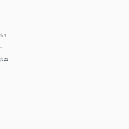
歩4
ー
」
歩21