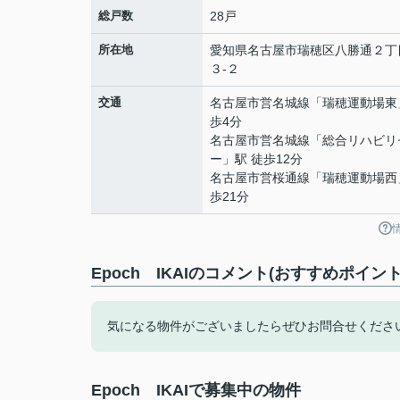
総戸数
28戸
所在地
愛知県
名古屋市瑞穂区
八勝通
２丁
３-２
交通
名古屋市営名城線
「
瑞穂運動場東
歩4分
名古屋市営名城線
「
総合リハビリ
ー
」駅 徒歩12分
名古屋市営桜通線
「
瑞穂運動場西
歩21分
Epoch IKAIのコメント(おすすめポイント
気になる物件がございましたらぜひお問合せくださ
Epoch IKAIで募集中の物件