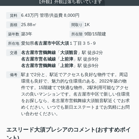
【外観】外観は落ち着いています
6.43万円 管理/共益費 8,000円
賃料
25.88㎡
1K
面積
間取り
築3年
9階/15階建
築年数
所在階
愛知県
名古屋市中区
大須
１丁目３５-９
所在地
名古屋市営鶴舞線
「
大須観音
」駅 徒歩2分
交通
名古屋市営名城線
「
上前津
」駅 徒歩9分
名古屋市営鶴舞線
「
上前津
」駅 徒歩9分
駅まで2分と、駅近でアクセスも良好な物件です。周辺
備考
環境も良好で、魅力的な住環境のある、2022年築の物
件です。15階建てで快適な物件。2駅利用可能なアクセ
スの良いマンションです。名古屋市中区で新しい住環境
をお探しなら、名古屋市営鶴舞線大須観音駅近くでお求
めください。いつでも新日エステートまでお気軽にお問
い合わせください。
エスリード大須プレシアのコメント(おすすめポイ
ント)