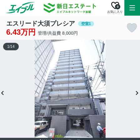
0
お気に入り
エスリード大須プレシア
空室1
6.43万円
管理/共益費 8,000円
1
/
14