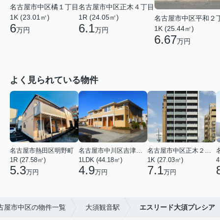
名古屋市中区橘１丁目
名古屋市中区正木４丁目
1K (23.01㎡)
1R (24.05㎡)
名古屋市中区平和２
6
6.1
1K (25.44㎡)
万円
万円
6.67
万円
よく見られている物件
名古屋市熱田区明野町
名古屋市中川区吉津４丁目
名古屋市中区正木２丁目
1R (27.58㎡)
1LDK (44.18㎡)
1K (27.03㎡)
4
5.3
4.9
7.1
万円
万円
万円
古屋市中区の物件一覧
大須観音駅
エスリード大須プレシア