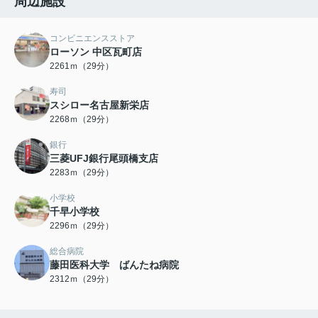
周辺施設
コンビニエンスストア
ローソン 中区瓦町店
2261ｍ（29分）
寿司
スシロー名古屋新栄店
2268ｍ（29分）
銀行
三菱UFJ銀行尾頭橋支店
2283ｍ（29分）
小学校
千早小学校
2296ｍ（29分）
総合病院
藤田医科大学 ばんたね病院
2312ｍ（29分）