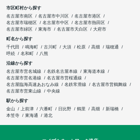
市区町村から探す
名古屋市南区
名古屋市中川区
名古屋市港区
名古屋市瑞穂区
名古屋市中区
名古屋市熱田区
名古屋市緑区
東海市
名古屋市天白区
大府市
町名から探す
千代田
鳴海町
古川町
大須
松原
高畑
瑞穂通
呼続
名和町
八熊
沿線から探す
名古屋市営名城線
名鉄名古屋本線
東海道本線
名古屋市営名港線
名古屋市営桜通線
名古屋臨海高速あおなみ線
名鉄常滑線
名古屋市営鶴舞線
名古屋市営東山線
中央線
駅から探す
金山
上前津
六番町
日比野
鶴里
高畑
新瑞橋
本笠寺
東海通
港北