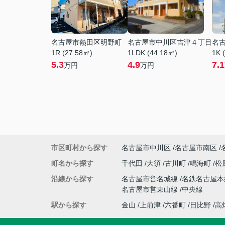
名古屋市熱田区明野町
名古屋市中川区吉津４丁目
名
1R (27.58㎡)
1LDK (44.18㎡)
1K 
5.3
4.9
7.1
万円
万円
市区町村から探す
名古屋市中川区
名古屋市南区
町名から探す
千代田
大須
古川町
鳴海町
松
沿線から探す
名古屋市営名城線
名鉄名古屋
名古屋市営東山線
中央線
駅から探す
金山
上前津
六番町
日比野
高