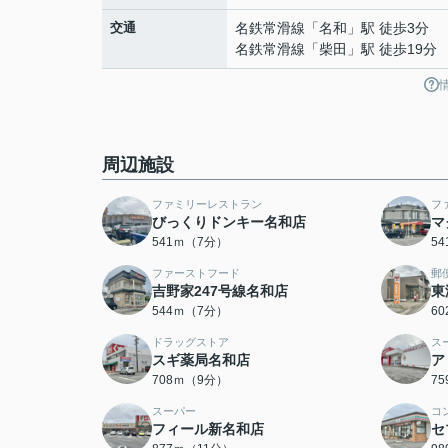
交通
名鉄常滑線
「
名和
」駅 徒歩3分
名鉄常滑線
「
柴田
」駅 徒歩19分
周辺施設
ファミリーレストラン
フ
びっくりドンキー名和店
マ
541ｍ（7分）
5
ファーストフード
郵
吉野家247号線名和店
東
544ｍ（7分）
6
ドラッグストア
ス
スギ薬局名和店
ア
708ｍ（9分）
7
スーパー
コ
フィール新名和店
セ