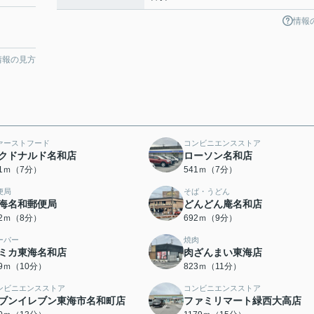
情報
情報の見方
ァーストフード
コンビニエンスストア
クドナルド名和店
ローソン名和店
41ｍ（7分）
541ｍ（7分）
便局
そば・うどん
海名和郵便局
どんどん庵名和店
02ｍ（8分）
692ｍ（9分）
ーパー
焼肉
ミカ東海名和店
肉ざんまい東海店
59ｍ（10分）
823ｍ（11分）
ンビニエンスストア
コンビニエンスストア
ブンイレブン東海市名和町店
ファミリマート緑西大高店