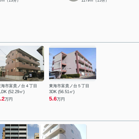
80ｍ（13分）
1179ｍ（15分）
東海市富貴ノ台４丁目
東海市富貴ノ台５丁目
LDK (52.29㎡)
3DK (56.51㎡)
.2
5.6
万円
万円