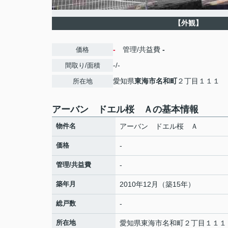
【外観】
-
管理/共益費
-
価格
-/-
間取り/面積
愛知県
東海市
名和町
２丁目１１１
所在地
アーバン ドエル桜 Ａの基本情報
物件名
アーバン ドエル桜 Ａ
価格
-
管理/共益費
-
築年月
2010年12月（築15年）
総戸数
-
所在地
愛知県
東海市
名和町
２丁目１１１