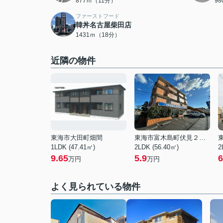
877ｍ（11分）
9
ファーストフード
韓丼名古屋柴田店
1431ｍ（18分）
近隣の物件
東海市大田町畑間
東海市富木島町伏見２丁目
1LDK (47.41㎡)
2LDK (56.40㎡)
2
9.65
5.9
6
万円
万円
よく見られている物件