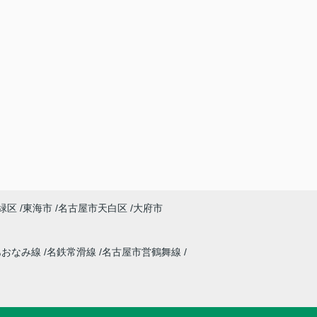
緑区
東海市
名古屋市天白区
大府市
あおなみ線
名鉄常滑線
名古屋市営鶴舞線