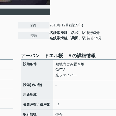
2010年12月(築15年)
築年
名鉄常滑線
「
名和
」駅 徒歩3分
交通
名鉄常滑線
「
柴田
」駅 徒歩19分
アーバン ドエル桜 Ａの詳細情報
設備条件
敷地内ごみ置き場
CATV
光ファイバー
設備(その他)
-
用途地域
-
募集戸数 / 総戸数
- / -
取引態様
仲介