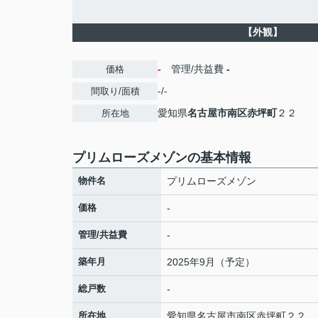
【外観】
-
管理/共益費
-
価格
-/-
間取り/面積
愛知県
名古屋市南区
赤坪町
２２
所在地
プリムローズメゾンの基本情報
物件名
プリムローズメゾン
価格
-
管理/共益費
-
築年月
2025年9月（予定）
総戸数
-
所在地
愛知県
名古屋市南区
赤坪町
２２