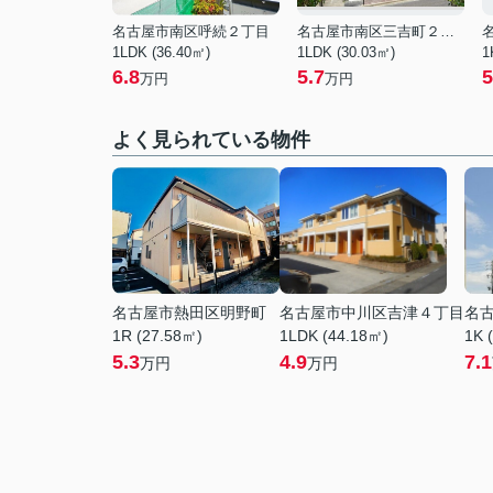
名古屋市南区呼続２丁目
名古屋市南区三吉町２丁目
1LDK (36.40㎡)
1LDK (30.03㎡)
1
6.8
5.7
5
万円
万円
よく見られている物件
名古屋市熱田区明野町
名古屋市中川区吉津４丁目
名
1R (27.58㎡)
1LDK (44.18㎡)
1K 
5.3
4.9
7.1
万円
万円