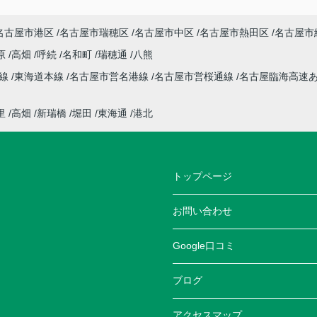
名古屋市港区
名古屋市瑞穂区
名古屋市中区
名古屋市熱田区
名古屋市
原
高畑
呼続
名和町
瑞穂通
八熊
本線
東海道本線
名古屋市営名港線
名古屋市営桜通線
名古屋臨海高速
里
高畑
新瑞橋
堀田
東海通
港北
トップページ
お問い合わせ
Google口コミ
ブログ
アクセスマップ