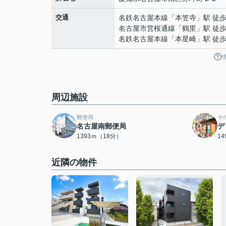
交通
名鉄名古屋本線
「
本笠寺
」駅 徒歩
名古屋市営桜通線
「
鶴里
」駅 徒歩
名鉄名古屋本線
「
本星崎
」駅 徒歩
周辺施設
郵便局
そ
名古屋南郵便局
デ
1393ｍ（18分）
1
近隣の物件