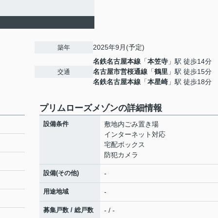
2025年9月(予定)
築年
名鉄名古屋本線
「
本笠寺
」駅 徒歩14分
名古屋市営桜通線
「
鶴里
」駅 徒歩15分
交通
名鉄名古屋本線
「
本星崎
」駅 徒歩18分
プリムローズメゾンの詳細情報
設備条件
敷地内ごみ置き場
インターネット対応
宅配ボックス
防犯カメラ
設備(その他)
-
用途地域
-
募集戸数 / 総戸数
- / -