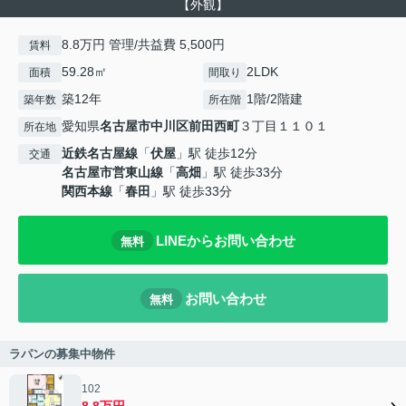
【外観】
8.8万円 管理/共益費 5,500円
賃料
59.28㎡
2LDK
面積
間取り
築12年
1階/2階建
築年数
所在階
愛知県
名古屋市中川区
前田西町
３丁目１１０１
所在地
近鉄名古屋線
「
伏屋
」駅 徒歩12分
交通
名古屋市営東山線
「
高畑
」駅 徒歩33分
関西本線
「
春田
」駅 徒歩33分
LINEからお問い合わせ
無料
お問い合わせ
無料
ラパンの募集中物件
102
8.8万円