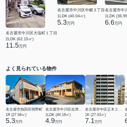
名古屋市中
名古屋市中川区中郷３丁目
1LDK (36.9
1LDK (40.04㎡)
6.6
5.3
万円
万円
名古屋市中川区大塩町１丁目
2LDK (62.15㎡)
11.5
万円
よく見られている物件
名古屋市熱田区明野町
名古屋市中川区吉津４丁目
名古屋市中区正木２丁目
1R (27.58㎡)
1LDK (44.18㎡)
1K (27.03㎡)
2
5.3
4.9
7.1
万円
万円
万円