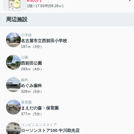
1階 / 17.93坪(59.28㎡)
周辺施設
小学校
名古屋市立西前田小学校
197ｍ（3分）
公園
西前田公園
293ｍ（4分）
歯科
めぐみ歯科
328ｍ（5分）
保育園
まえだの森・保育園
377ｍ（5分）
コンビニエンスストア
ローソンストア100 中川助光店