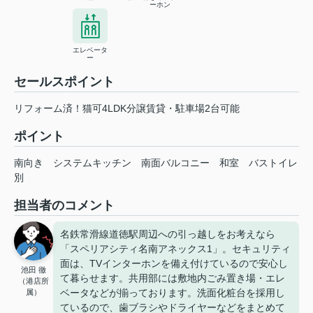
ーホン
エレベータ
ー
セールスポイント
リフォーム済！猫可4LDK分譲賃貸・駐車場2台可能
ポイント
南向き
システムキッチン
南面バルコニー
和室
バストイレ
別
担当者のコメント
名鉄常滑線道徳駅周辺への引っ越しをお考えなら
「スペリアシティ名南アネックス1」。セキュリティ
面は、TVインターホンを備え付けているので安心し
池田 徹
て暮らせます。共用部には敷地内ごみ置き場・エレ
（港店所
ベータなどが揃っております。洗面化粧台を採用し
属）
ているので、歯ブラシやドライヤーなどをまとめて