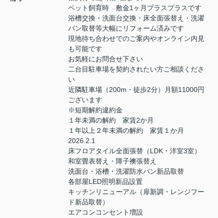
ペット飼育時 敷金1ヶ月プラスプラスです
浴槽交換・洗面台交換・床全面張替え・洗濯
パン取替等大幅にリフォーム済みです
現地待ち合わせでのご案内やオンライン内見
も可能です
お気軽にお問合せ下さい
二台目駐車場を契約されたい方ご相談くださ
い
近隣駐車場（200m・徒歩2分）月額11000円
ございます
※短期解約違約金
１年未満の解約 家賃2か月
１年以上２年未満の解約 家賃１か月
2026.2.1
床フロアタイル全面張替（LDK・洋室3室）
和室畳表替え・障子襖張替え
洗面台・浴槽・洗濯防水パン新品取替
各部屋LED照明新品設置
キッチンリニューアル（扉新調・レンジフー
ド新品取替）
エアコンコンセント増設