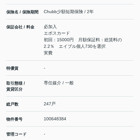
Chubb少額短期保険 / 2年
保険名 / 保険期間
必加入
保証会社 / 料金
エポスカード
初回：15000円 月額保証料：総賃料の
2.2％ エイブル個人730を選択
実費
-
特優賃
専任媒介 / 一般
取引態様 /
賃貸区分
247戸
総戸数
100648384
物件番号
-
管理コード