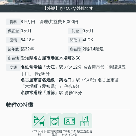
【外観】きれいな外観です
8.9万円 管理/共益費 5,000円
賃料
0ヶ月
0ヶ月
保証金
礼金
84.18㎡
4LDK
面積
間取り
築32年
2階/14階建
築年数
所在階
愛知県
名古屋市港区
木場町
2-56
所在地
名鉄常滑線
「
大江
」駅 バス12分 名古屋市営「南陽通五
交通
丁目」 停歩6分
名古屋市営名港線
「
築地口
」駅 バス6分 名古屋市営
「木場町（愛知県）」 停歩6分
名鉄常滑線
「
道徳
」駅 徒歩15分
物件の特徴
バストイレ
室内洗濯機
TVモニタ
独立洗面台
別
置場
付きインタ