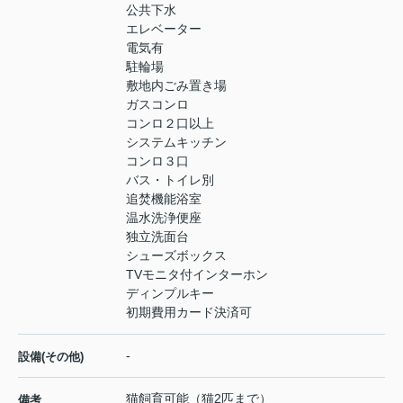
公共下水
エレベーター
電気有
駐輪場
敷地内ごみ置き場
ガスコンロ
コンロ２口以上
システムキッチン
コンロ３口
バス・トイレ別
追焚機能浴室
温水洗浄便座
独立洗面台
シューズボックス
TVモニタ付インターホン
ディンプルキー
初期費用カード決済可
-
設備(その他)
猫飼育可能（猫2匹まで）
備考