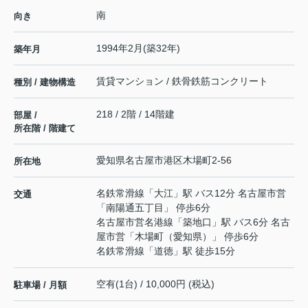
南
向き
1994年2月(築32年)
築年月
賃貸マンション / 鉄骨鉄筋コンクリート
種別 / 建物構造
218 / 2階 / 14階建
部屋 /
所在階 / 階建て
愛知県
名古屋市港区
木場町
2-56
所在地
名鉄常滑線
「
大江
」駅 バス12分 名古屋市営
交通
「南陽通五丁目」 停歩6分
名古屋市営名港線
「
築地口
」駅 バス6分 名古
屋市営「木場町（愛知県）」 停歩6分
名鉄常滑線
「
道徳
」駅 徒歩15分
空有(1台) / 10,000円 (税込)
駐車場 / 月額