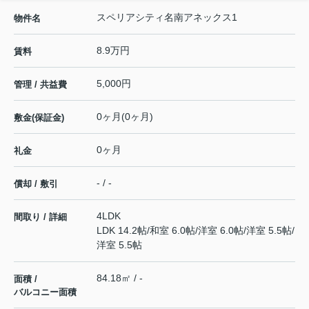
スペリアシティ名南アネックス1
物件名
8.9万円
賃料
5,000円
管理 / 共益費
0ヶ月(0ヶ月)
敷金(保証金)
0ヶ月
礼金
- / -
償却 / 敷引
4LDK
間取り / 詳細
LDK 14.2帖
/
和室 6.0帖
/
洋室 6.0帖
/
洋室 5.5帖
/
洋室 5.5帖
84.18㎡ / -
面積 /
バルコニー面積