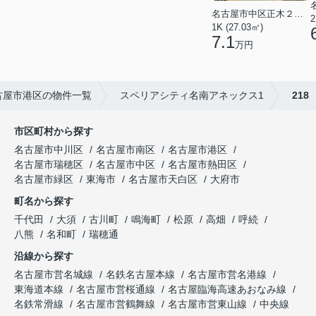
名古屋市中区正木２丁目
2
1K (27.03㎡)
7.1
万円
古屋市港区の物件一覧
スペリアシティ名南アネックス1
218
市区町村から探す
名古屋市中川区
名古屋市南区
名古屋市港区
名古屋市瑞穂区
名古屋市中区
名古屋市熱田区
名古屋市緑区
東海市
名古屋市天白区
大府市
町名から探す
千代田
大須
古川町
鳴海町
松原
高畑
呼続
八熊
名和町
瑞穂通
沿線から探す
名古屋市営名城線
名鉄名古屋本線
名古屋市営名港線
東海道本線
名古屋市営桜通線
名古屋臨海高速あおなみ線
名鉄常滑線
名古屋市営鶴舞線
名古屋市営東山線
中央線