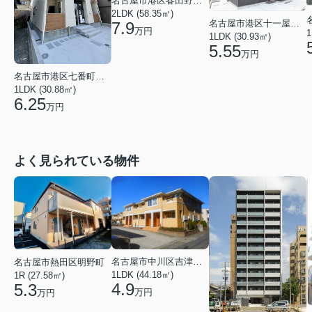
名古屋市港区春田野１丁目
2LDK (58.35㎡)
名古屋市港区十一屋２丁目
7.9
万円
1
1LDK (30.93㎡)
5.55
万円
名古屋市港区七番町４丁目
1LDK (30.88㎡)
6.25
万円
よく見られている物件
名古屋市中川区吉津４丁目
名古屋市熱田区明野町
1LDK (44.18㎡)
1R (27.58㎡)
4.9
5.3
万円
万円