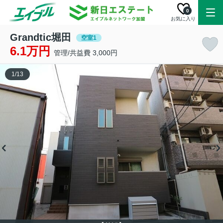
0
お気に入り
Grandtic堀田
空室1
6.1万円
管理/共益費 3,000円
1
/
13