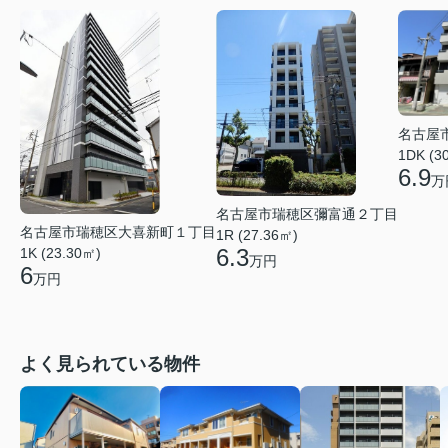
名古屋
1DK (3
6.9
万
名古屋市瑞穂区彌富通２丁目
名古屋市瑞穂区大喜新町１丁目
1R (27.36㎡)
6.3
1K (23.30㎡)
万円
6
万円
よく見られている物件