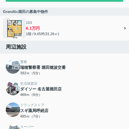
Grandtic堀田の募集中物件
103
6.1万円
1階 / 9.45坪(31.26㎡)
周辺施設
警察
瑞穂警察署 堀田穂波交番
392ｍ（5分）
生活雑貨店
ダイソー 名古屋堀田店
469ｍ（6分）
ドラッグストア
スギ薬局呼続店
485ｍ（7分）
スーパー