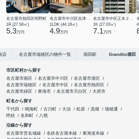
名古屋市熱田区明野町
名古屋市中川区吉津４丁目
名古屋市中区正木２丁目
1R (27.58㎡)
1LDK (44.18㎡)
1K (27.03㎡)
4
5.3
4.9
7.1
万円
万円
万円
南店
名古屋市瑞穂区の物件一覧
堀田駅
Grandtic堀田
市区町村から探す
名古屋市南区
名古屋市中川区
名古屋市港区
名古屋市瑞穂区
名古屋市中区
名古屋市熱田区
名古屋市緑区
東海市
名古屋市天白区
大府市
町名から探す
千代田
鳴海町
古川町
大須
松原
高畑
瑞穂通
呼続
名和町
八熊
沿線から探す
名古屋市営名城線
名鉄名古屋本線
東海道本線