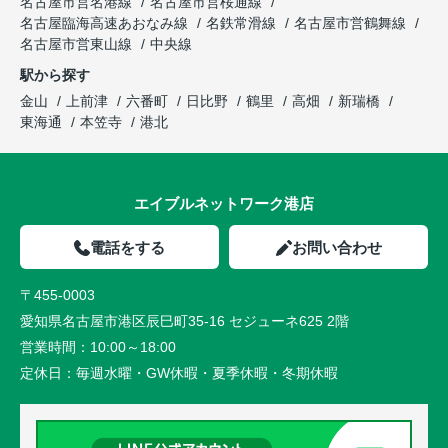
名古屋市営名港線
名古屋市営桜通線
名古屋臨海高速あおなみ線
名鉄常滑線
名古屋市営鶴舞線
名古屋市営東山線
中央線
駅から探す
金山
上前津
六番町
日比野
鶴里
高畑
新瑞橋
東海通
本笠寺
港北
エイブルネットワーク港店
電話をする
お問い合わせ
〒455-0003
愛知県名古屋市港区辰巳町35-16 セジューネ625 2階
営業時間：
10:00～18:00
定休日：
毎週水曜・GW休暇・夏季休暇・冬期休暇