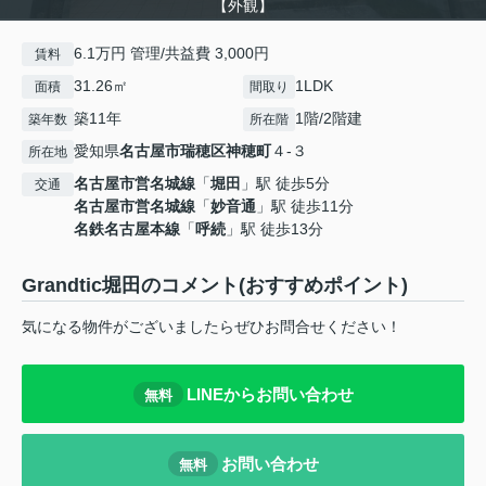
【外観】
6.1万円 管理/共益費 3,000円
賃料
31.26㎡
1LDK
面積
間取り
築11年
1階/2階建
築年数
所在階
愛知県
名古屋市瑞穂区
神穂町
４-３
所在地
名古屋市営名城線
「
堀田
」駅 徒歩5分
交通
名古屋市営名城線
「
妙音通
」駅 徒歩11分
名鉄名古屋本線
「
呼続
」駅 徒歩13分
Grandtic堀田のコメント(おすすめポイント)
気になる物件がございましたらぜひお問合せください！
LINEからお問い合わせ
無料
お問い合わせ
無料