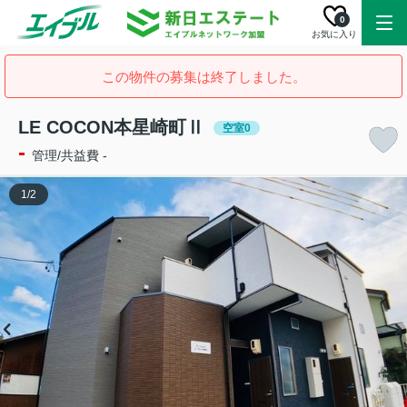
0
お気に入り
この物件の募集は終了しました。
LE COCON本星崎町Ⅱ
空室0
-
管理/共益費 -
1
/
2