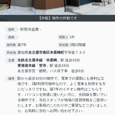
【外観】物件の外観です
- 管理/共益費 -
賃料
-
1R
面積
間取り
築7年
2階/2階建
築年数
所在階
愛知県
名古屋市南区
本星崎町
字寺坂７３０
所在地
名鉄名古屋本線
「
本星崎
」駅 徒歩10分
交通
東海道本線
「
笠寺
」駅 徒歩15分
名古屋市営「廻間」バス停下車 徒歩5分
駅から徒歩10分の物件で、電車での通勤にも便利な立
備考
地です。2駅利用可物件なので、よく電車を利用する方
にピッタリですね。築7年のイチオシ物件はこちらで
す。パソコンを快適に使いたい方に、光回線を繋いでい
る物件です。当社スタッフが地域の賃貸情報をご提供い
たします。お客様のこだわりやご要望などございました
ら、お気軽に当社へお問い合わせ下さい。