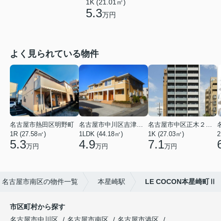
1K (21.01㎡)
5.3
万円
よく見られている物件
名古屋市熱田区明野町
名古屋市中川区吉津４丁目
名古屋市中区正木２丁目
1R (27.58㎡)
1LDK (44.18㎡)
1K (27.03㎡)
2
5.3
4.9
7.1
万円
万円
万円
名古屋市南区の物件一覧
本星崎駅
LE COCON本星崎町Ⅱ
市区町村から探す
名古屋市中川区
名古屋市南区
名古屋市港区